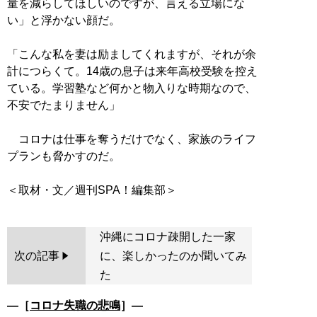
量を減らしてほしいのですが、言える立場にな
い」と浮かない顔だ。
「こんな私を妻は励ましてくれますが、それが余
計につらくて。14歳の息子は来年高校受験を控え
ている。学習塾など何かと物入りな時期なので、
不安でたまりません」
コロナは仕事を奪うだけでなく、家族のライフ
プランも脅かすのだ。
沖縄にコロナ疎開した一家
次の記事
に、楽しかったのか聞いてみ
た
―［
コロナ失職の悲鳴
］―