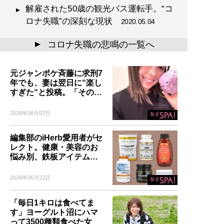
解雇された50歳の観光バス運転手。“コ
ロナ失職”の深刻な現状
2020.05.04
コロナ失職の悲鳴の一覧へ
▲
元ジャンポケ斉藤に求刑7
年でも、妻は翌日に“楽し
すぎた“と投稿。「その…
2026年08月07日
編集部のiHerb愛用者がセ
レクト。健康・美容のお
悩み別、鉄板アイテム…
2026年06月22日
「毎日1キロは食べてま
す」ヨーグルト沼にハマ
って3500種類食べた女