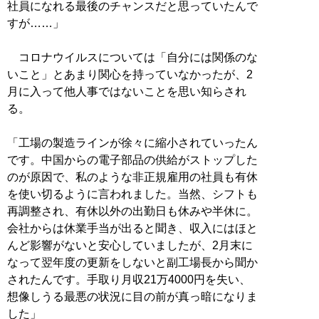
社員になれる最後のチャンスだと思っていたんで
すが……」
コロナウイルスについては「自分には関係のな
いこと」とあまり関心を持っていなかったが、2
月に入って他人事ではないことを思い知らされ
る。
「工場の製造ラインが徐々に縮小されていったん
です。中国からの電子部品の供給がストップした
のが原因で、私のような非正規雇用の社員も有休
を使い切るように言われました。当然、シフトも
再調整され、有休以外の出勤日も休みや半休に。
会社からは休業手当が出ると聞き、収入にはほと
んど影響がないと安心していましたが、2月末に
なって翌年度の更新をしないと副工場長から聞か
されたんです。手取り月収21万4000円を失い、
想像しうる最悪の状況に目の前が真っ暗になりま
した」