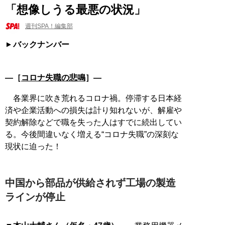
「想像しうる最悪の状況」
週刊SPA！編集部
バックナンバー
―［
コロナ失職の悲鳴
］―
各業界に吹き荒れるコロナ禍。停滞する日本経
済や企業活動への損失は計り知れないが、解雇や
契約解除などで職を失った人はすでに続出してい
る。今後間違いなく増える“コロナ失職”の深刻な
現状に迫った！
中国から部品が供給されず工場の製造
ラインが停止