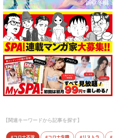
【関連キーワードから記事を探す】
コロナ不況
コロナ失職
リストラ
新型コロナ