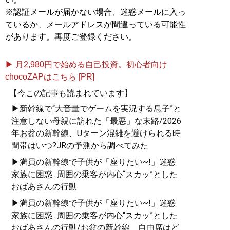
※認証メールが届かない場合、迷惑メールに入っ
ているか、メールアドレスが間違っている可能性
があります。再度ご登録ください。
▶ 月2,980円で始める自己投資。初心者向け
chocoZAPはこちら [PR]
【今この記事も読まれています】
▶新幹線で“大音量でゲームを実況する息子”と
注意しない母親に訪れた「最悪」な末路/2026
年お盆の新幹線、Uターン混雑を避けられる時
間帯はいつ?JRの予測から調べてみた
▶満員の新幹線で子供が「座りたい~!」迷惑
家族に困惑...周囲の乗客が内心“スカッ”とした
おばあさんの行動
▶満員の新幹線で子供が「座りたい~!」迷惑
家族に困惑...周囲の乗客が内心“スカッ”とした
おばあさんの行動/お盆の新幹線、自由席はど