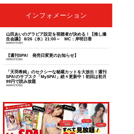
インフォメーション
山田あいのグラビア設定を視聴者が決める！【推し撮
生会議】 8/26（水）21:00～ MC：岸明日香
2026年07月29日
【週刊SPA! 発売日変更のお知らせ】
2026年07月28日
「天羽希純」のセクシーな秘蔵カットを大放出！週刊
SPA!のサブスク「MySPA!」続々更新中！初回は初月
99円で読み放題
2026年07月03日