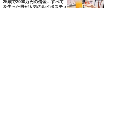
25歳で2000万円の借金…すべて
を失った男が人気のルイボスティ
専門店を全...
吉田一治
NEW!
仕事
2026年08月02日
「とにかく成長したい」コンサル
業界に群がる若者たちが「危う
い」理由。目的な...
布施川天馬
NEW!
仕事
2026年08月02日
「お局が孫のようにかわいがって
くれた」納言・薄幸が伝授す
る“職場の厄介者を...
週刊SPA！編集部