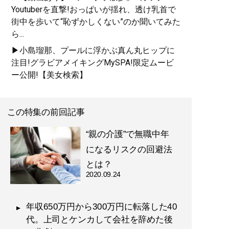
Youtuberを直撃!おっぱいが揺れ、透け乳首で
街中を歩いて“恥ずかしくない”のか聞いてみた
ら...
▶小島瑠那、プールに浮かぶ真ん丸ヒップに
注目!グラビアメイキングMySPA!限定ムービ
ー公開!【美女検索】
この特集の前回記事
“親の介護”で無職中年
になるリスクの回避法
とは？
2020.09.24
年収650万円から300万円に転落した40
代。上司とケンカして会社を辞めた後