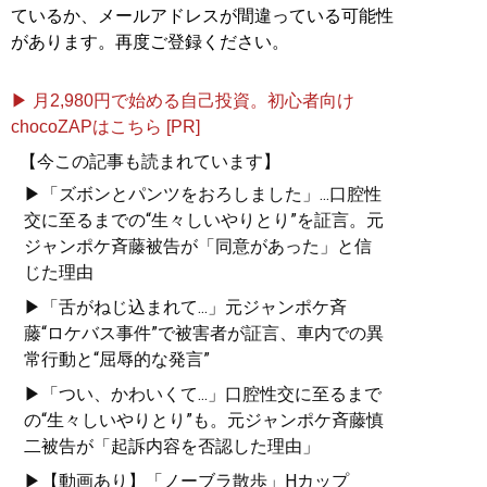
ているか、メールアドレスが間違っている可能性
があります。再度ご登録ください。
▶ 月2,980円で始める自己投資。初心者向け
chocoZAPはこちら [PR]
【今この記事も読まれています】
▶「ズボンとパンツをおろしました」...口腔性
交に至るまでの“生々しいやりとり”を証言。元
ジャンポケ斉藤被告が「同意があった」と信
じた理由
▶「舌がねじ込まれて...」元ジャンポケ斉
藤“ロケバス事件”で被害者が証言、車内での異
常行動と“屈辱的な発言”
▶「つい、かわいくて...」口腔性交に至るまで
の“生々しいやりとり”も。元ジャンポケ斉藤慎
二被告が「起訴内容を否認した理由」
▶【動画あり】「ノーブラ散歩」Hカップ