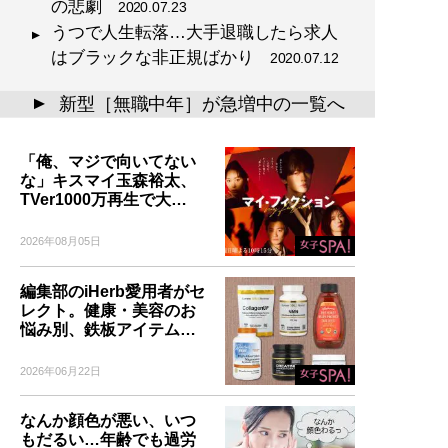
の悲劇
2020.07.23
うつで人生転落…大手退職したら求人
はブラックな非正規ばかり
2020.07.12
新型［無職中年］が急増中の一覧へ
▲
「俺、マジで向いてない
な」キスマイ玉森裕太、
TVer1000万再生で大…
2026年08月05日
編集部のiHerb愛用者がセ
レクト。健康・美容のお
悩み別、鉄板アイテム…
2026年06月22日
なんか顔色が悪い、いつ
もだるい…年齢でも過労