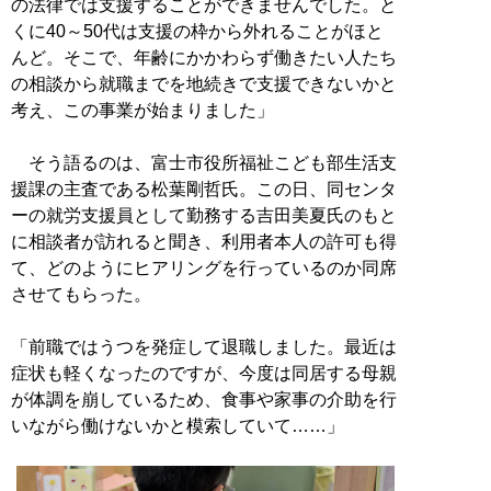
の法律では支援することができませんでした。と
くに40～50代は支援の枠から外れることがほと
んど。そこで、年齢にかかわらず働きたい人たち
の相談から就職までを地続きで支援できないかと
考え、この事業が始まりました」
そう語るのは、富士市役所福祉こども部生活支
援課の主査である松葉剛哲氏。この日、同センタ
ーの就労支援員として勤務する吉田美夏氏のもと
に相談者が訪れると聞き、利用者本人の許可も得
て、どのようにヒアリングを行っているのか同席
させてもらった。
「前職ではうつを発症して退職しました。最近は
症状も軽くなったのですが、今度は同居する母親
が体調を崩しているため、食事や家事の介助を行
いながら働けないかと模索していて……」