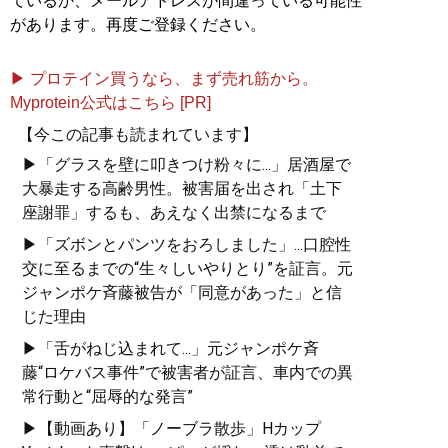
ているか、メールアドレスが間違っている可能性
があります。再度ご登録ください。
▶ プロテイン買うなら、まず売れ筋から。
Myprotein公式はこちら [PR]
【今この記事も読まれています】
▶「グラスを壁に叩きつけ粉々に...」居酒屋で
大暴走する高齢男性。被害届を出され「土下
座謝罪」するも、あえなく出禁になるまで
▶「ズボンとパンツをおろしました」...口腔性
交に至るまでの“生々しいやりとり”を証言。元
ジャンポケ斉藤被告が「同意があった」と信
じた理由
▶「舌がねじ込まれて...」元ジャンポケ斉
藤“ロケバス事件”で被害者が証言、車内での異
常行動と“屈辱的な発言”
▶【動画あり】「ノーブラ散歩」Hカップ