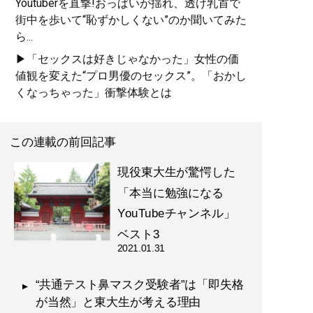
Youtuberを直撃!おっぱいが揺れ、透け乳首で
街中を歩いて“恥ずかしくない”のか聞いてみた
ら...
▶「セックスは好きじゃなかった」女性の価
値観を変えた“プロ男優のセックス”。「おかし
くなっちゃった」衝撃体験とは
この連載の前回記事
現役東大生が驚愕した
「本当に勉強になる
YouTubeチャンネル」
ベスト3
2021.01.31
“共通テスト鼻マスク受験者”は「即失格
が当然」と東大生が考える理由