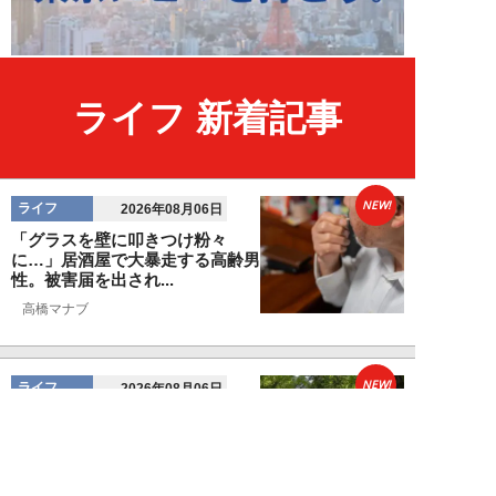
ライフ 新着記事
NEW!
ライフ
2026年08月06日
「グラスを壁に叩きつけ粉々
に…」居酒屋で大暴走する高齢男
性。被害届を出され...
高橋マナブ
NEW!
ライフ
2026年08月06日
老いていくのがすごく嫌な49歳
男性。孤独な老後を恐れる相談
に、佐藤優が贈る...
佐藤優