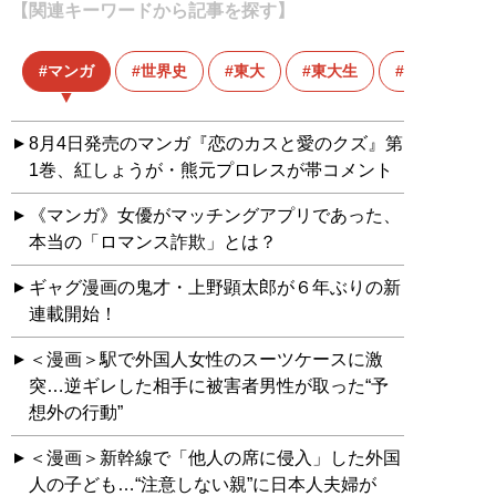
【関連キーワードから記事を探す】
マンガ
世界史
東大
東大生
進撃の巨人
8月4日発売のマンガ『恋のカスと愛のクズ』第
1巻、紅しょうが・熊元プロレスが帯コメント
《マンガ》女優がマッチングアプリであった、
本当の「ロマンス詐欺」とは？
ギャグ漫画の鬼才・上野顕太郎が６年ぶりの新
連載開始！
＜漫画＞駅で外国人女性のスーツケースに激
突…逆ギレした相手に被害者男性が取った“予
想外の行動”
＜漫画＞新幹線で「他人の席に侵入」した外国
人の子ども…“注意しない親”に日本人夫婦が