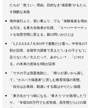
たちが「危うい」理由。目的なき“成長教”がもたら
す残酷な末路
海外旅行ムリ、習い事ムリ…でも「体験格差を埋め
る方法」を東大合格者が伝授。「スーパーマーケッ
トを知育空間に変える」親の問いかけとは
「1,2,3,4,5,6,7,8,9の中で素数だけ選べ」中学生の7
割が誤答。全国学力調査で見えた“いまの子ども”に
足りない力／大人だって、あやしい？…「にやけ
る」の本来の意味を9割が誤答
「ウチの子は宿題免除に」「帰りが遅いから探し
て」“カスハラ保護者”に苦しむ教育現場の実態。
「自分はお客様」勘違いする親はやりたい放題
「東大生がうつ病になる」“東大うつ”が急増したワ
ケ。「年収500万円でも劣等感」高学歴だらけの環