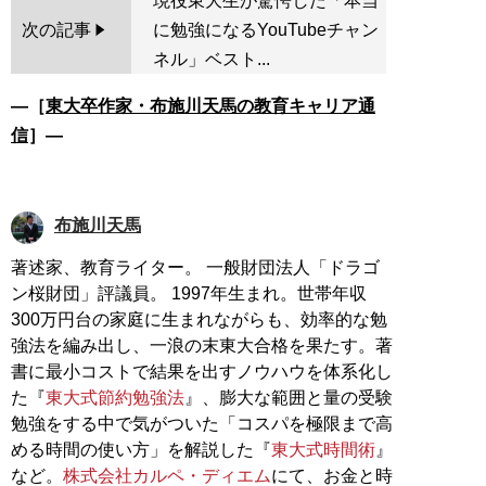
現役東大生が驚愕した「本当
次の記事
に勉強になるYouTubeチャン
ネル」ベスト...
―［
東大卒作家・布施川天馬の教育キャリア通
信
］―
布施川天馬
著述家、教育ライター。 一般財団法人「ドラゴ
ン桜財団」評議員。 1997年生まれ。世帯年収
300万円台の家庭に生まれながらも、効率的な勉
強法を編み出し、一浪の末東大合格を果たす。著
書に最小コストで結果を出すノウハウを体系化し
た『
東大式節約勉強法
』、膨大な範囲と量の受験
勉強をする中で気がついた「コスパを極限まで高
める時間の使い方」を解説した『
東大式時間術
』
など。
株式会社カルペ・ディエム
にて、お金と時