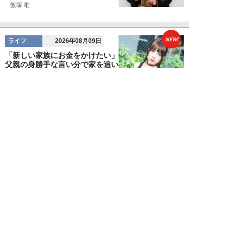
飯塚 唯
NEW!
ライフ
2026年08月09日
「新しい家族にお金をかけたい」
父親の身勝手な言い分で家を追い
出された22才...
黒島暁生
NEW!
ライフ
2026年08月09日
『孤独のグルメ』原作者がアメリ
カンなハンバーガー屋で夢中にな
った“完全和風...
久住昌之
NEW!
ライフ
2026年08月09日
新幹線で“大音量でゲームを実況