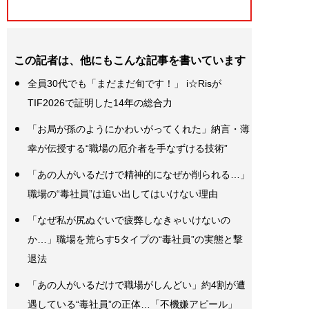
この記者は、他にもこんな記事を書いています
全員30代でも「まだまだ旬です！」 i☆Risが
TIF2026で証明した14年の総合力
「お局が孫のようにかわいがってくれた」納言・薄
幸が伝授する“職場の厄介者を手なずける技術”
「あの人がいるだけで精神的になぜか削られる…」
職場の“毒社員”は追い出してはいけない理由
「なぜ私が尻ぬぐいで疲弊しなきゃいけないの
か…」職場を荒らす5タイプの“毒社員”の実態と撃
退法
「あの人がいるだけで職場がしんどい」約4割が遭
遇している“毒社員”の正体…「不機嫌アピール」