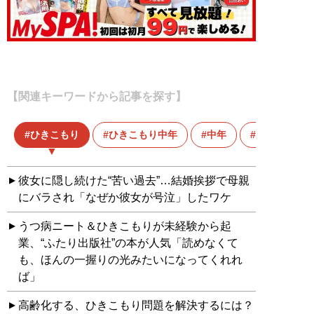
【関連キーワードから記事を探す】
ひきこもり
ひきこもり中年
中年
引きこもり
彼女に隠し続けた“苦い過去”…結婚挨拶で母親
にバラされ「なぜか彼女が号泣」したワケ
うつ病ニート＆ひきこもりが未経験から起
業、“ふたり出版社”の本が人気「読めなくて
も、ほんの一握りの光みたいになってくれれ
ば」
高齢化する、ひきこもり問題を解決するには？