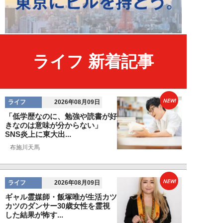
ライフ 新着記事
NEW!
ライフ
2026年08月09日
「低学歴なのに、勉強や読書が好
きなのは意味が分からない」
SNS炎上に東大出...
布施川天馬
NEW!
ライフ
2026年08月09日
ギャル霊媒師・飯塚唯が生活カツ
カツのダンサー30歳女性を霊視
した結果が怖す...