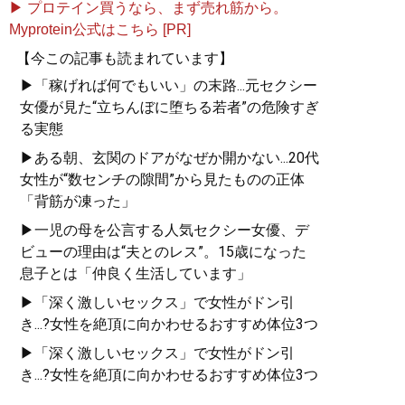
▶ プロテイン買うなら、まず売れ筋から。
Myprotein公式はこちら [PR]
【今この記事も読まれています】
▶「稼げれば何でもいい」の末路...元セクシー
女優が見た“立ちんぼに堕ちる若者”の危険すぎ
る実態
▶ある朝、玄関のドアがなぜか開かない...20代
女性が“数センチの隙間”から見たものの正体
「背筋が凍った」
▶一児の母を公言する人気セクシー女優、デ
ビューの理由は“夫とのレス”。15歳になった
息子とは「仲良く生活しています」
▶「深く激しいセックス」で女性がドン引
き...?女性を絶頂に向かわせるおすすめ体位3つ
▶「深く激しいセックス」で女性がドン引
き...?女性を絶頂に向かわせるおすすめ体位3つ