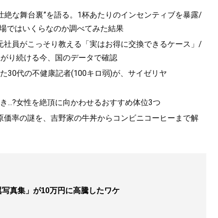
“壮絶な舞台裏”を語る。1杯あたりのインセンティブを暴露/
B球場ではいくらなのか調べてみた結果
元社員がこっそり教える「実はお得に交換できるケース」/
上がり続ける今、国のデータで確認
30代の不健康記者(100キロ弱)が、サイゼリヤ
...?女性を絶頂に向かわせるおすすめ体位3つ
原価率の謎を、吉野家の牛丼からコンビニコーヒーまで解
左翼写真集」が10万円に高騰したワケ