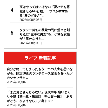
実はやってはいけない「夏バテを悪
化させるNG行動」…プロがすすめ
る“夏のダルさ”...
2026年08月03日
タクシー待ちの長蛇の列に堂々と割
り込む“派手な男女”を、小柄な女性
が「意外な持ち...
2026年08月05日
ライフ 新着記事
自分が絶ってしまったもう一つの人生を思いな
がら、限定50食のランチロース定食を食べた／
カツセマサヒコ
2026年08月07日
『まだおじさんじゃない』現代中年 惑いまく
り小説【第十章・第三話 堅山賢一編】「あり
がとう、さようなら」／鳥トマト
2026年08月07日