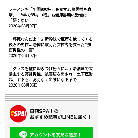
ラーメンを「年間800杯」を食す35歳男性を直
撃。「9年で35キロ増」も健康診断の数値は
「悪くない」
2026年08月07日
「邪魔なんだよ！」新幹線で座席を蹴ってくる
後ろの男性…恐怖に震えた女性客を救った“強
面男性の一言”
2026年08月07日
「グラスを壁に叩きつけ粉々に…」居酒屋で大
暴走する高齢男性。被害届を出され「土下座謝
罪」するも、あえなく出禁になるまで
2026年08月06日