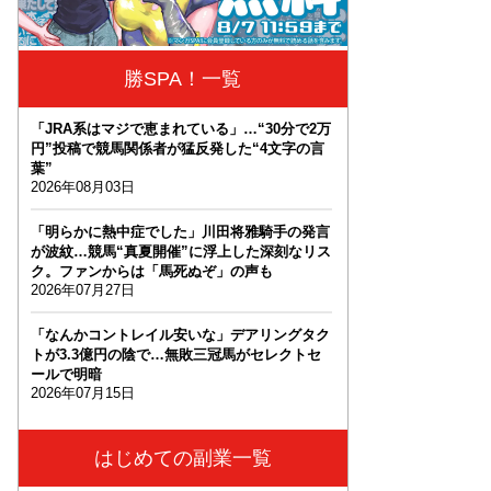
勝SPA！一覧
「JRA系はマジで恵まれている」…“30分で2万
円”投稿で競馬関係者が猛反発した“4文字の言
葉”
2026年08月03日
「明らかに熱中症でした」川田将雅騎手の発言
が波紋…競馬“真夏開催”に浮上した深刻なリス
ク。ファンからは「馬死ぬぞ」の声も
2026年07月27日
「なんかコントレイル安いな」デアリングタク
トが3.3億円の陰で…無敗三冠馬がセレクトセ
ールで明暗
2026年07月15日
はじめての副業一覧