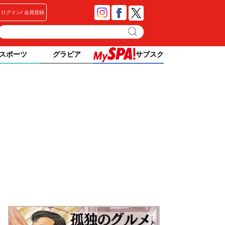
ログイン
会員登録
スポーツ
グラビア
サブスク