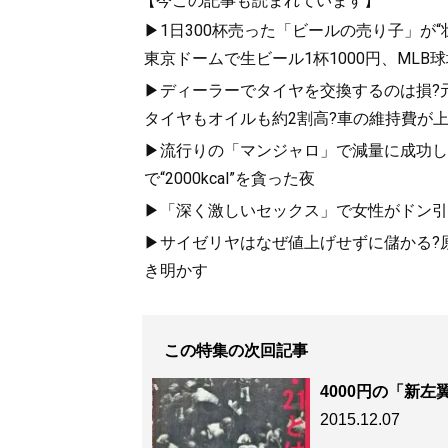
【今この記事も読まれています】
▶1日300杯売った「ビールの売り子」が
東京ドームで生ビール1杯1000円、ML
▶ディーラーでタイヤを交換するのは損?
タイヤもオイルも約2割高?車の維持費が
▶流行りの「マンジャロ」で減量に成功した
で“2000kcal”を貪った夜
▶「深く激しいセックス」で女性がドン引き
▶サイゼリヤはなぜ値上げせずに儲かる?
き明かす
この特集の次回記事
4000円の「新
2015.12.07