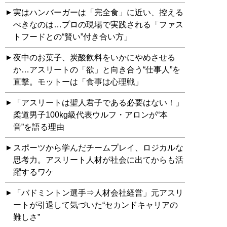
実はハンバーガーは「完全食」に近い、控える
べきなのは…プロの現場で実践される「ファス
トフードとの“賢い”付き合い方」
夜中のお菓子、炭酸飲料をいかにやめさせる
か…アスリートの「欲」と向き合う“仕事人”を
直撃。モットーは「食事は心理戦」
「アスリートは聖人君子である必要はない！」
柔道男子100kg級代表ウルフ・アロンが“本
音”を語る理由
スポーツから学んだチームプレイ、ロジカルな
思考力。アスリート人材が社会に出てからも活
躍するワケ
「バドミントン選手⇒人材会社経営」元アスリ
ートが引退して気づいた“セカンドキャリアの
難しさ”