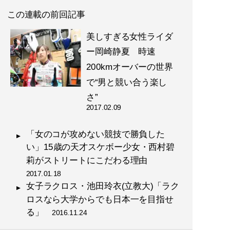
この連載の前回記事
美しすぎる女性ライダ
ー岡崎静夏 時速
200kmオーバーの世界
で“男と競い合う楽し
さ”
2017.02.09
「女のコが攻めない競技で勝負した
い」15歳の天才スケボー少女・西村碧
莉がストリートにこだわる理由
2017.01.18
女子ラクロス・池田玲衣(立教大)「ラク
ロスなら大学からでも日本一を目指せ
る」
2016.11.24