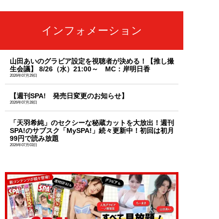
インフォメーション
山田あいのグラビア設定を視聴者が決める！【推し撮
生会議】 8/26（水）21:00～ MC：岸明日香
2026年07月29日
【週刊SPA! 発売日変更のお知らせ】
2026年07月28日
「天羽希純」のセクシーな秘蔵カットを大放出！週刊
SPA!のサブスク「MySPA!」続々更新中！初回は初月
99円で読み放題
2026年07月03日