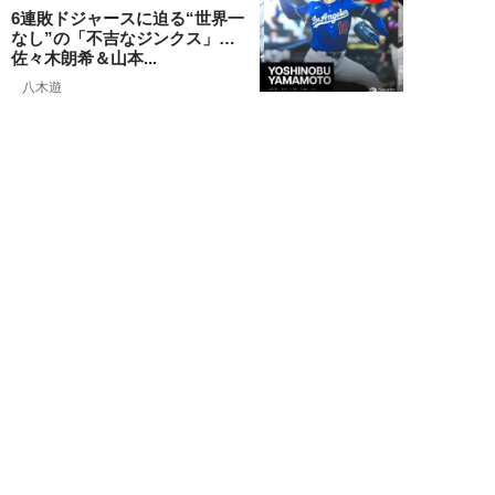
6連敗ドジャースに迫る“世界一
なし”の「不吉なジンクス」…
佐々木朗希＆山本...
八木遊
NEW!
エンタメ
2026年08月05日
「ネタにするな」本田圭佑の“移
民投稿”に批判殺到。社会問題に
首を突っ込むた...
石黒隆之
NEW!
スポーツ
2026年08月04日
スクバル加入で佐々木朗希の“価
値”が急上昇？ ドジャースに浮上
する「最強ブ...
八木遊