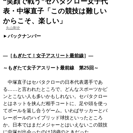
“笑顔で戦う”セパタクロー女子代
表・中塚直子「この競技は難しい
からこそ、楽しい」
丸山剛史
バックナンバー
―［
もぎたて！女子アスリート最前線
］―
～もぎたて女子アスリート最前線 第25回～
中塚直子はセパタクローの日本代表選手であ
る……と言われたところで、どんなスポーツかピ
ンとこない人も多いかもしれない。セパタクロー
とはネットを挟んだ相手コートに、足や頭を使っ
てボールを返し合うゲーム。いわばサッカーとバ
レーボールのハイブリッド球技といったところ
か。日本ではまだメジャーとはいえないこの競技
に中塚が出会ったのは18歳のときだった。