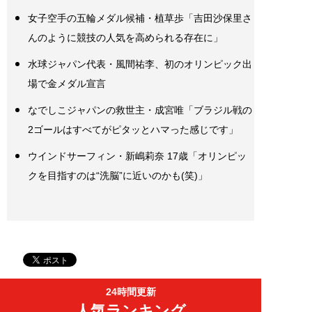
女子空手の五輪メダル候補・植草歩「吉田沙保里さ
んのように競技の人気を高められる存在に」
水球ジャパン代表・風間祐李、初のオリンピック出
場で金メダル宣言
なでしこジャパンの救世主・成宮唯「ブラジル戦の
2ゴールはすべてがピタッとハマった感じです」
ウインドサーフィン・新嶋莉奈 17歳「オリンピッ
クを目指すのは“洗脳”に近いのかも(笑)」
24時間更新
人気ランキング