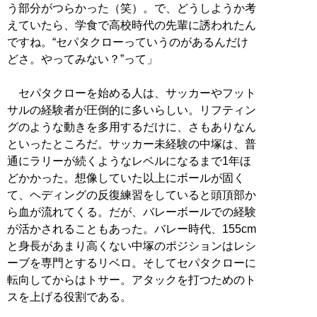
う部分がつらかった（笑）。で、どうしようか考
えていたら、学食で高校時代の先輩に誘われたん
ですね。“セパタクローっていうのがあるんだけ
どさ。やってみない？”って」
セパタクローを始める人は、サッカーやフット
サルの経験者が圧倒的に多いらしい。リフティン
グのような動きを多用するだけに、さもありなん
といったところだ。サッカー未経験の中塚は、普
通にラリーが続くようなレベルになるまで1年ほ
どかかった。想像していた以上にボールが固く
て、ヘディングの反復練習をしていると頭頂部か
ら血が流れてくる。だが、バレーボールでの経験
が活かされることもあった。バレー時代、155cm
と身長があまり高くない中塚のポジションはレシ
ーブを専門とするリベロ。そしてセパタクローに
転向してからはトサー。アタックを打つためのト
スを上げる役割である。