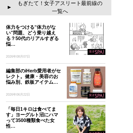
もぎたて！女子アスリート最前線の
▲
一覧へ
体力をつける“体力がな
い”問題、どう乗り越え
る？50代のリアルすぎる
悩…
2026年08月07日
編集部のiHerb愛用者がセ
レクト。健康・美容のお
悩み別、鉄板アイテム…
2026年06月22日
「毎日1キロは食べてま
す」ヨーグルト沼にハマ
って3500種類食べた女
性…