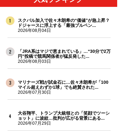
スクバル加入で佐々木朗希の“価値”が急上昇？
ドジャースに浮上する「最強ブルペン...
2026年08月04日
「JRA系はマジで恵まれている」…“30分で2万
円”投稿で競馬関係者が猛反発した...
2026年08月03日
マリナーズ戦が試金石に…佐々木朗希が「100
マイル超えわずか1球」でも絶賛された...
2026年07月30日
大谷翔平、トランプ大統領との「笑顔でツーシ
ョット」に波紋…批判が広がる背景にある...
2026年07月29日