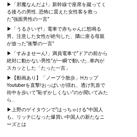
▶「邪魔なんだよ!」新幹線で座席を蹴ってく
る後ろの男性...恐怖に震えた女性客を救っ
た“強面男性の一言”
▶「うるさいぞ!」電車で赤ちゃんに怒鳴る
男。注意した女性が絶句した、隣に座る母親
が放った“衝撃の一言”
▶「すみませーん!」満員電車で“ドアの前から
絶対に動かない男性”が一瞬で動いた...車内が
スカッとした「たった一言」
▶【動画あり】「ノーブラ散歩」Hカップ
Youtuberを直撃!おっぱいが揺れ、透け乳首で
街中を歩いて“恥ずかしくない”のか聞いてみた
ら...
▶上野のゲイタウンで“はっちゃける”中国人
も。リッチになった爆買い中国人の新たなニ
ーズとは