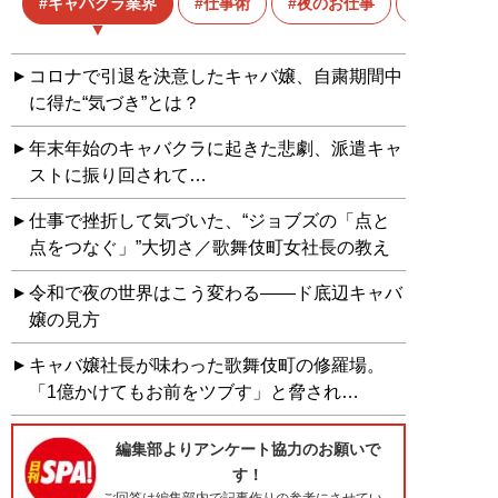
キャバクラ業界
仕事術
夜のお仕事
暴力団
コロナで引退を決意したキャバ嬢、自粛期間中
に得た“気づき”とは？
年末年始のキャバクラに起きた悲劇、派遣キャ
ストに振り回されて…
仕事で挫折して気づいた、“ジョブズの「点と
点をつなぐ」”大切さ／歌舞伎町女社長の教え
令和で夜の世界はこう変わる――ド底辺キャバ
嬢の見方
キャバ嬢社長が味わった歌舞伎町の修羅場。
「1億かけてもお前をツブす」と脅され…