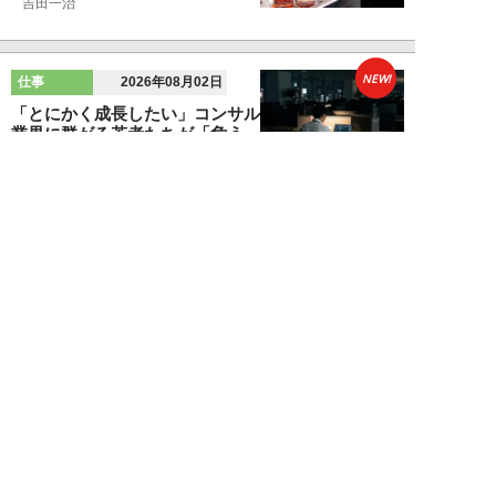
吉田一治
NEW!
仕事
2026年08月02日
「とにかく成長したい」コンサル
業界に群がる若者たちが「危う
い」理由。目的な...
布施川天馬
NEW!
仕事
2026年08月02日
「お局が孫のようにかわいがって
くれた」納言・薄幸が伝授す
る“職場の厄介者を...
週刊SPA！編集部
NEW!
仕事
2026年08月01日
「あの人がいるだけで精神的にな
ぜか削られる…」職場の“毒社