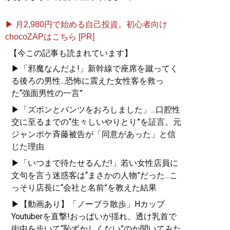
▶ 月2,980円で始める自己投資。初心者向け
chocoZAPはこちら [PR]
【今この記事も読まれています】
▶「邪魔なんだよ!」新幹線で座席を蹴ってく
る後ろの男性...恐怖に震えた女性客を救っ
た“強面男性の一言”
▶「ズボンとパンツをおろしました」...口腔性
交に至るまでの“生々しいやりとり”を証言。元
ジャンポケ斉藤被告が「同意があった」と信
じた理由
▶「いつまで待たせるんだ!」若い女性店員に
文句を言う迷惑客は“まさかの人物”だった...こ
っそり店長に“会社と名前”を教えた結果
▶【動画あり】「ノーブラ散歩」Hカップ
Youtuberを直撃!おっぱいが揺れ、透け乳首で
街中を歩いて“恥ずかしくない”のか聞いてみた