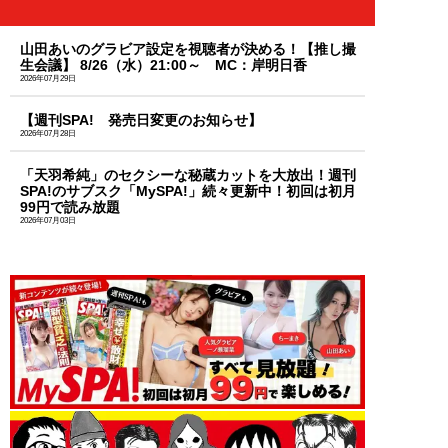
山田あいのグラビア設定を視聴者が決める！【推し撮
生会議】 8/26（水）21:00～ MC：岸明日香
2026年07月29日
【週刊SPA! 発売日変更のお知らせ】
2026年07月28日
「天羽希純」のセクシーな秘蔵カットを大放出！週刊
SPA!のサブスク「MySPA!」続々更新中！初回は初月
99円で読み放題
2026年07月03日