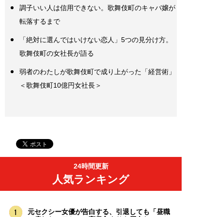
調子いい人は信用できない。歌舞伎町のキャバ嬢が
転落するまで
「絶対に選んではいけない恋人」5つの見分け方。
歌舞伎町の女社長が語る
弱者のわたしが歌舞伎町で成り上がった「経営術」
＜歌舞伎町10億円女社長＞
24時間更新
人気ランキング
元セクシー女優が告白する、引退しても「昼職