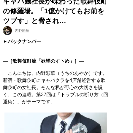
キャバ嬢社長が味わった歌舞伎町
の修羅場。「1億かけてもお前を
ツブす」と脅され…
内野彩華
バックナンバー
―［
歌舞伎町流「欲望のすヽめ」
］―
こんにちは、内野彩華（うちのあやか）です。
新宿・歌舞伎町にキャバクラを4店舗経営する歌
舞伎町の女社長。そんな私が野心の大切さを説
く、この連載。第37回は「トラブルの断り方（回
避術）」がテーマです。