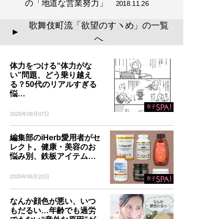
の「地道な営業努力」
2018.11.26
歌舞伎町流「欲望のすヽめ」の一覧
▲
へ
体力をつける“体力がな
い”問題、どう乗り越え
る？50代のリアルすぎる
悩…
2026年08月07日
編集部のiHerb愛用者がセ
レクト。健康・美容のお
悩み別、鉄板アイテム…
2026年06月22日
なんか顔色が悪い、いつ
もだるい…年齢でも過労