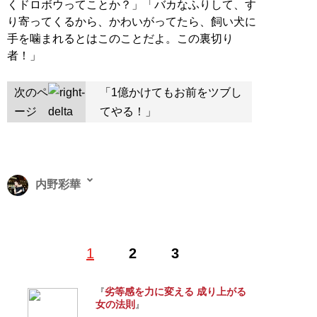
くドロボウってことか？」「バカなふりして、す
り寄ってくるから、かわいがってたら、飼い犬に
手を噛まれるとはこのことだよ。この裏切り
者！」
次のペ
「1億かけてもお前をツブし
ージ
てやる！」
内野彩華
新宿歌舞伎町キャバクラ「アップスグループ」オーナ
1
2
3
ー。株式会社アップス代表取締役社長。津田塾大学卒
業。25歳のとき、当時勤めていた外資系IT企業をやめ
て、歌舞伎町にキャバクラを開業。現在、歌舞伎町にキ
劣等感を力に変える 成り上がる
『
女の法則
ャバクラを4店舗、銀座にクラブを2店舗展開するまで
』