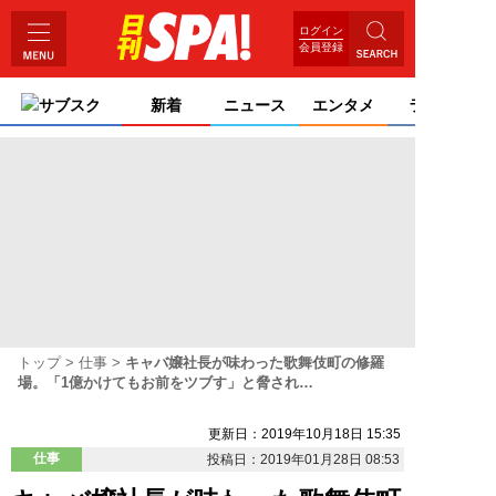
ログイン
会員登録
サブスク
新着
ニュース
エンタメ
ライフ
トップ
仕事
キャバ嬢社長が味わった歌舞伎町の修羅
場。「1億かけてもお前をツブす」と脅され…
更新日：2019年10月18日 15:35
仕事
投稿日：2019年01月28日 08:53