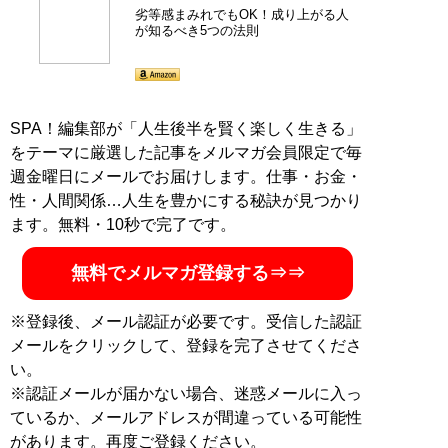
に。キャバ嬢の育成やキャバクラの立ち上げ、経営改善
劣等感まみれでもOK！成り上がる人
のコンサルティングなども行い、グループ年商は10億円
が知るべき5つの法則
にもおよぶ。著書『
劣等感を力に変える 成り上がる女の
法則
』が発売中
『
劣等感を力に変える 成り上がる女の法則
』
SPA！編集部が「人生後半を賢く楽しく生きる」
をテーマに厳選した記事をメルマガ会員限定で毎
劣等感まみれでもOK！成り上がる人が知るべき5
週金曜日にメールでお届けします。仕事・お金・
つの法則
性・人間関係…人生を豊かにする秘訣が見つかり
ます。無料・10秒で完了です。
無料でメルマガ登録する⇒⇒
※登録後、メール認証が必要です。受信した認証
メールをクリックして、登録を完了させてくださ
記事一覧へ
い。
※認証メールが届かない場合、迷惑メールに入っ
ているか、メールアドレスが間違っている可能性
があります。再度ご登録ください。