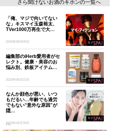
さら聞けないお酒のキホンの一覧へ
「俺、マジで向いてない
な」キスマイ玉森裕太、
TVer1000万再生で大…
2026年08月05日
編集部のiHerb愛用者がセ
レクト。健康・美容のお
悩み別、鉄板アイテム…
2026年06月22日
なんか顔色が悪い、いつ
もだるい…年齢でも過労
でもない“意外な原因”が
隠…
2026年06月30日
PR