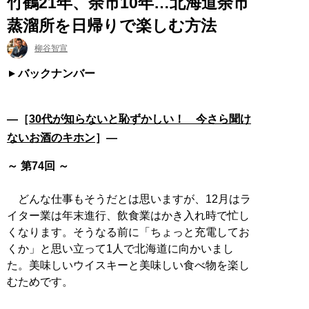
竹鶴21年、余市10年…北海道余市
蒸溜所を日帰りで楽しむ方法
柳谷智宣
バックナンバー
―［
30代が知らないと恥ずかしい！ 今さら聞け
ないお酒のキホン
］―
～ 第74回 ～
どんな仕事もそうだとは思いますが、12月はラ
イター業は年末進行、飲食業はかき入れ時で忙し
くなります。そうなる前に「ちょっと充電してお
くか」と思い立って1人で北海道に向かいまし
た。美味しいウイスキーと美味しい食べ物を楽し
むためです。