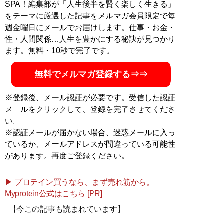
した。新型コロナウイルス影響を補填すべく、
原価BAR
SPA！編集部が「人生後半を賢く楽しく生きる」
オンライン「リカーライブラリー」
をスタート。
をテーマに厳選した記事をメルマガ会員限定で毎
YouTubeチャンネル
も開設し生き残りに挑んでいる
週金曜日にメールでお届けします。仕事・お金・
性・人間関係…人生を豊かにする秘訣が見つかり
記事一覧へ
ます。無料・10秒で完了です。
無料でメルマガ登録する⇒⇒
※登録後、メール認証が必要です。受信した認証
メールをクリックして、登録を完了させてくださ
い。
※認証メールが届かない場合、迷惑メールに入っ
ているか、メールアドレスが間違っている可能性
があります。再度ご登録ください。
▶ プロテイン買うなら、まず売れ筋から。
Myprotein公式はこちら [PR]
【今この記事も読まれています】