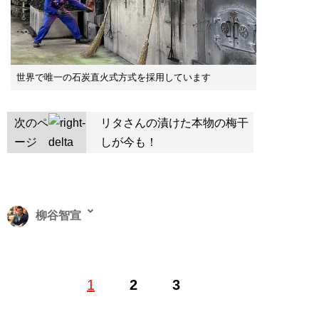
世界で唯一の石炭直火式方式を採用しています
次のペ
リタさんの漬けた本物の梅干
ージ
しが今も！
柳谷智宣
お酒を毎晩飲むため、20年前にIT・ビジネスライターと
1
2
3
してデビュー。酒好きが高じて、2011年に
原価BAR
をオ
ープン。2021年3月には、原価BAR三田本店をオープン