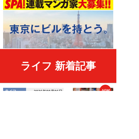
ライフ 新着記事
NEW!
ライフ
2026年08月06日
「グラスを壁に叩きつけ粉々
に…」居酒屋で大暴走する高齢男
性。被害届を出され...
高橋マナブ