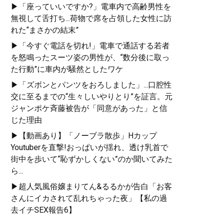
▶「座っていいですか?」電車内で高齢男性を
無視して舌打ち...荷物で席を占領した女性に訪
れた“まさかの結末”
▶「今すぐ電話を切れ!」電車で通話する若者
を怒鳴ったスーツ姿の男性が、“数分後に取っ
た行動”に車内が騒然としたワケ
▶「ズボンとパンツをおろしました」...口腔性
交に至るまでの“生々しいやりとり”を証言。元
ジャンポケ斉藤被告が「同意があった」と信
じた理由
▶【動画あり】「ノーブラ散歩」Hカップ
Youtuberを直撃!おっぱいが揺れ、透け乳首で
街中を歩いて“恥ずかしくない”のか聞いてみた
ら...
▶超人気風俗嬢まりてん&るるかが告白「お客
さんにイカされて乱れちゃった夜」【私の過
去イチSEX報告6】