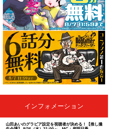
インフォメーション
山田あいのグラビア設定を視聴者が決める！【推し撮
生会議】 8/26（水）21:00～ MC：岸明日香