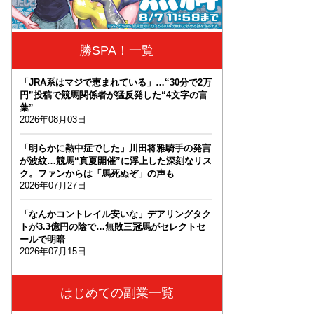
勝SPA！一覧
「JRA系はマジで恵まれている」…“30分で2万
円”投稿で競馬関係者が猛反発した“4文字の言
葉”
2026年08月03日
「明らかに熱中症でした」川田将雅騎手の発言
が波紋…競馬“真夏開催”に浮上した深刻なリス
ク。ファンからは「馬死ぬぞ」の声も
2026年07月27日
「なんかコントレイル安いな」デアリングタク
トが3.3億円の陰で…無敗三冠馬がセレクトセ
ールで明暗
2026年07月15日
はじめての副業一覧