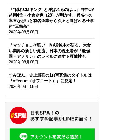
「“隠れCMキング”と呼ばれるのは…」男性CM
起用4位・小倉史也（29）が明かす、異名への
率直な思いと有名企業から次々と選ばれる仕事
術“三箇条”
2026年08月08日
「マッチョこそ強い」MAX鈴木が語る、大食
い業界の新しい潮流。日本の現王者が「最強
国・アメリカ」のレベルに達する可能性も
2026年08月08日
すみぽん、史上最強の1st写真集のタイトルは
『offcourt（オフコート）』に決定！
2026年08月08日