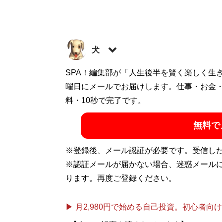
犬
フィリピンのカジノで1万円が700万円に
SPA！編集部が「人生後半を賢く楽しく生
産をかけてカジノに乗り込んだが、そこで
曜日にメールでお届けします。仕事・お金
つつ、総額500万円にもなる借金を返す日々。
料・10秒で完了です。
ャンブル遊びについて情報を発信している。 Tw
無料で
Youtube→
賭博狂の詩
※登録後、メール認証が必要です。受信し
記事一覧へ
※認証メールが届かない場合、迷惑メール
ります。再度ご登録ください。
▶ 月2,980円で始める自己投資。初心者向けch