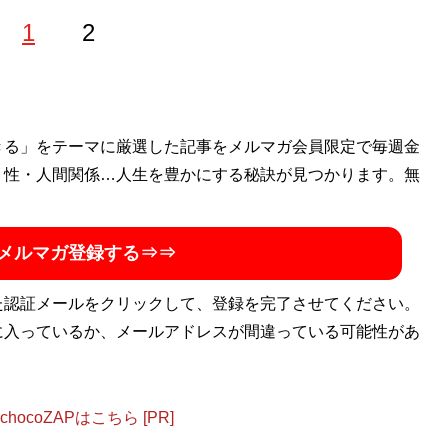
1
2
なった経験からカジノにドはまり。その後仕事を辞めて、全財
きる」をテーマに厳選した記事をメルマガ会員限定で毎週金
大負け。全財産を失い借金まみれに。その後は職を転々とし
・性・人間関係…人生を豊かにする秘訣が見つかります。無
Twitter、noteでカジノですべてを失った経験や、日々のギ
itter→
@slave_of_girls
note→
ギャンブル依存症
メルマガ登録する⇒⇒
た認証メールをクリックして、登録を完了させてください。
に入っているか、メールアドレスが間違っている可能性があ
ocoZAPはこちら [PR]