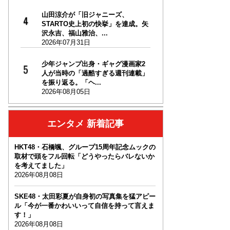
山田涼介が「旧ジャニーズ、
STARTO史上初の快挙」を達成。矢
沢永吉、福山雅治、...
2026年07月31日
少年ジャンプ出身・ギャグ漫画家2
人が当時の「過酷すぎる週刊連載」
を振り返る。「ヘ...
2026年08月05日
エンタメ 新着記事
HKT48・石橋颯、グループ15周年記念ムックの
取材で頭をフル回転「どうやったらバレないか
を考えてました」
2026年08月08日
SKE48・太田彩夏が自身初の写真集を猛アピー
ル「今が一番かわいいって自信を持って言えま
す！」
2026年08月08日