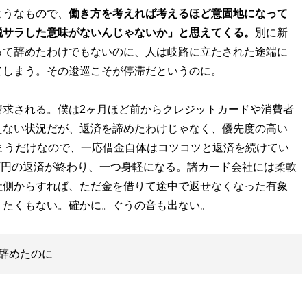
うなもので、
働き方を考えれば考えるほど意固地になって
脱サラした意味がないんじゃないか」と思えてくる。
別に新
って辞めたわけでもないのに、人は岐路に立たされた途端に
てしまう。その逡巡こそが停滞だというのに。
求される。僕は2ヶ月ほど前からクレジットカードや消費者
えない状況だが、返済を諦めたわけじゃなく、優先度の高い
まうだけなので、一応借金自体はコツコツと返済を続けてい
0万円の返済が終わり、一つ身軽になる。諸カード会社には柔軟
社側からすれば、ただ金を借りて途中で返せなくなった有象
りたくもない。確かに。ぐうの音も出ない。
辞めたのに