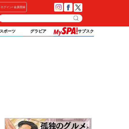
ログイン
会員登録
スポーツ
グラビア
サブスク