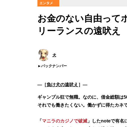
エンタメ
お金のない自由ってホ
リーランスの遠吠え
犬
バックナンバー
―［
負け犬の遠吠え
］―
ギャンブル狂で無職。なのに、借金総額は5
それでも働きたくない。働かずに得たカネ
「
マニラのカジノで破滅
」したnoteで有名