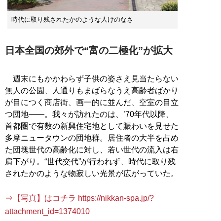
時代に取り残されたかのような人けのなさ
日本全国の郊外で“富の二極化”が拡大
週末にもかかわらず子供の姿さえ見当たらない
無人の公園、人通りもまばらなうえ高齢者ばかり
が目につく商店街、画一的に並んだ、空室の目立
つ団地――。我々が訪れたのは、’70年代以降、
首都圏で有数の新興住宅地として賑わいを見せた
多摩ニュータウンの団地群。居住者の大半を占め
た団塊世代の高齢化に対し、若い世代の流入は右
肩下がり。“世代交代”が行われず、時代に取り残
されたかのような物寂しい光景が広がっていた。
⇒【写真】はコチラ https://nikkan-spa.jp/?
attachment_id=1374010