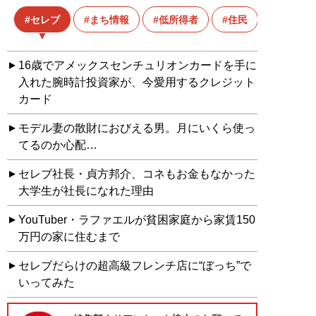
セレブ
まち情報
低所得者
住民
16歳でアメックスセンチュリオンカードを手に
入れた腕時計投資家が、今愛用するクレジット
カード
モデル妻の散財におびえる男。月にいくら使っ
てるのか心配…
セレブ社長・貞方邦介、コネもお金もなかった
大学生が社長になれた理由
YouTuber・ラファエルが貧困家庭から家賃150
万円の家に住むまで
セレブだらけの超高級フレンチ店に“ぼっち”で
いってみた