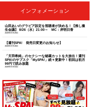
インフォメーション
山田あいのグラビア設定を視聴者が決める！【推し撮
生会議】 8/26（水）21:00～ MC：岸明日香
2026年07月29日
【週刊SPA! 発売日変更のお知らせ】
2026年07月28日
「天羽希純」のセクシーな秘蔵カットを大放出！週刊
SPA!のサブスク「MySPA!」続々更新中！初回は初月
99円で読み放題
2026年07月03日