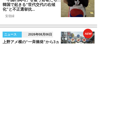
韓国で起きる“世代交代の右傾
化”と不正選挙抗...
安宿緑
NEW!
ニュース
2026年08月06日
上野アメ横の“一斉摘発”から3ヵ
月も…警告に従わない店舗が後を
絶たず「路上...
デヤブロウ
NEW!
ニュース
2026年08月06日
値上げでも強い「チョコモナカジ
ャンボ」に対し、「パピコ」は減
収…「定番アイ...
不破聡