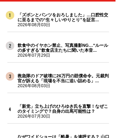
「ズボンとパンツをおろしました」…口腔性交
に至るまでの“生々しいやりとり”を証言...
2026年08月03日
飲食中のイヤホン禁止、写真撮影NG…“ルール
の多すぎる”飲食店主たちに聞いた本音...
2026年07月29日
救急隊のドア破壊に26万円の賠償命令。元裁判
官が訴える「現場を不当に追い詰める」...
2026年08月03日
「新党」立ち上げのひろゆき氏を直撃！なぜこ
のタイミングで？自身の出馬可能性は？
2026年07月30日
なぜワイドショーは「酷暑」を連呼する？ 山口