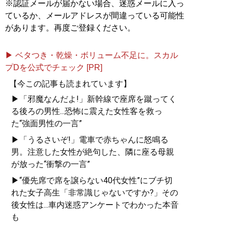
※認証メールが届かない場合、迷惑メールに入っ
ているか、メールアドレスが間違っている可能性
があります。再度ご登録ください。
▶ ベタつき・乾燥・ボリューム不足に。スカル
プDを公式でチェック [PR]
【今この記事も読まれています】
▶「邪魔なんだよ!」新幹線で座席を蹴ってく
る後ろの男性...恐怖に震えた女性客を救っ
た“強面男性の一言”
▶「うるさいぞ!」電車で赤ちゃんに怒鳴る
男。注意した女性が絶句した、隣に座る母親
が放った“衝撃の一言”
▶“優先席で席を譲らない40代女性”にブチ切
れた女子高生「非常識じゃないですか?」その
後女性は...車内迷惑アンケートでわかった本音
も