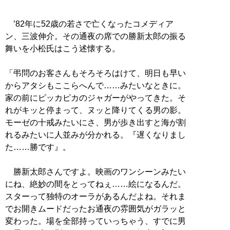
’82年に52歳の若さで亡くなったコメディア
ン、三波伸介。その通夜の席での勝新太郎の振る
舞いを小松氏はこう述懐する。
「弔問のお客さんもそろそろはけて、明日も早い
からアタシもここらへんで……みたいなときに。
家の前にピッカピカのジャガーがやってきた。そ
れがキッと停まって、ヌッと降りてくる男の影。
モーゼの十戒みたいにさ、男が歩き出すと海が割
れるみたいに人並みが分かれる。『遅くなりまし
た……勝です』。
勝新太郎さんですよ。映画のワンシーンみたい
にね、絶妙の間をとってねぇ……絵になるんだ。
スターって独特のオーラがあるんだよね。それま
でお開きムードだったお通夜の雰囲気がガラッと
変わった。場を全部持っていっちゃう、すでに男