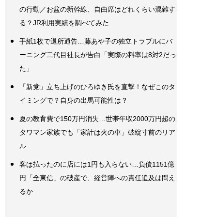
の行動／お盆の新幹線、自由席はどれくらい混雑す
る？JR利用実績を調べてみた
手紙1枚で退所通告…藤あや子の独立トラブルにバ
ーニング二代目社長が告白「実際の料率は8対2だっ
た」
「新党」立ち上げのひろゆき氏を直撃！なぜこのタ
イミングで？自身の出馬可能性は？
夏の教育費で150万円消失…世帯年収2000万円超の
タワマン家族でも「家計は火の車」破綻寸前のリア
ル
客は払ったのに店には1円も入らない…負債1151億
円「全東信」の破産で、経営陣への責任追及は問え
るか