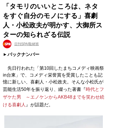
「タモリのいいところは、ネタ
をすぐ自分のモノにする」喜劇
人・小松政夫が明かす、大御所ス
ターの知られざる伝説
日刊SPA!取材班
バックナンバー
先日行われた「第10回したまちコメディ映画祭
in台東」で、コメディ栄誉賞を受賞したことも記
憶に新しい、喜劇人・小松政夫。そんな小松氏が
芸能生活50年を振り返り、綴った著書『
時代とフ
ザケた男 ～エノケンからAKB48までを笑わせ続
ける喜劇人
』が話題だ。