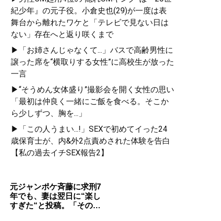
紀少年』の元子役。小倉史也(29)が一度は表
舞台から離れたワケと「テレビで見ない日は
ない」存在へと返り咲くまで
▶「お姉さんじゃなくて...」バスで高齢男性に
譲った席を“横取りする女性”に高校生が放った
一言
▶“そうめん女体盛り”撮影会を開く女性の思い
「最初は仲良く一緒にご飯を食べる。そこか
ら少しずつ、胸を...」
▶「この人うまい...!」SEXで初めてイった24
歳保育士が、内&外2点責めされた体験を告白
【私の過去イチSEX報告2】
元ジャンポケ斉藤に求刑7
年でも、妻は翌日に“楽し
すぎた“と投稿。「その…