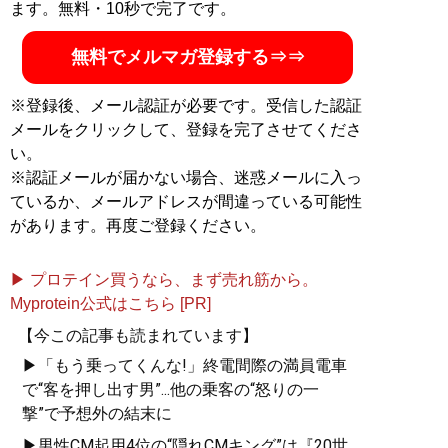
ます。無料・10秒で完了です。
無料でメルマガ登録する⇒⇒
※登録後、メール認証が必要です。受信した認証
メールをクリックして、登録を完了させてくださ
い。
※認証メールが届かない場合、迷惑メールに入っ
ているか、メールアドレスが間違っている可能性
があります。再度ご登録ください。
▶ プロテイン買うなら、まず売れ筋から。
Myprotein公式はこちら [PR]
【今この記事も読まれています】
▶「もう乗ってくんな!」終電間際の満員電車
で“客を押し出す男”...他の乗客の“怒りの一
撃”で予想外の結末に
▶男性CM起用4位の“隠れCMキング”は『20世