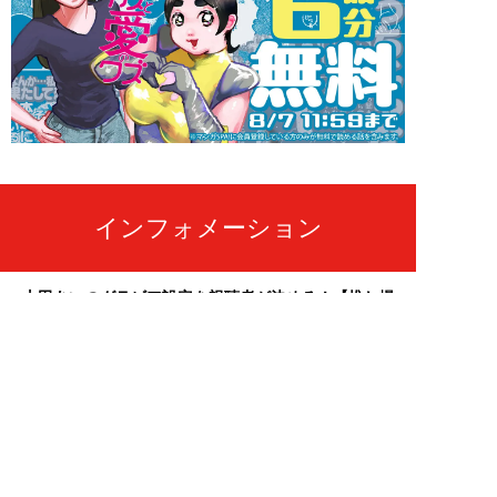
インフォメーション
山田あいのグラビア設定を視聴者が決める！【推し撮
生会議】 8/26（水）21:00～ MC：岸明日香
2026年07月29日
【週刊SPA! 発売日変更のお知らせ】
2026年07月28日
「天羽希純」のセクシーな秘蔵カットを大放出！週刊
SPA!のサブスク「MySPA!」続々更新中！初回は初月
99円で読み放題
2026年07月03日