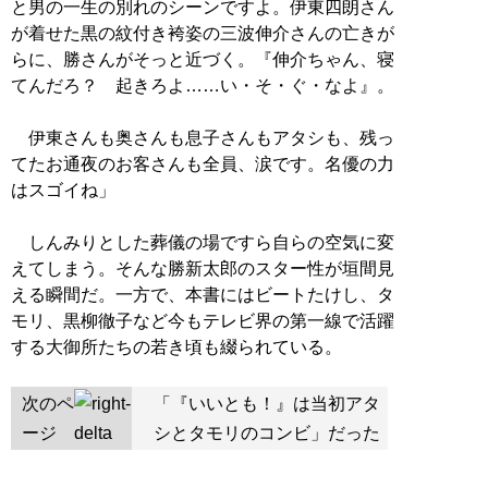
と男の一生の別れのシーンですよ。伊東四朗さん
が着せた黒の紋付き袴姿の三波伸介さんの亡きが
らに、勝さんがそっと近づく。『伸介ちゃん、寝
てんだろ？ 起きろよ……い・そ・ぐ・なよ』。
伊東さんも奥さんも息子さんもアタシも、残っ
てたお通夜のお客さんも全員、涙です。名優の力
はスゴイね」
しんみりとした葬儀の場ですら自らの空気に変
えてしまう。そんな勝新太郎のスター性が垣間見
える瞬間だ。一方で、本書にはビートたけし、タ
モリ、黒柳徹子など今もテレビ界の第一線で活躍
する大御所たちの若き頃も綴られている。
次のペ
「『いいとも！』は当初アタ
ージ
シとタモリのコンビ」だった