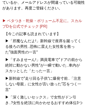
ているか、メールアドレスが間違っている可能性
があります。再度ご登録ください。
▶ ベタつき・乾燥・ボリューム不足に。スカル
プDを公式でチェック [PR]
【今この記事も読まれています】
▶「邪魔なんだよ!」新幹線で座席を蹴ってく
る後ろの男性...恐怖に震えた女性客を救っ
た“強面男性の一言”
▶「すみませーん!」満員電車で“ドアの前から
絶対に動かない男性”が一瞬で動いた...車内が
スカッとした「たった一言」
▶新幹線で“走り回る子供”に爆発寸前...「注意
しない母親」に女性が言い放った“芯をつく一
言”
▶「深く激しいセックス」で女性がドン引
き...?女性を絶頂に向かわせるおすすめ体位3つ