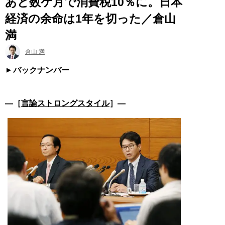
あと数ケ月で消費税10％に。日本
経済の余命は1年を切った／倉山
満
倉山 満
バックナンバー
―［
言論ストロングスタイル
］―