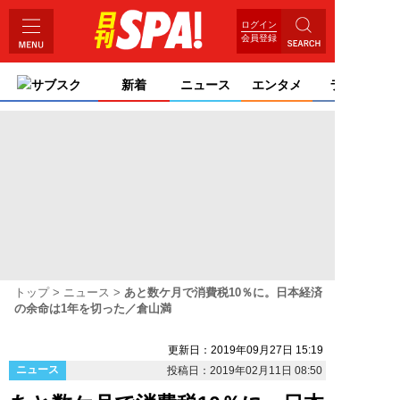
ログイン
会員登録
サブスク
新着
ニュース
エンタメ
ライフ
トップ
ニュース
あと数ケ月で消費税10％に。日本経済
の余命は1年を切った／倉山満
更新日：2019年09月27日 15:19
ニュース
投稿日：2019年02月11日 08:50