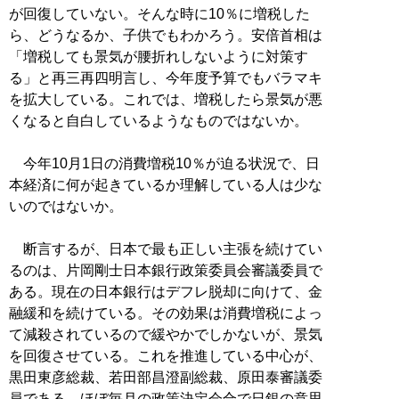
が回復していない。そんな時に10％に増税した
ら、どうなるか、子供でもわかろう。安倍首相は
「増税しても景気が腰折れしないように対策す
る」と再三再四明言し、今年度予算でもバラマキ
を拡大している。これでは、増税したら景気が悪
くなると自白しているようなものではないか。
今年10月1日の消費増税10％が迫る状況で、日
本経済に何が起きているか理解している人は少な
いのではないか。
断言するが、日本で最も正しい主張を続けてい
るのは、片岡剛士日本銀行政策委員会審議委員で
ある。現在の日本銀行はデフレ脱却に向けて、金
融緩和を続けている。その効果は消費増税によっ
て減殺されているので緩やかでしかないが、景気
を回復させている。これを推進している中心が、
黒田東彦総裁、若田部昌澄副総裁、原田泰審議委
員である。ほぼ毎月の政策決定会合で日銀の意思