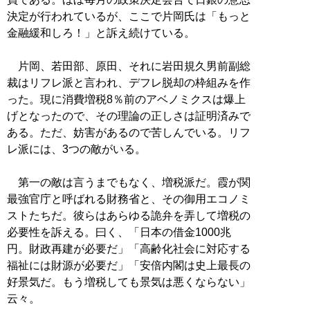
決定が行われているが、ここで片岡氏は「もっと
金融緩和しろ！」と訴え続けている。
片岡、若田部、原田、それに岩田規久男前副総
裁はリフレ派と言われ、デフレ脱却の枠組みを作
った。現に消費増税8％前のアベノミクスは爆上
げとなったので、その理論の正しさは証明済みで
ある。ただ、妨害があるので苦しんでいる。リフ
レ派には、3つの敵がいる。
第一の敵は言うまでもなく、増税派だ。霞が関
最強官庁と呼ばれる財務省と、その御用エコノミ
ストたちだ。彼らはあらゆる詭弁を弄して増税の
必要性を訴える。曰く、「日本の借金1000兆
円。財政再建が必要だ」「高齢化社会に対応する
福祉には財源が必要だ」「安倍内閣は史上最長の
好景気だ。もう増税しても景気は悪くならない」
云々。