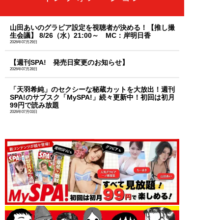
山田あいのグラビア設定を視聴者が決める！【推し撮
生会議】 8/26（水）21:00～ MC：岸明日香
2026年07月29日
【週刊SPA! 発売日変更のお知らせ】
2026年07月28日
「天羽希純」のセクシーな秘蔵カットを大放出！週刊
SPA!のサブスク「MySPA!」続々更新中！初回は初月
99円で読み放題
2026年07月03日