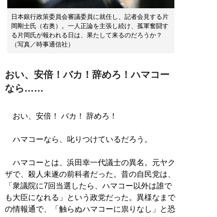
日本銀行政策委員会審議委員に就任し、記者会見する片
岡剛士氏（右奥）。一人正論を主張し続け、孤軍奮闘す
る片岡氏が報われる日は、果たして来るのだろうか？
（写真／時事通信社）
おい、安倍！バカ！辞めろ！ハマコー
なら……
おい、安倍！ バカ！ 辞めろ！
ハマコーなら、叱りつけているだろう。
ハマコーとは、浜田幸一代議士の異名。元ヤク
ザで、殺人未遂の前科者だった。昔の自民党は、
「衆議院に7回当選したら、ハマコー以外は誰で
も大臣になれる」という政党だった。異様なまで
の情報通で、「触らぬハマコーに祟りなし」と恐