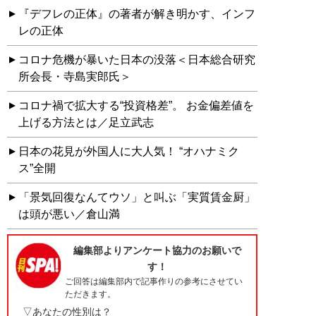
『デフレの正体』の著者が解き明かす、インフ
レの正体
コロナ危機が暴いた日本の没落＜日本総合研究
所会長・寺島実郎氏＞
コロナ禍で拡大する“投資格差”。 お金偏差値を
上げる方法とは／足立武志
日本の花見が外国人に大人気！ “オハナミク
ス”全開
「景気回復なんてウソ」と叫ぶ「実質賃金厨」
は頭が悪い／倉山満