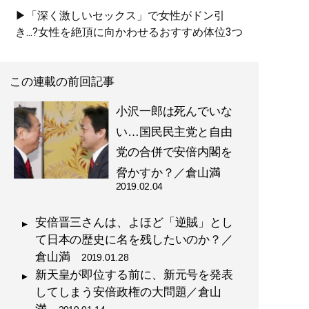
▶「深く激しいセックス」で女性がドン引
き...?女性を絶頂に向かわせるおすすめ体位3つ
この連載の前回記事
小沢一郎は死んでいな
い…国民民主党と自由
党の合併で安倍内閣を
脅かすか？／倉山満
2019.02.04
安倍晋三さんは、よほど「逆賊」とし
て日本の歴史に名を残したいのか？／
倉山満
2019.01.28
新天皇が即位する前に、新元号を発表
してしまう安倍政権の大問題／倉山