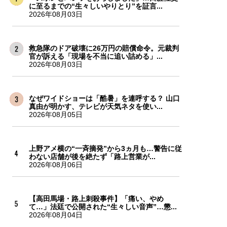
に至るまでの“生々しいやりとり”を証言...
2026年08月03日
救急隊のドア破壊に26万円の賠償命令。元裁判
官が訴える「現場を不当に追い詰める」...
2026年08月03日
なぜワイドショーは「酷暑」を連呼する？ 山口
真由が明かす、テレビが天気ネタを使い...
2026年08月05日
上野アメ横の“一斉摘発”から3ヵ月も…警告に従
わない店舗が後を絶たず「路上営業が...
2026年08月06日
【高田馬場・路上刺殺事件】「痛い、やめ
て…」法廷で公開された“生々しい音声”…懲...
2026年08月04日