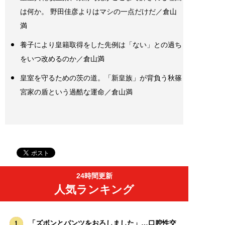
は何か。 野田佳彦よりはマシの一点だけだ／倉山
満
養子により皇籍取得をした先例は「ない」との過ち
をいつ改めるのか／倉山満
皇室を守るための茨の道。「新皇族」が背負う秋篠
宮家の盾という過酷な運命／倉山満
24時間更新
人気ランキング
「ズボンとパンツをおろしました」…口腔性交