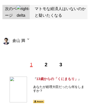
次のペ
マトモな経済人はいないのか
ージ
と疑いたくなる
倉山 満
憲政史研究家。1973年、香川県生まれ。救国シンクタン
1
2
3
ク理事長兼所長。中央大学文学部史学科を卒業後、同大
学院博士前期課程修了。在学中から’15年まで、国士舘大
学日本政教研究所非常勤職員を務める。現在は、「
倉山
13歳からの「くにまもり」
『
』
塾
」塾長、ネット放送局「
チャンネルくらら
」などを主
あなたが総理大臣だったら何をしま
宰。著書に『
13歳からの「くにまもり」
』など多数。ト
すか？
ランプ再来で揺れる世界を見通すための新章を追加した
ベストセラー『
増補版 嘘だらけの日米近現代史
』(扶桑
社新書)が発売中