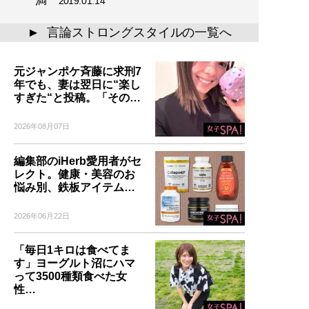
満
2019.01.14
言論ストロングスタイルの一覧へ
▲
元ジャンポケ斉藤に求刑7
年でも、妻は翌日に“楽し
すぎた“と投稿。「その…
2026年08月07日
編集部のiHerb愛用者がセ
レクト。健康・美容のお
悩み別、鉄板アイテム…
2026年06月22日
「毎日1キロは食べてま
す」ヨーグルト沼にハマ
って3500種類食べた女
性…