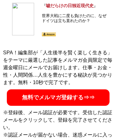
嘘だらけの日独近現代史
『
』
『
増補版 嘘だらけの日
世界大戦に二度も負けたのに、なぜ
ドイツは立ち直れたのか？
米近現代史 (扶桑社新
書)
』
トランプ再来で揺れる世
界を見通すための、日米
SPA！編集部が「人生後半を賢く楽しく生きる」
近現代史
をテーマに厳選した記事をメルマガ会員限定で毎
週金曜日にメールでお届けします。仕事・お金・
性・人間関係…人生を豊かにする秘訣が見つかり
ます。無料・10秒で完了です。
記事一覧へ
無料でメルマガ登録する⇒⇒
※登録後、メール認証が必要です。受信した認証
メールをクリックして、登録を完了させてくださ
い。
※認証メールが届かない場合、迷惑メールに入っ