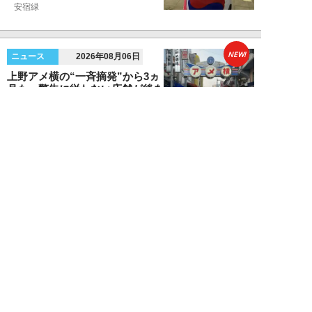
安宿緑
NEW!
ニュース
2026年08月06日
上野アメ横の“一斉摘発”から3ヵ
月も…警告に従わない店舗が後を
絶たず「路上...
デヤブロウ
NEW!
ニュース
2026年08月06日
値上げでも強い「チョコモナカジ
ャンボ」に対し、「パピコ」は減
収…「定番アイ...
不破聡
NEW!
ニュース
2026年08月05日
なぜワイドショーは「酷暑」を連