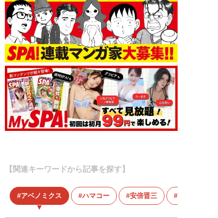
【関連キーワードから記事を探す】
アベノミクス
ハマコー
安倍晋三
消費増税