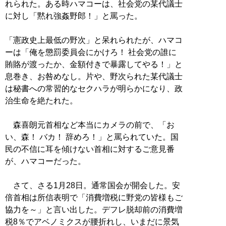
れられた。ある時ハマコーは、社会党の某代議士
に対し「黙れ強姦野郎！」と罵った。
「憲政史上最低の野次」と呆れられたが、ハマコ
ーは「俺を懲罰委員会にかけろ！ 社会党の誰に
賄賂が渡ったか、金額付きで暴露してやる！」と
息巻き、お咎めなし。片や、野次られた某代議士
は秘書への常習的なセクハラが明らかになり、政
治生命を絶たれた。
森喜朗元首相など本当にカメラの前で、「お
い、森！ バカ！ 辞めろ！」と罵られていた。国
民の不信に耳を傾けない首相に対するご意見番
が、ハマコーだった。
さて、さる1月28日。通常国会が開会した。安
倍首相は所信表明で「消費増税に野党の皆様もご
協力を～」と言い出した。デフレ脱却前の消費増
税8％でアベノミクスが腰折れし、いまだに景気