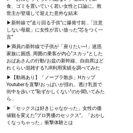
食、ゴミを置いていく若い女性と口論に。救
世主が登場して迎えた意外な結末
▶新幹線で“走り回る子供”に爆発寸前...「注意
しない母親」に女性が言い放った“芯をつく一
言”
▶満員の新幹線で子供が「座りたい~!」迷惑
家族に困惑...周囲の乗客が内心“スカッ”とした
おばあさんの行動/お盆の新幹線、自由席はど
れくらい混雑する?JR利用実績を調べてみた
▶【動画あり】「ノーブラ散歩」Hカップ
Youtuberを直撃!おっぱいが揺れ、透け乳首で
街中を歩いて“恥ずかしくない”のか聞いてみた
ら...
▶「セックスは好きじゃなかった」女性の価
値観を変えた“プロ男優のセックス”。「おかし
くなっちゃった」衝撃体験とは