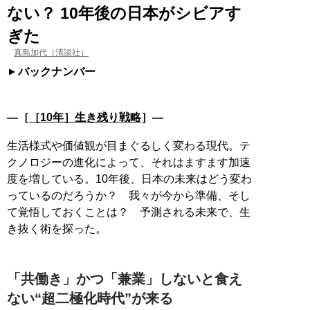
ない？ 10年後の日本がシビアす
ぎた
真島加代（清談社）
バックナンバー
―［
［10年］生き残り戦略
］―
生活様式や価値観が目まぐるしく変わる現代。テ
クノロジーの進化によって、それはますます加速
度を増している。10年後、日本の未来はどう変わ
っているのだろうか？ 我々が今から準備、そし
て覚悟しておくことは？ 予測される未来で、生
き抜く術を探った。
「共働き」かつ「兼業」しないと食え
ない“超二極化時代”が来る