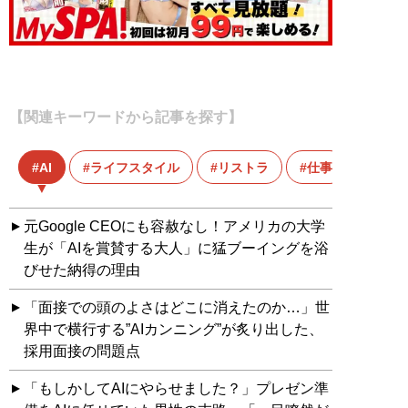
【関連キーワードから記事を探す】
AI
ライフスタイル
リストラ
仕事
元Google CEOにも容赦なし！アメリカの大学
生が「AIを賞賛する大人」に猛ブーイングを浴
びせた納得の理由
「面接での頭のよさはどこに消えたのか…」世
界中で横行する”AIカンニング”が炙り出した、
採用面接の問題点
「もしかしてAIにやらせました？」プレゼン準