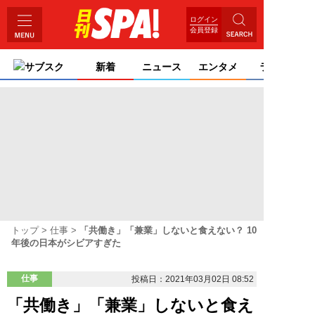
ログイン
会員登録
サブスク
新着
ニュース
エンタメ
ライフ
トップ
仕事
「共働き」「兼業」しないと食えない？ 10
年後の日本がシビアすぎた
仕事
投稿日：2021年03月02日 08:52
「共働き」「兼業」しないと食え