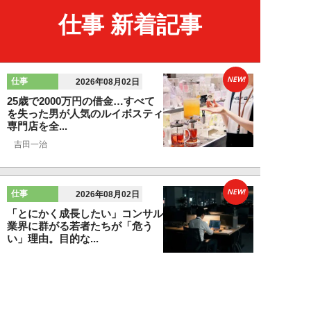
仕事 新着記事
NEW!
仕事
2026年08月02日
25歳で2000万円の借金…すべて
を失った男が人気のルイボスティ
専門店を全...
吉田一治
NEW!
仕事
2026年08月02日
「とにかく成長したい」コンサル
業界に群がる若者たちが「危う
い」理由。目的な...
布施川天馬
NEW!
仕事
2026年08月02日