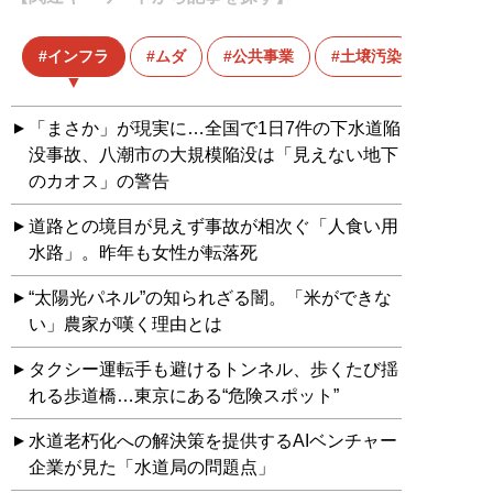
インフラ
ムダ
公共事業
土壌汚染
「まさか」が現実に…全国で1日7件の下水道陥
没事故、八潮市の大規模陥没は「見えない地下
のカオス」の警告
道路との境目が見えず事故が相次ぐ「人食い用
水路」。昨年も女性が転落死
“太陽光パネル”の知られざる闇。「米ができな
い」農家が嘆く理由とは
タクシー運転手も避けるトンネル、歩くたび揺
れる歩道橋…東京にある“危険スポット”
水道老朽化への解決策を提供するAIベンチャー
企業が見た「水道局の問題点」