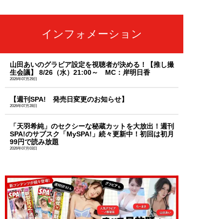
インフォメーション
山田あいのグラビア設定を視聴者が決める！【推し撮
生会議】 8/26（水）21:00～ MC：岸明日香
2026年07月29日
【週刊SPA! 発売日変更のお知らせ】
2026年07月28日
「天羽希純」のセクシーな秘蔵カットを大放出！週刊
SPA!のサブスク「MySPA!」続々更新中！初回は初月
99円で読み放題
2026年07月03日