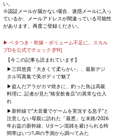
い。
※認証メールが届かない場合、迷惑メールに入っ
ているか、メールアドレスが間違っている可能性
があります。再度ご登録ください。
▶ ベタつき・乾燥・ボリューム不足に。スカル
プDを公式でチェック [PR]
【今この記事も読まれています】
▶三田悠貴「大きくて柔らかい」、最新デジ
タル写真集で美ボディで魅了
▶盗んだアラがカマ焼きに、釣った魚は高級
料理に...記者が見た“格安飲食店”の異常な仕入
れ
▶新幹線で“大音量でゲームを実況する息子”と
注意しない母親に訪れた「最悪」な末路/2026
年お盆の新幹線、Uターン混雑を避けられる時
間帯はいつ?JRの予測から調べてみた