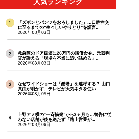
人気ランキング
「ズボンとパンツをおろしました」…口腔性交
に至るまでの“生々しいやりとり”を証言...
2026年08月03日
救急隊のドア破壊に26万円の賠償命令。元裁判
官が訴える「現場を不当に追い詰める」...
2026年08月03日
なぜワイドショーは「酷暑」を連呼する？ 山口
真由が明かす、テレビが天気ネタを使い...
2026年08月05日
上野アメ横の“一斉摘発”から3ヵ月も…警告に従
わない店舗が後を絶たず「路上営業が...
2026年08月06日