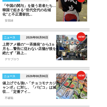
「中国の関与」を疑う若者たち…
韓国で起きる“世代交代の右傾
化”と不正選挙抗...
安宿緑
NEW!
ニュース
2026年08月06日
上野アメ横の“一斉摘発”から3ヵ
月も…警告に従わない店舗が後を
絶たず「路上...
デヤブロウ
NEW!
ニュース
2026年08月06日
値上げでも強い「チョコモナカジ
ャンボ」に対し、「パピコ」は減
収…「定番アイ...
不破聡