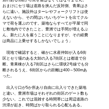
おまけにセリ場は道路を挟んだ反対側、青果はさ
らに遠い。施設外はターレやフォークリフトは使
えないから、その間はいちいちゲートを出てクル
マで荷を運ぶのです。築地ならすべてが平屋で同
じ敷地内でできたこと。豊洲では手間が増えるぶ
ん、新たに人を雇うことになりますが、その経費
は商品に上乗せするしかないでしょう」
現地で確認すると、確かに水産仲卸が入る6街
区とセリ場のある大卸の入る7街区とは都道で分
断。青果棟が入る7街区はさらに環状2号線でも分
断されるうえ、6街区からの距離は400～500mあ
った。
出入り口が5か所あり自由に出入りできた築地
と違い、豊洲市場はそれぞれの街区のゲート数も
少ない。これでは混雑する時間帯には周辺道路の
渋滞が起き、時間ばかり取られる心配もある。