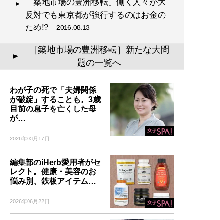
「築地市場の豊洲移転」働く人々が大
反対でも東京都が強行するのはお金の
ため!?
2016.08.13
［築地市場の豊洲移転］新たな大問
▲
題の一覧へ
わが子の死で「夫婦関係
が破綻」することも。3歳
目前の息子を亡くした母
が…
2026年03月17日
編集部のiHerb愛用者がセ
レクト。健康・美容のお
悩み別、鉄板アイテム…
2026年06月22日