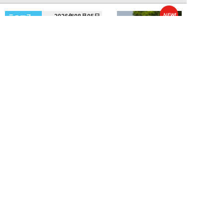
NEW!
ニュース
2026年08月05日
なぜワイドショーは「酷暑」を連
呼する？ 山口真由が明かす、テ
レビが天気ネタ...
山口真由
NEW!
ニュース
2026年08月05日
やまゆり園事件から10年。乙武
洋匡が問う「私たちの心にも“植
松聖”が棲んで...
乙武洋匡
新着記事をもっと見る