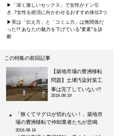
▶「深く激しいセックス」で女性がドン引
き...?女性を絶頂に向かわせるおすすめ体位3つ
▶実は「伝え方」と「コミュ力」は無関係だ
った!? あなたの魅力を下げている“要素”を診
断
この特集の前回記事
【築地市場の豊洲移転
問題】土壌汚染対策工
事は完了していない!?
2016.08.19
「狭くてマグロが切れない！」築地市
場の豊洲移転で仲卸業者たちが悲鳴
2016.08.16