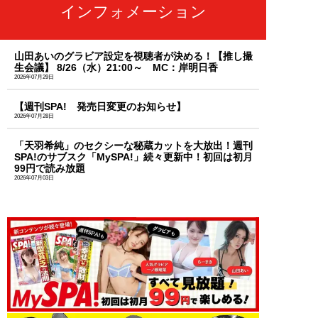
インフォメーション
山田あいのグラビア設定を視聴者が決める！【推し撮
生会議】 8/26（水）21:00～ MC：岸明日香
2026年07月29日
【週刊SPA! 発売日変更のお知らせ】
2026年07月28日
「天羽希純」のセクシーな秘蔵カットを大放出！週刊
SPA!のサブスク「MySPA!」続々更新中！初回は初月
99円で読み放題
2026年07月03日