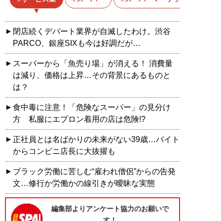
閉店続くデパート業界が自滅したわけ。渋谷
PARCO、銀座SIXも今は好調だが…
スーパーから「魚売り場」が消える！ 消費量
は減り、価格は上昇…その背景にあるものと
は？
食中毒に注意！「危険なスーパー」の見分け
方 私服にエプロン着用の店は危険!?
正社員とは名ばかりの未来がない39歳…バイト
からコンビニ店長に大抜擢も
ブラック労働に苦しむ“雇われ僧侶”からの告発
文…修行か労働かの線引きが曖昧な実態