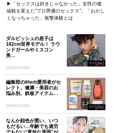
▶「セックスは好きじゃなかった」女性の価
値観を変えた“プロ男優のセックス”。「おかし
くなっちゃった」衝撃体験とは
ダルビッシュの息子は
182cm世界モデル！ ラウ
ンドガールやミスコン
美…
2026年08月05日
編集部のiHerb愛用者がセ
レクト。健康・美容のお
悩み別、鉄板アイテム…
2026年06月22日
なんか顔色が悪い、いつ
もだるい…年齢でも過労
でもない“意外な原因”が