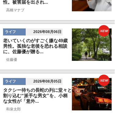
性。被害届を出され...
高橋マナブ
NEW!
ライフ
2026年08月06日
老いていくのがすごく嫌な49歳
男性。孤独な老後を恐れる相談
に、佐藤優が贈る...
佐藤優
NEW!
ライフ
2026年08月05日
タクシー待ちの長蛇の列に堂々と
割り込む“派手な男女”を、小柄
な女性が「意外...
和泉太郎
NEW!
ライフ
2026年08月05日