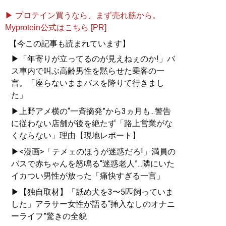
▶ プロテイン買うなら、まず売れ筋から。
Myprotein公式はこちら [PR]
【今この記事も読まれています】
▶「年寄りが立ってるのが見えねぇのか!」バ
ス車内で叫ぶ高齢男性を黙らせた乗客の一
言。「座らないままバスを降りて行きまし
た」
▶上野アメ横の“一斉摘発”から3ヵ月も...警告
に従わない店舗が後を絶たず「路上営業がな
くならない」理由【現地レポート】
▶<漫画>「テメェのほうが迷惑だろ!」満員の
バスで赤ちゃんを怒鳴る“迷惑老人”...隣にいた
イカつい男性が放った「痛快すぎる一言」
▶【独自取材】「舐め犬を3〜5匹飼っていま
した」アラサー女性が語る“挿入なしのオナニ
ーライフ”驚きの全貌