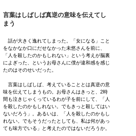
言葉はしばしば真逆の意味を伝えてし
まう
話が大きく逸れてしまった。「女になる」こと
をなかなか口にだせなかった未悠さんを前に、
「人を殺したのかもしれない」という考えが脳裏
によぎった、というお母さんに僕が違和感を感じ
たのはそのせいだった。
言葉はしばしば、考えていることとは真逆の意
味を伝えてしまうもの。お母さんはきっと、2時
間も泣きじゃくっているわが子を前にして、「人
を殺したのかもしれない。でもきっと殺してはい
ないだろう」。あるいは、「人を殺したのかもし
れない。でもそうだったとしても、私は何があっ
ても味方でいる」と考えたのではないだろうか。