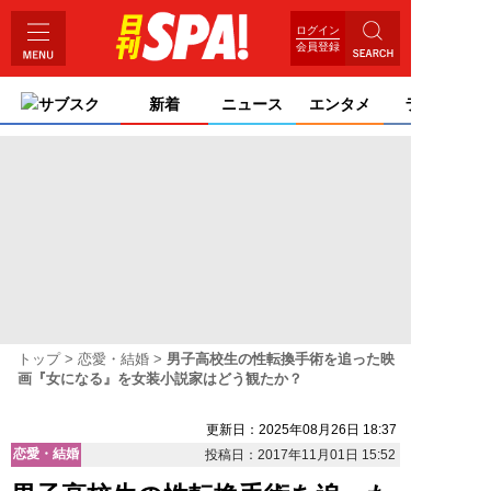
ログイン
会員登録
サブスク
新着
ニュース
エンタメ
ライフ
トップ
恋愛・結婚
男子高校生の性転換手術を追った映
画『女になる』を女装小説家はどう観たか？
更新日：2025年08月26日 18:37
恋愛・結婚
投稿日：2017年11月01日 15:52