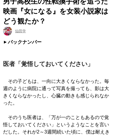
男子高校生の性転換手術を追った
映画『女になる』を女装小説家は
どう観たか？
仙田学
バックナンバー
医者「覚悟しておいてください」
その子どもは、一向に大きくならなかった。毎
週のように病院に通って写真を撮っても、影は大
きくならなかったし、心臓の動きも感じられなか
った。
そのうち医者は、「万が一のこともあるので覚
悟しておいてください」というようなことを言い
だした。それが2～3週間続いた頃に、僕は耐えき