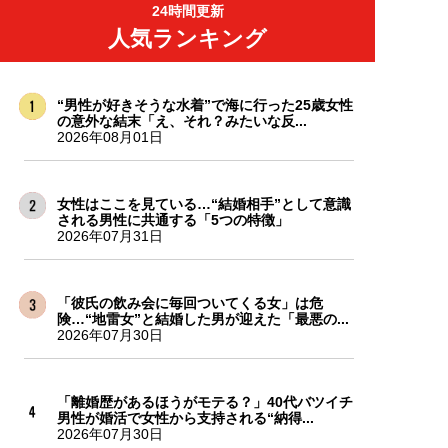
24時間更新
人気ランキング
“男性が好きそうな水着”で海に行った25歳女性
の意外な結末「え、それ？みたいな反...
2026年08月01日
女性はここを見ている…“結婚相手”として意識
される男性に共通する「5つの特徴」
2026年07月31日
「彼氏の飲み会に毎回ついてくる女」は危
険…“地雷女”と結婚した男が迎えた「最悪の...
2026年07月30日
「離婚歴があるほうがモテる？」40代バツイチ
男性が婚活で女性から支持される“納得...
2026年07月30日