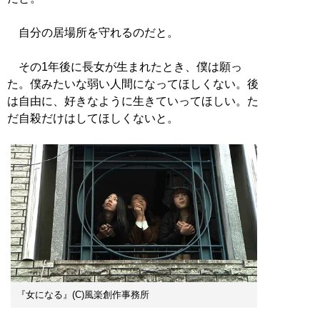
自分の居場所を守れるのだと。
その1年後に長女が生まれたとき、僕は願っ
た。僕みたいな弱い人間になってほしくない。後
は自由に、好きなように生きていってほしい。た
だ自殺だけはしてほしくないと。
『女になる』(C)風楽創作事務所