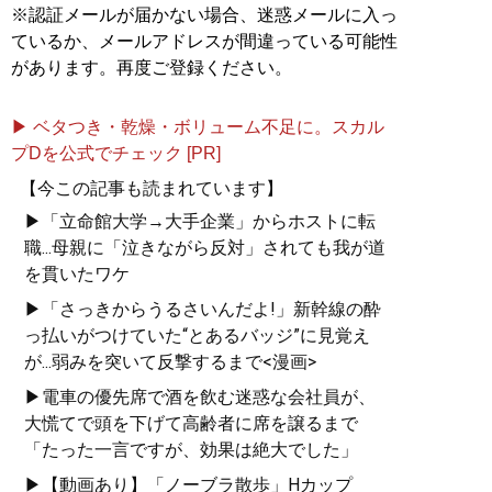
※認証メールが届かない場合、迷惑メールに入っ
ているか、メールアドレスが間違っている可能性
があります。再度ご登録ください。
▶ ベタつき・乾燥・ボリューム不足に。スカル
プDを公式でチェック [PR]
【今この記事も読まれています】
▶「立命館大学→大手企業」からホストに転
職...母親に「泣きながら反対」されても我が道
を貫いたワケ
▶「さっきからうるさいんだよ!」新幹線の酔
っ払いがつけていた“とあるバッジ”に見覚え
が...弱みを突いて反撃するまで<漫画>
▶電車の優先席で酒を飲む迷惑な会社員が、
大慌てで頭を下げて高齢者に席を譲るまで
「たった一言ですが、効果は絶大でした」
▶【動画あり】「ノーブラ散歩」Hカップ