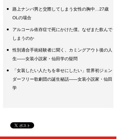
路上ナンパ男と交際してしまう女性の胸中…27歳
OLの場合
アルコール依存症で死にかけた僕。なぜまた飲んで
しまうのか
性別適合手術経験者に聞く、カミングアウト後の人
生――女装小説家・仙田学の疑問
「女装したい人たちを幸せにしたい」世界初ジェン
ダーフリー歌劇団の誕生秘話――女装小説家・仙田
学