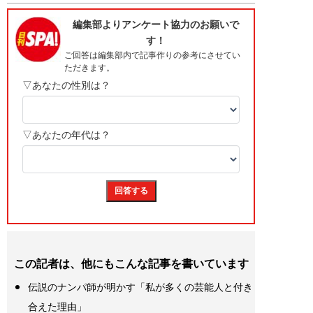
この記者は、他にもこんな記事を書いています
伝説のナンパ師が明かす「私が多くの芸能人と付き
合えた理由」