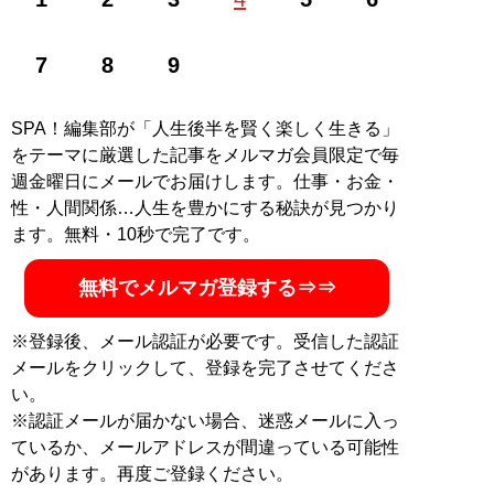
阪校に入校。主な同期に「中川家」、ケンドーコバヤ
シ、たむらけんじ、陣内智則らがいる。NSC在学中にケ
ンドーコバヤシと「松口VS小林」を結成。1995年に解
7
8
9
散後、大上邦博と「ハリガネロック」を結成、「ABCお
笑い新人グランプリ」など賞レースを席巻。その後も
SPA！編集部が「人生後半を賢く楽しく生きる」
「第1回M-1グランプリ」準優勝、「第4回爆笑オンエア
をテーマに厳選した記事をメルマガ会員限定で毎
バトル チャンピオン大会」優勝などの実績を重ねるが、
週金曜日にメールでお届けします。仕事・お金・
2014年にコンビを解散。著書『
芸人迷子
』
性・人間関係…人生を豊かにする秘訣が見つかり
『
芸人迷子
』
ます。無料・10秒で完了です。
島田紳助、松本人志、千原
無料でメルマガ登録する⇒⇒
ジュニア、中川家、ケンド
ーコバヤシ、ブラックマヨ
※登録後、メール認証が必要です。受信した認証
ネーズ……笑いの傑物たち
メールをクリックして、登録を完了させてくださ
との日々の中で出会った
い。
「面白さ」と「悲しさ」を
※認証メールが届かない場合、迷惑メールに入っ
綴った入魂の迷走録。
ているか、メールアドレスが間違っている可能性
があります。再度ご登録ください。