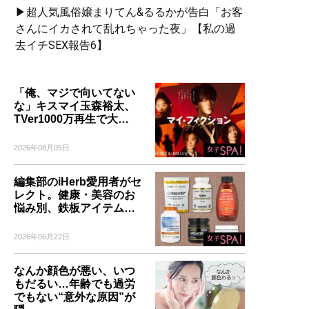
▶超人気風俗嬢まりてん&るるかが告白「お客
さんにイカされて乱れちゃった夜」【私の過
去イチSEX報告6】
「俺、マジで向いてない
な」キスマイ玉森裕太、
TVer1000万再生で大…
2026年08月05日
編集部のiHerb愛用者がセ
レクト。健康・美容のお
悩み別、鉄板アイテム…
2026年06月22日
なんか顔色が悪い、いつ
もだるい…年齢でも過労
でもない“意外な原因”が