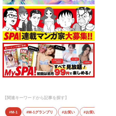
【関連キーワードから記事を探す】
M-1
M-1グランプリ
お笑い
お笑い芸人