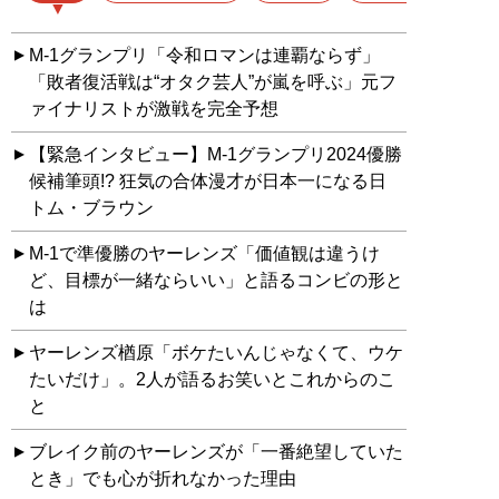
M-1グランプリ「令和ロマンは連覇ならず」
「敗者復活戦は“オタク芸人”が嵐を呼ぶ」元フ
ァイナリストが激戦を完全予想
【緊急インタビュー】M-1グランプリ2024優勝
候補筆頭!? 狂気の合体漫才が日本一になる日
トム・ブラウン
M-1で準優勝のヤーレンズ「価値観は違うけ
ど、目標が一緒ならいい」と語るコンビの形と
は
ヤーレンズ楢原「ボケたいんじゃなくて、ウケ
たいだけ」。2人が語るお笑いとこれからのこ
と
ブレイク前のヤーレンズが「一番絶望していた
とき」でも心が折れなかった理由