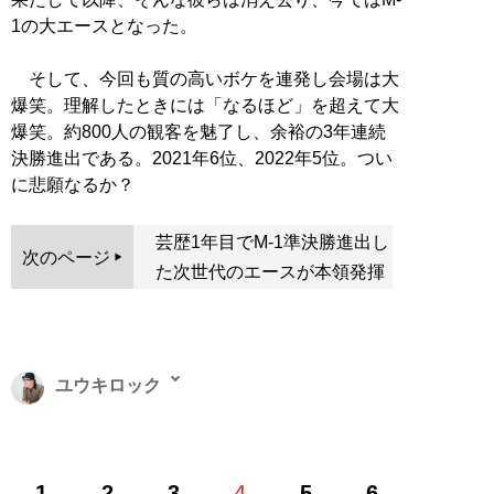
1の大エースとなった。
そして、今回も質の高いボケを連発し会場は大
爆笑。理解したときには「なるほど」を超えて大
爆笑。約800人の観客を魅了し、余裕の3年連続
決勝進出である。2021年6位、2022年5位。つい
に悲願なるか？
芸歴1年目でM-1準決勝進出し
次のページ
た次世代のエースが本領発揮
ユウキロック
1972年、大阪府生まれ。1992年、11期生としてNSC大
1
2
3
4
5
6