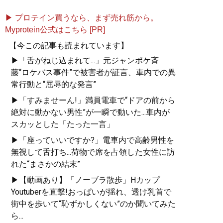
⇒試し読みも出来る！ ユウキロック著『芸人迷子』特設
▶ プロテイン買うなら、まず売れ筋から。
サイト(http://www.fusosha.co.jp/special/geininmaigo/)
Myprotein公式はこちら [PR]
【今この記事も読まれています】
記事一覧へ
▶「舌がねじ込まれて...」元ジャンポケ斉
藤“ロケバス事件”で被害者が証言、車内での異
常行動と“屈辱的な発言”
▶「すみませーん!」満員電車で“ドアの前から
絶対に動かない男性”が一瞬で動いた...車内が
スカッとした「たった一言」
▶「座っていいですか?」電車内で高齢男性を
無視して舌打ち...荷物で席を占領した女性に訪
れた“まさかの結末”
▶【動画あり】「ノーブラ散歩」Hカップ
Youtuberを直撃!おっぱいが揺れ、透け乳首で
街中を歩いて“恥ずかしくない”のか聞いてみた
ら...