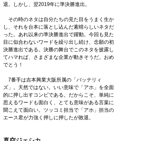
退。しかし、翌2019年に準決勝進出。
その時のネタは自分たちの見た目をうまく生か
し、それを台本に落とし込んだ素晴らしいネタだ
った。あれ以来の準決勝進出で躍動。今回も見た
目に似合わないワードを繰り出し続け、念願の初
決勝進出である。決勝の舞台でこのネタを披露し
てハマれば、さまざまな企業が動きそうだ。おめ
でとう！
7番手は吉本興業大阪所属の「バッテリィ
ズ」。天然ではない。いい意味で「アホ」を全面
的に押し出すコンビである。だからこそ、単純に
思えるワードも面白く、とても意味がある言葉に
聞こえて面白い。ツッコミ担当で「アホ」担当の
エース君が力強く押しに押したが敗退。
真空ジェシカ