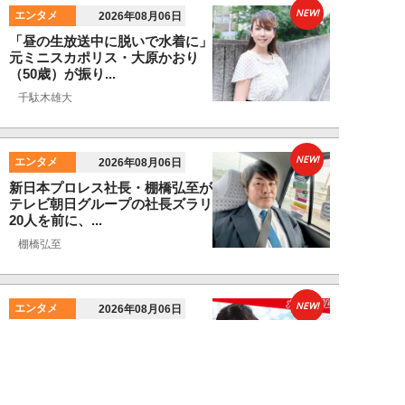
NEW!
エンタメ
2026年08月06日
「昼の生放送中に脱いで水着に」
元ミニスカポリス・大原かおり
（50歳）が振り...
千駄木雄大
NEW!
エンタメ
2026年08月06日
新日本プロレス社長・棚橋弘至が
テレビ朝日グループの社長ズラリ
20人を前に、...
棚橋弘至
NEW!
エンタメ
2026年08月06日
小島瑠那、プールに浮かぶ真ん丸
ヒップに注目！グラビアメイキン
グMySPA!...