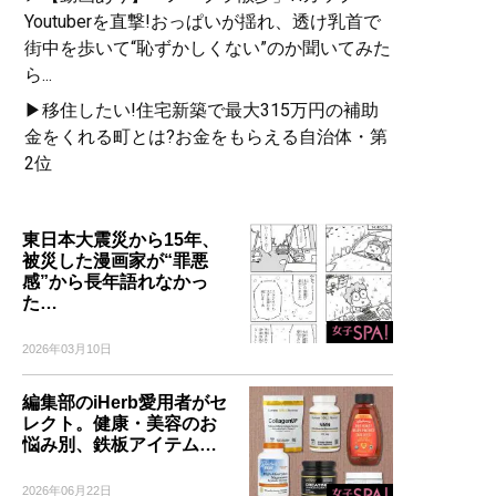
Youtuberを直撃!おっぱいが揺れ、透け乳首で
街中を歩いて“恥ずかしくない”のか聞いてみた
ら...
▶移住したい!住宅新築で最大315万円の補助
金をくれる町とは?お金をもらえる自治体・第
2位
東日本大震災から15年、
被災した漫画家が“罪悪
感”から長年語れなかっ
た…
2026年03月10日
編集部のiHerb愛用者がセ
レクト。健康・美容のお
悩み別、鉄板アイテム…
2026年06月22日