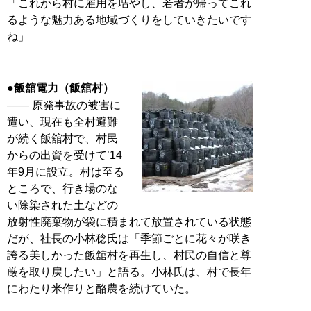
「これから村に雇用を増やし、若者が帰ってこれ
るような魅力ある地域づくりをしていきたいです
ね」
●飯舘電力（飯舘村）
―― 原発事故の被害に
遭い、現在も全村避難
が続く飯舘村で、村民
からの出資を受けて’14
年9月に設立。村は至る
ところで、行き場のな
い除染された土などの
放射性廃棄物が袋に積まれて放置されている状態
だが、社長の小林稔氏は「季節ごとに花々が咲き
誇る美しかった飯舘村を再生し、村民の自信と尊
厳を取り戻したい」と語る。小林氏は、村で長年
にわたり米作りと酪農を続けていた。