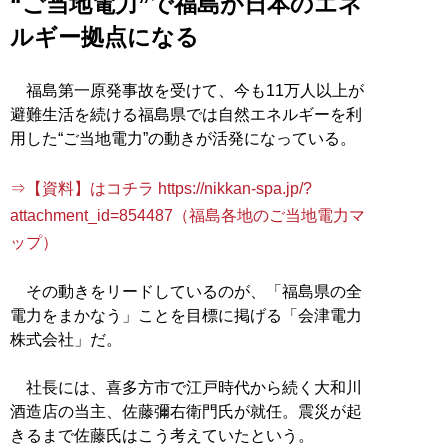
“ご当地電力”で福島が日本のエネ
ルギー拠点になる
福島第一原発事故を受けて、今も11万人以上が
避難生活を続ける福島県では自然エネルギーを利
用した“ご当地電力”の動きが活発になっている。
⇒【資料】はコチラ https://nikkan-spa.jp/?
attachment_id=854487（福島各地のご当地電力マ
ップ）
その動きをリードしているのが、「福島県の全
電力をまかなう」ことを目標に掲げる「会津電力
株式会社」だ。
社長には、喜多方市で江戸時代から続く大和川
酒造店の当主、佐藤彌右衛門氏が就任。震災が起
きるまで佐藤氏はこう考えていたという。