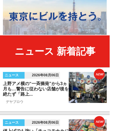
ニュース 新着記事
NEW!
ニュース
2026年08月06日
上野アメ横の“一斉摘発”から3ヵ
月も…警告に従わない店舗が後を
絶たず「路上...
デヤブロウ
NEW!
ニュース
2026年08月06日
値上げでも強い「チョコモナカジ