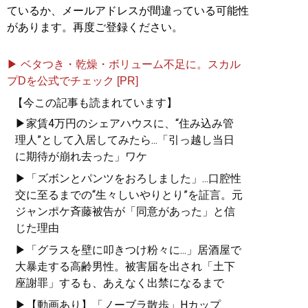
ているか、メールアドレスが間違っている可能性
があります。再度ご登録ください。
▶ ベタつき・乾燥・ボリューム不足に。スカル
プDを公式でチェック [PR]
【今この記事も読まれています】
▶家賃4万円のシェアハウスに、“住み込み管
理人”として入居してみたら...「引っ越し当日
に期待が崩れ去った」ワケ
▶「ズボンとパンツをおろしました」...口腔性
交に至るまでの“生々しいやりとり”を証言。元
ジャンポケ斉藤被告が「同意があった」と信
じた理由
▶「グラスを壁に叩きつけ粉々に...」居酒屋で
大暴走する高齢男性。被害届を出され「土下
座謝罪」するも、あえなく出禁になるまで
▶【動画あり】「ノーブラ散歩」Hカップ