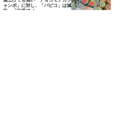
ャンボ」に対し、「パピコ」は減
収…「定番アイ...
不破聡
NEW!
ニュース
2026年08月05日
なぜワイドショーは「酷暑」を連
呼する？ 山口真由が明かす、テ
レビが天気ネタ...
山口真由
NEW!
ニュース
2026年08月05日
やまゆり園事件から10年。乙武
洋匡が問う「私たちの心にも“植
松聖”が棲んで...
乙武洋匡