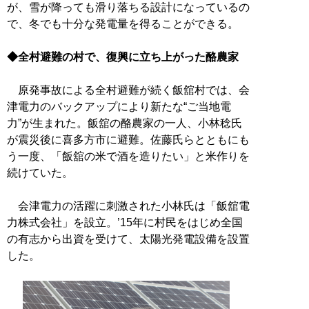
が、雪が降っても滑り落ちる設計になっているの
で、冬でも十分な発電量を得ることができる。
◆全村避難の村で、復興に立ち上がった酪農家
原発事故による全村避難が続く飯舘村では、会
津電力のバックアップにより新たな“ご当地電
力”が生まれた。飯舘の酪農家の一人、小林稔氏
が震災後に喜多方市に避難。佐藤氏らとともにも
う一度、「飯舘の米で酒を造りたい」と米作りを
続けていた。
会津電力の活躍に刺激された小林氏は「飯舘電
力株式会社」を設立。’15年に村民をはじめ全国
の有志から出資を受けて、太陽光発電設備を設置
した。