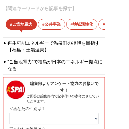
【関連キーワードから記事を探す】
ご当地電力
公共事業
地域活性化
地方
再生可能エネルギーで温泉町の復興を目指す
【福島・土湯温泉】
“ご当地電力”で福島が日本のエネルギー拠点に
なる