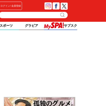
ログイン
会員登録
スポーツ
グラビア
サブスク