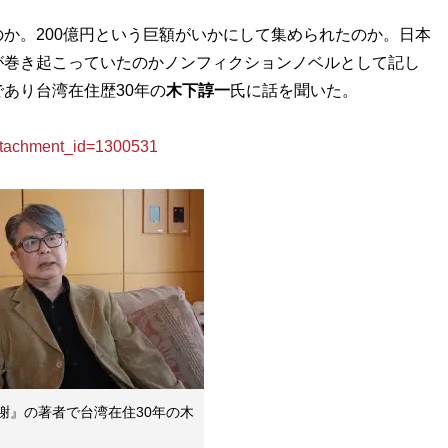
か。200億円という巨額がいかにして集められたのか。日本
が巻き起こっていたのかノンフィクションノベルとして記し
あり台湾在住歴30年の
木下諄一
氏に話を聞いた。
achment_id=1300531
謝』の著者で台湾在住30年の木