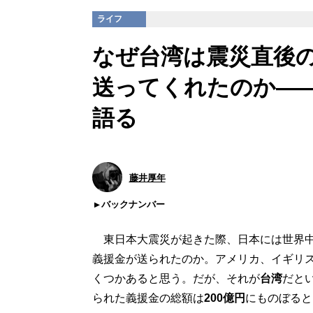
ライフ
なぜ台湾は震災直後の
送ってくれたのか――
語る
藤井厚年
バックナンバー
東日本大震災が起きた際、日本には世界
義援金が送られたのか。アメリカ、イギリ
くつかあると思う。だが、それが
台湾
だと
られた義援金の総額は
200億円
にものぼると