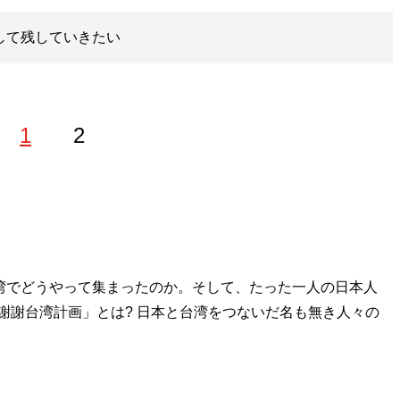
として残していきたい
1
2
系ファッション雑誌『men’s egg』編集部員に。その後は
・Webメディアの現場を踏み、現在は紙・Webを問わな
カルチャーから社会問題、芸能人などのエンタメ系まで幅広く
台湾でどうやって集まったのか。そして、たった一人の日本人
謝謝台湾計画」とは? 日本と台湾をつないだ名も無き人々の
＠FujiiAtsutoshi