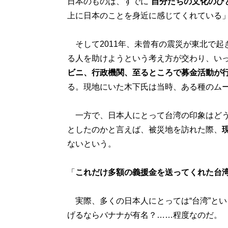
日本のものは、すでに“
自分たちの文化のひ
上に日本のことを身近に感じてくれている
そして2011年、未曾有の震災が東北で起
る人を助けようという考え方が交わり、い
ビニ、行政機関、至るところで募金活動が行
る。現地にいた木下氏は当時、ある種のム
一方で、日本人にとって台湾の印象はどう
としたのかと言えば、被災地を訪れた際、
ないという。
「
これだけ多額の義援金を送ってくれた台
実際、多くの日本人にとっては“台湾”と
げるならバナナが有名？……程度なのだ。