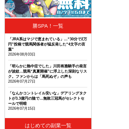
勝SPA！一覧
「JRA系はマジで恵まれている」…“30分で2万
円”投稿で競馬関係者が猛反発した“4文字の言
葉”
2026年08月03日
「明らかに熱中症でした」川田将雅騎手の発言
が波紋…競馬“真夏開催”に浮上した深刻なリス
ク。ファンからは「馬死ぬぞ」の声も
2026年07月27日
「なんかコントレイル安いな」デアリングタク
トが3.3億円の陰で…無敗三冠馬がセレクトセ
ールで明暗
2026年07月15日
はじめての副業一覧