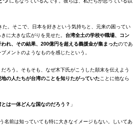
とつ
”にもなっているんです。彼らは、私たちが思っている以
」
きた。そこで、日本を好きという気持ちと、元来の困ってい
っきに大きな広がりを見せた。
台湾全土の学校や職場、コン
われ、その結果、200億円を超える義援金が集まった
のであ
ーブメントのようなものを感じたという。
だろう。そもそも、なぜ木下氏がこうした顛末を伝えよう
現地の人たちが台湾のことを知りたがっていた
ことに他なら
湾とは一体どんな国なのだろう？
」
いう名前は知っていても特に大きなイメージもない。しいてあ