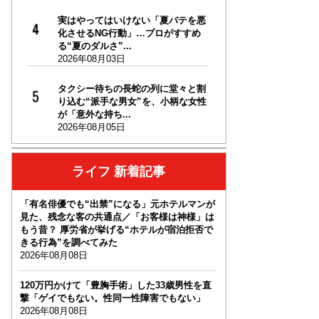
実はやってはいけない「夏バテを悪
化させるNG行動」…プロがすすめ
る“夏のダルさ”...
2026年08月03日
タクシー待ちの長蛇の列に堂々と割
り込む“派手な男女”を、小柄な女性
が「意外な持ち...
2026年08月05日
ライフ 新着記事
「有名俳優でも“出禁”になる」元ホテルマンが
見た、残念な客の共通点／「お客様は神様」は
もう昔？ 厚労省が挙げる“ホテルが宿泊拒否で
きる行為”を調べてみた
2026年08月08日
120万円かけて「豊胸手術」した33歳男性を直
撃「ゲイでもない。性同一性障害でもない」
2026年08月08日