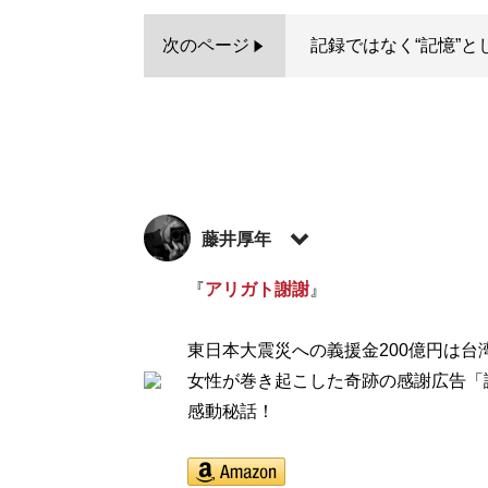
次のページ
記録ではなく“記憶”
藤井厚年
明治大学商学部卒業後、金融機関を経て、渋谷
『
アリガト謝謝
』
フリーランスで様々な雑誌・書籍・ムック本
い“二刀流”の編集記者として活動中。若者
東日本大震災への義援金200億円は
取材する。趣味はカメラ。X（旧Twitter）：
女性が巻き起こした奇跡の感謝広告「
感動秘話！
記事一覧へ