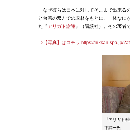
なぜ彼らは日本に対してそこまで出来るの
と台湾の双方での取材をもとに、一体なに
た『
アリガト謝謝
』（講談社）。その著者で
⇒【写真】はコチラ https://nikkan-spa.jp/?att
『アリガト謝
下諄一氏