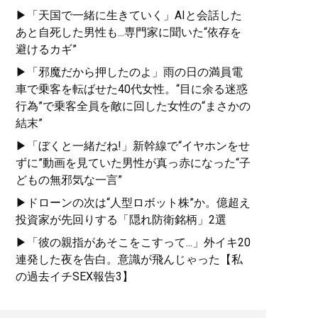
▶「天国で一緒に生きていく」AIと会話した
あと自死した男性も...専門家に聞いた“依存を
避けるカギ”
▶「邪魔だから押したのよ」雨の日の満員電
車で乗客を転ばせた40代女性。“目に余る迷惑
行為”で乗客全員を敵に回した女性の“まさかの
結末”
▶「ぼくと一緒だね!」新幹線で“イヤホンをせ
ずに”動画を見ていた男性が真っ赤になった“子
どもの無邪気な一言”
▶ドローンの次は“人型ロボット株”か。億超え
投資家が先回りする「隠れ防衛銘柄」2選
▶「彼の親指があそこをこすって...」外イキ20
連発した夜を告白。意識が飛んじゃった【私
の過去イチSEX報告3】