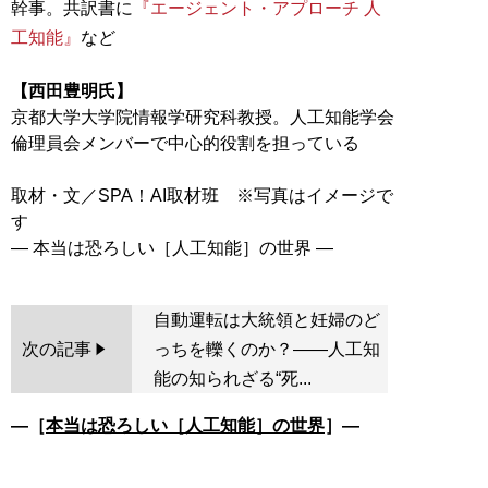
幹事。共訳書に
『エージェント・アプローチ 人
工知能』
など
【西田豊明氏】
京都大学大学院情報学研究科教授。人工知能学会
倫理員会メンバーで中心的役割を担っている
取材・文／SPA！AI取材班 ※写真はイメージで
す
自動運転は大統領と妊婦のど
次の記事
っちを轢くのか？――人工知
能の知られざる“死...
―［
本当は恐ろしい［人工知能］の世界
］―