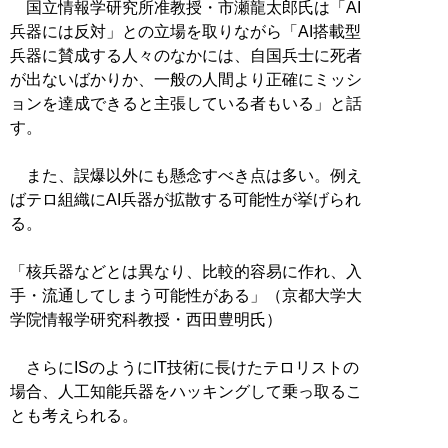
国立情報学研究所准教授・市瀬龍太郎氏は「AI
兵器には反対」との立場を取りながら「AI搭載型
兵器に賛成する人々のなかには、自国兵士に死者
が出ないばかりか、一般の人間より正確にミッシ
ョンを達成できると主張している者もいる」と話
す。
また、誤爆以外にも懸念すべき点は多い。例え
ばテロ組織にAI兵器が拡散する可能性が挙げられ
る。
「核兵器などとは異なり、比較的容易に作れ、入
手・流通してしまう可能性がある」（京都大学大
学院情報学研究科教授・西田豊明氏）
さらにISのようにIT技術に長けたテロリストの
場合、人工知能兵器をハッキングして乗っ取るこ
とも考えられる。