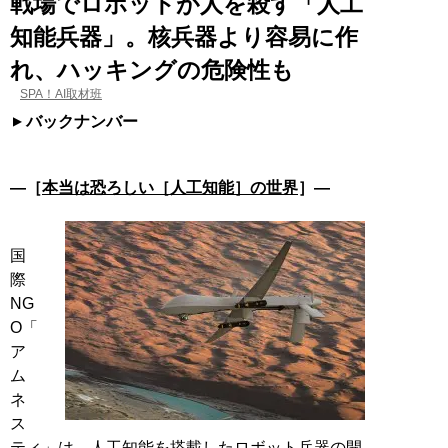
戦場でロボットが人を殺す「人工
知能兵器」。核兵器より容易に作
れ、ハッキングの危険性も
SPA！AI取材班
バックナンバー
―［
本当は恐ろしい［人工知能］の世界
］―
国
際
NG
O「
ア
ム
ネ
ス
ティ」は、人工知能を搭載したロボット兵器の開