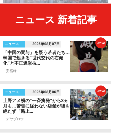
ニュース 新着記事
NEW!
ニュース
2026年08月07日
「中国の関与」を疑う若者たち…
韓国で起きる“世代交代の右傾
化”と不正選挙抗...
安宿緑
NEW!
ニュース
2026年08月06日
上野アメ横の“一斉摘発”から3ヵ
月も…警告に従わない店舗が後を
絶たず「路上...
デヤブロウ