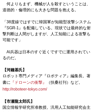
何よりもまず、機械が人を殺すということは、
道徳的・倫理的にも大きな問題を抱える。
「38度線ではすでに韓国軍が知能型攻撃システム
『SGR-1』を配備している。現状では最終的な射
撃判断は人間がしますが、人工知能による攻撃も
可能です」
AI兵器は日本のすぐ近くですでに運用されてい
るのだ。
【河鐘基氏】
ロボット専門メディア『ロボティア』編集長。著
書に
『ドローンの衝撃』
（扶桑社刊）など。
http://roboteer-tokyo.com/
【市瀬龍太郎氏】
国立情報学研究所准教授。汎用人工知能研究会主