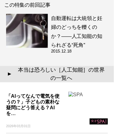
この特集の前回記事
自動運転は大統領と妊
婦のどっちを轢くの
か？――人工知能の知
られざる“死角”
2015.12.18
本当は恐ろしい［人工知能］の世界
▲
の一覧へ
「AIってなんで電気を使
うの？」子どもの素朴な
疑問にどう答える？AI
を…
2026年03月01日