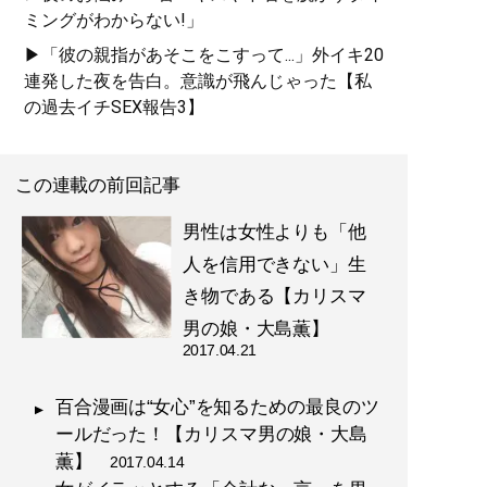
ミングがわからない!」
▶「彼の親指があそこをこすって...」外イキ20
連発した夜を告白。意識が飛んじゃった【私
の過去イチSEX報告3】
この連載の前回記事
男性は女性よりも「他
人を信用できない」生
き物である【カリスマ
男の娘・大島薫】
2017.04.21
百合漫画は“女心”を知るための最良のツ
ールだった！【カリスマ男の娘・大島
薫】
2017.04.14