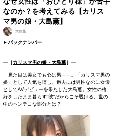
なぜ女性は「おひとり様」が苦手
なのか？を考えてみる【カリス
マ男の娘・大島薫】
大島薫
バックナンバー
―［
カリスマ男の娘・大島薫
］―
見た目は美女でも心は男――。「カリスマ男の
娘」として人気を博し、過去には男性なのに女優
としてAVデビューを果たした大島薫。女性の格
好をしたまま暮らす“彼”だからこそ覗ける、世の
中のヘンテコな部分とは？