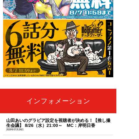
インフォメーション
山田あいのグラビア設定を視聴者が決める！【推し撮
生会議】 8/26（水）21:00～ MC：岸明日香
2026年07月29日