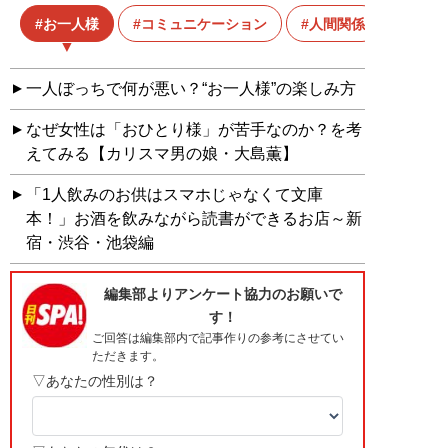
お一人様
コミュニケーション
人間関係
一人ぼっちで何が悪い？“お一人様”の楽しみ方
なぜ女性は「おひとり様」が苦手なのか？を考
えてみる【カリスマ男の娘・大島薫】
「1人飲みのお供はスマホじゃなくて文庫
本！」お酒を飲みながら読書ができるお店～新
宿・渋谷・池袋編