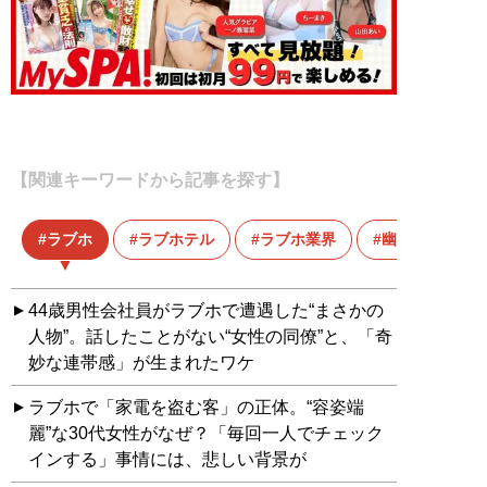
【関連キーワードから記事を探す】
ラブホ
ラブホテル
ラブホ業界
幽霊
44歳男性会社員がラブホで遭遇した“まさかの
人物”。話したことがない“女性の同僚”と、「奇
妙な連帯感」が生まれたワケ
ラブホで「家電を盗む客」の正体。“容姿端
麗”な30代女性がなぜ？「毎回一人でチェック
インする」事情には、悲しい背景が