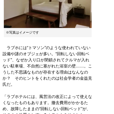
※写真はイメージです
ラブホには“トマソン”のような使われていない
設備や謎のオブジェが多い。“回転しない回転ベ
ッド”、なぜか入り口が閉鎖されてクルマが入れ
ない駐車場、不自然に塞がれた浴室の壁……。こ
うした不思議なものが存在する理由はなんなの
か？ そのヒントをくれたのは社会学者の金益見
氏だ。
「ラブホテルには、風営法の改正によって使えな
くなったものもあります。撤去費用がかかるた
め、故障したままの“回転しない回転ベッド”が、