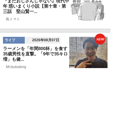
『まだおじさんじゃない』現代中
年 惑いまくり小説【第十章・第
三話 堅山賢一...
鳥トマト
NEW!
ライフ
2026年08月07日
ラーメンを「年間800杯」を食す
35歳男性を直撃。「9年で35キロ
増」も健...
Mr.tsubaking
NEW!
ライフ
2026年08月07日
「邪魔なんだよ！」新幹線で座席
を蹴ってくる後ろの男性…恐怖に
震えた女性客を...
chimi86