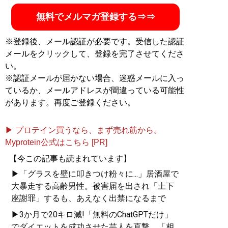
無料でメルマガ登録する⇒⇒
※登録後、メール認証が必要です。受信した認証
メールをクリックして、登録を完了させてくださ
い。
※認証メールが届かない場合、迷惑メールに入っ
ているか、メールアドレスが間違っている可能性
があります。再度ご登録ください。
▶ プロテイン買うなら、まず売れ筋から。
Myprotein公式はこちら [PR]
【今この記事も読まれています】
▶「グラスを壁に叩きつけ粉々に...」居酒屋で
大暴走する高齢男性。被害届を出され「土下
座謝罪」するも、あえなく出禁になるまで
▶3か月で20キロ減!「無料のChatGPTだけ」
でダイエットを成功させた芸人を直撃。「相