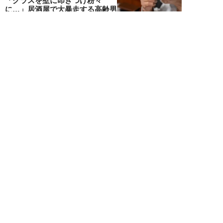
「グラスを壁に叩きつけ粉々
に…」居酒屋で大暴走する高齢男
性。被害届を出され...
高橋マナブ
NEW!
ライフ
2026年08月06日
老いていくのがすごく嫌な49歳
男性。孤独な老後を恐れる相談
に、佐藤優が贈る...
佐藤優
NEW!
ライフ
2026年08月05日
タクシー待ちの長蛇の列に堂々と
割り込む“派手な男女”を、小柄
な女性が「意外...
和泉太郎