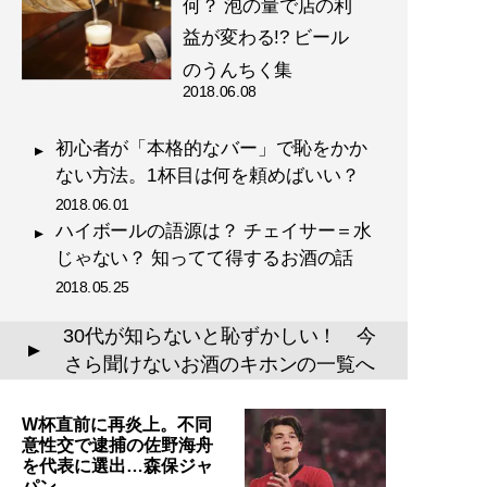
何？ 泡の量で店の利
益が変わる!? ビール
のうんちく集
2018.06.08
初心者が「本格的なバー」で恥をかか
ない方法。1杯目は何を頼めばいい？
2018.06.01
ハイボールの語源は？ チェイサー＝水
じゃない？ 知ってて得するお酒の話
2018.05.25
30代が知らないと恥ずかしい！ 今
▲
さら聞けないお酒のキホンの一覧へ
W杯直前に再炎上。不同
意性交で逮捕の佐野海舟
を代表に選出…森保ジャ
パン…