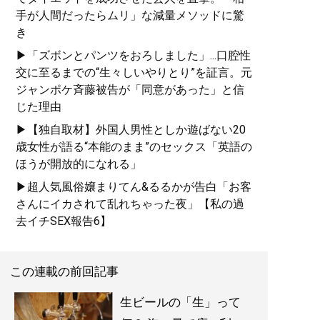
手が人間だったらムリ」な減量メソッドに驚
き
▶「ズボンとパンツをおろしました」...口腔性
交に至るまでの“生々しいやりとり”を証言。元
ジャンポケ斉藤被告が「同意があった」と信
じた理由
▶【独自取材】外国人男性としか遊ばない20
歳女性が語る“本能のまま”のセックス「英語の
ほうが開放的になれる」
▶超人気風俗嬢まりてん&るるかが告白「お客
さんにイカされて乱れちゃった夜」【私の過
去イチSEX報告6】
この連載の前回記事
生ビールの「生」って