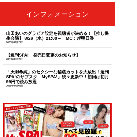
インフォメーション
山田あいのグラビア設定を視聴者が決める！【推し撮
生会議】 8/26（水）21:00～ MC：岸明日香
2026年07月29日
【週刊SPA! 発売日変更のお知らせ】
2026年07月28日
「天羽希純」のセクシーな秘蔵カットを大放出！週刊
SPA!のサブスク「MySPA!」続々更新中！初回は初月
99円で読み放題
2026年07月03日