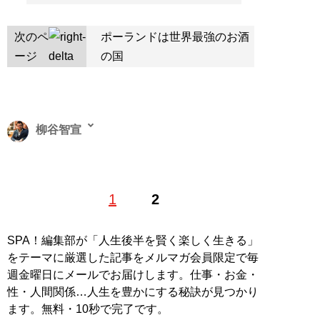
次のペ
ポーランドは世界最強のお酒
ージ
の国
柳谷智宣
お酒を毎晩飲むため、20年前にIT・ビジネスライターと
1
2
してデビュー。酒好きが高じて、2011年に
原価BAR
をオ
ープン。2021年3月には、原価BAR三田本店をオープン
した。新型コロナウイルス影響を補填すべく、
原価BAR
SPA！編集部が「人生後半を賢く楽しく生きる」
オンライン「リカーライブラリー」
をスタート。
をテーマに厳選した記事をメルマガ会員限定で毎
YouTubeチャンネル
も開設し生き残りに挑んでいる
週金曜日にメールでお届けします。仕事・お金・
性・人間関係…人生を豊かにする秘訣が見つかり
記事一覧へ
ます。無料・10秒で完了です。