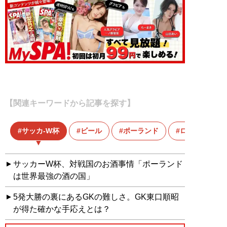
【関連キーワードから記事を探す】
サッカ-W杯
ビール
ポーランド
ロシアワール
サッカーW杯、対戦国のお酒事情「ポーランド
は世界最強の酒の国」
5発大勝の裏にあるGKの難しさ。GK東口順昭
が得た確かな手応えとは？