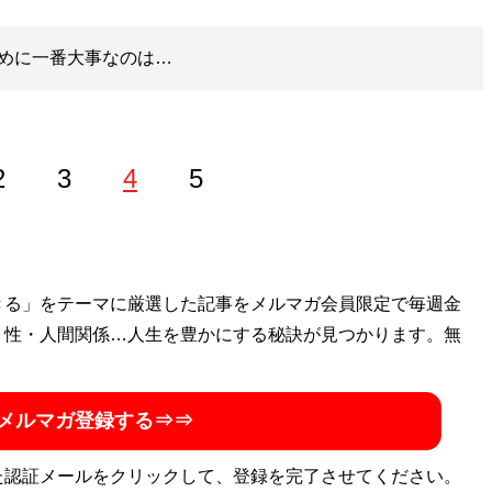
めに一番大事なのは…
2
3
4
5
ゴン桜財団」評議員。 1997年生まれ。世帯年収300万円台
きる」をテーマに厳選した記事をメルマガ会員限定で毎週金
を編み出し、一浪の末東大合格を果たす。著書に最小コスト
・性・人間関係…人生を豊かにする秘訣が見つかります。無
式節約勉強法
』、膨大な範囲と量の受験勉強をする中で気が
い方」を解説した『
東大式時間術
』など。
株式会社カルペ・
メルマガ登録する⇒⇒
ネスタイルの勉強法」などを伝える。MENSA会員。（Xア
た認証メールをクリックして、登録を完了させてください。