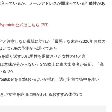
に入っているか、メールアドレスが間違っている可能性があ
法
』
otein公式はこちら [PR]
最短ルート、最小コストの具体的な方法が満載
”と注意しない母親に訪れた「最悪」な末路/2026年お盆の
はいつ?JRの予測から調べてみた
為を繰り返す50代男性を退散させた女性のひと言
は意味が分からない」SNS炎上に東大出身者が反応。「高
いるワケ
utuberを直撃!おっぱいが揺れ、透け乳首で街中を歩い
く 最高の自宅勉強法
』
...?女性を絶頂に向かわせるおすすめ体位3つ
ら東大に合格した著者が明かす「最高の勉強法」