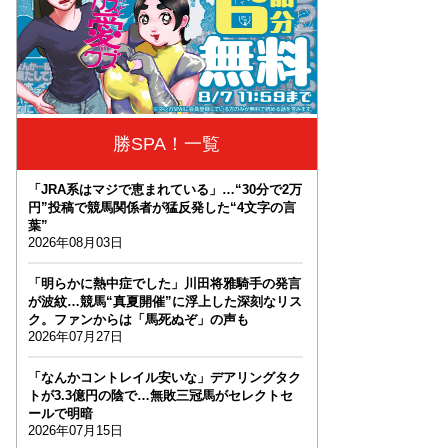
勝SPA！一覧
「JRA系はマジで恵まれている」…“30分で2万
円”投稿で競馬関係者が猛反発した“4文字の言
葉”
2026年08月03日
「明らかに熱中症でした」川田将雅騎手の発言
が波紋…競馬“真夏開催”に浮上した深刻なリス
ク。ファンからは「馬死ぬぞ」の声も
2026年07月27日
「なんかコントレイル安いな」デアリングタク
トが3.3億円の陰で…無敗三冠馬がセレクトセ
ールで明暗
2026年07月15日