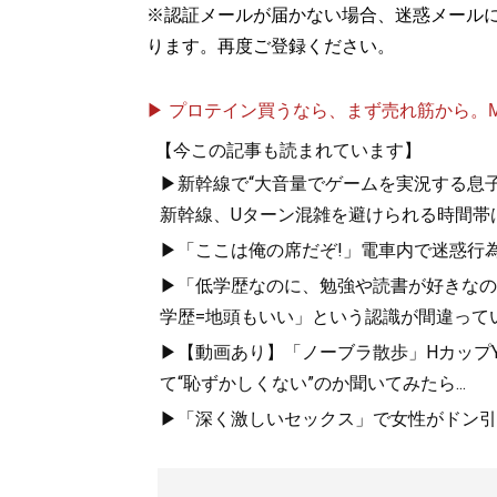
※認証メールが届かない場合、迷惑メール
ります。再度ご登録ください。
『
東大式節約勉強
▶ プロテイン買うなら、まず売れ筋から。Mypr
目標達成のための
【今この記事も読まれています】
▶新幹線で“大音量でゲームを実況する息子
新幹線、Uターン混雑を避けられる時間帯
▶「ここは俺の席だぞ!」電車内で迷惑行
▶「低学歴なのに、勉強や読書が好きなの
学歴=地頭もいい」という認識が間違って
▶【動画あり】「ノーブラ散歩」HカップYo
て“恥ずかしくない”のか聞いてみたら...
『
人生を切りひら
▶「深く激しいセックス」で女性がドン引き
週3バイトしなが