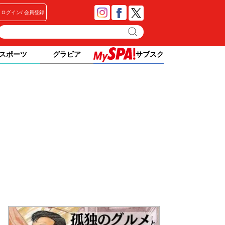
ログイン
会員登録
スポーツ
グラビア
サブスク