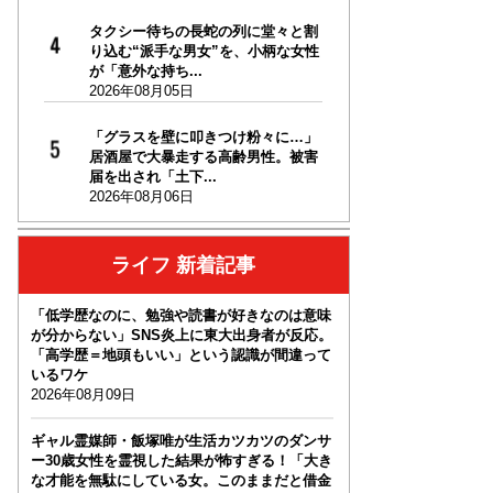
タクシー待ちの長蛇の列に堂々と割
り込む“派手な男女”を、小柄な女性
が「意外な持ち...
2026年08月05日
「グラスを壁に叩きつけ粉々に…」
居酒屋で大暴走する高齢男性。被害
届を出され「土下...
2026年08月06日
ライフ 新着記事
「低学歴なのに、勉強や読書が好きなのは意味
が分からない」SNS炎上に東大出身者が反応。
「高学歴＝地頭もいい」という認識が間違って
いるワケ
2026年08月09日
ギャル霊媒師・飯塚唯が生活カツカツのダンサ
ー30歳女性を霊視した結果が怖すぎる！「大き
な才能を無駄にしている女。このままだと借金