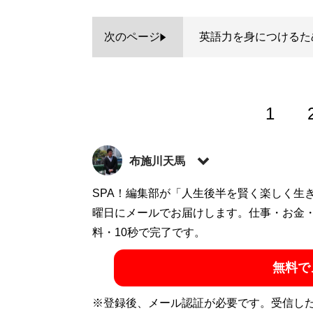
次のページ
英語力を身につけるた
1
布施川天馬
著述家、教育ライター。 一般財団法人「ドラ
SPA！編集部が「人生後半を賢く楽しく生
の家庭に生まれながらも、効率的な勉強法
曜日にメールでお届けします。仕事・お金
で結果を出すノウハウを体系化した『
料・10秒で完了です。
東大
ついた「コスパを極限まで高める時間の使
無料で
ディエム
にて、お金と時間をかけない「省エ
カウント:
@Temma_Fusegawa
）
※登録後、メール認証が必要です。受信し