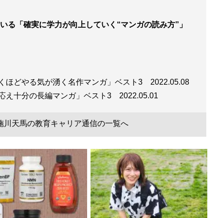
いる「確実に学力が向上していく“マンガの読み方”」
くほどやる気が湧く名作マンガ」ベスト3
2022.05.08
らで買えるか？
』
み応え十分の長編マンガ」ベスト3
2022.05.01
わかった教育投資の正解 (星海社 e-SHINSHO)
施川天馬の教育キャリア通信の一覧へ