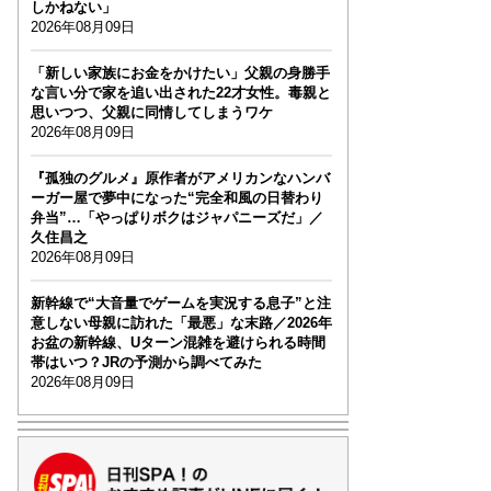
しかねない」
2026年08月09日
「新しい家族にお金をかけたい」父親の身勝手
な言い分で家を追い出された22才女性。毒親と
思いつつ、父親に同情してしまうワケ
2026年08月09日
『孤独のグルメ』原作者がアメリカンなハンバ
ーガー屋で夢中になった“完全和風の日替わり
弁当”…「やっぱりボクはジャパニーズだ」／
久住昌之
2026年08月09日
新幹線で“大音量でゲームを実況する息子”と注
意しない母親に訪れた「最悪」な末路／2026年
お盆の新幹線、Uターン混雑を避けられる時間
帯はいつ？JRの予測から調べてみた
2026年08月09日