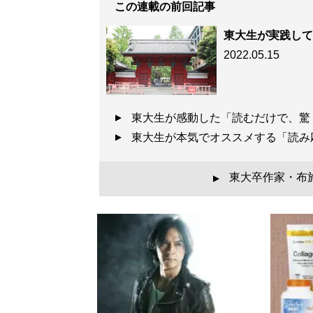
この連載の前回記事
東大生が実践して
2022.05.15
東大生が感動した「読むだけで、驚
『
東大合格はいく
東大生が本気でオススメする「読
東大生100人調査で
東大卒作家・布
▲
記事一覧へ