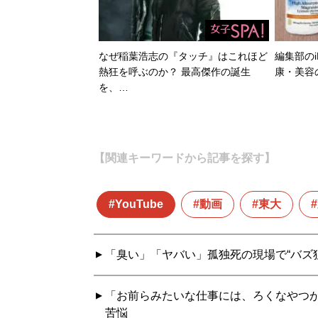
なぜ稲葉浩志の『タッチ』はこれほど
編集部のi
熱狂を呼ぶのか？ 最高傑作の誕生
康・美容
を、…
【関連キーワードから記事を探す】
YouTube
動画
東大
「臭い」「ヤバい」孤独死の現場で“バズ
「お前らみたいな仕事には、ろくなやつ
苦悩