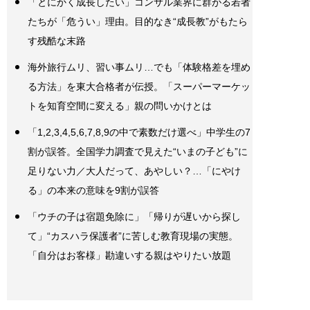
「とにかく成長したい」コンサル業界に群がる若者
たちが「危うい」理由。目的なき“成長教”がもたら
す残酷な末路
海外旅行ムリ、習い事ムリ…でも「体験格差を埋め
る方法」を東大合格者が伝授。「スーパーマーケッ
トを知育空間に変える」親の問いかけとは
「1,2,3,4,5,6,7,8,9の中で素数だけ選べ」中学生の7
割が誤答。全国学力調査で見えた“いまの子ども”に
足りない力／大人だって、あやしい？…「にやけ
る」の本来の意味を9割が誤答
「ウチの子は宿題免除に」「帰りが遅いから探し
て」“カスハラ保護者”に苦しむ教育現場の実態。
「自分はお客様」勘違いする親はやりたい放題