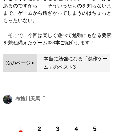
あるのですから！ そういったものを知らないま
まで、ゲームから遠ざかってしまうのはちょっと
もったいない。
そこで、今回は楽しく遊べて勉強にもなる要素
を兼ね備えたゲームを3本ご紹介します！
本当に勉強になる「傑作ゲー
次のページ
ム」のベスト3
布施川天馬
著述家、教育ライター。 一般財団法人「ドラゴン桜財
1
2
3
4
5
団」評議員。 1997年生まれ。世帯年収300万円台の家庭
に生まれながらも、効率的な勉強法を編み出し、一浪の