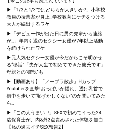
【今この記事も読まれています】
▶「1/2と1/3ではどちらが大きいか?」小学校
教員の授業案が炎上...学校教育にケチをつける
大人が続出するワケ
『
人生を切りひらく 最高
▶「デビュー作が出た日に男の先輩から連絡
の自宅勉強法
』
が...」年内引退のセクシー女優が7年以上活動
週3バイトしながら東大に
を続けられたワケ
合格した著者が明かす
▶元人気セクシー女優が今だからこそ明かせ
「最高の勉強法」
る“秘話”「夫が人生で初めてできた彼氏です」
母親との“確執”も
▶【動画あり】「ノーブラ散歩」Hカップ
Youtuberを直撃!おっぱいが揺れ、透け乳首で
街中を歩いて“恥ずかしくない”のか聞いてみた
ら...
『
東大合格はいくらで買
▶「この人うまい...!」SEXで初めてイった24
えるか？
』
歳保育士が、内&外2点責めされた体験を告白
【私の過去イチSEX報告2】
東大生100人調査でわかっ