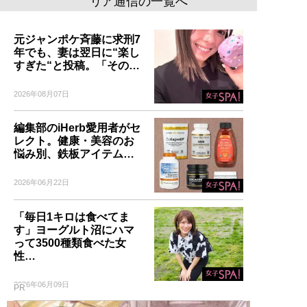
リア通信の一覧へ
元ジャンポケ斉藤に求刑7
年でも、妻は翌日に“楽し
すぎた“と投稿。「その…
2026年08月07日
編集部のiHerb愛用者がセ
レクト。健康・美容のお
悩み別、鉄板アイテム…
2026年06月22日
「毎日1キロは食べてま
す」ヨーグルト沼にハマ
って3500種類食べた女
性…
2026年06月09日
PR