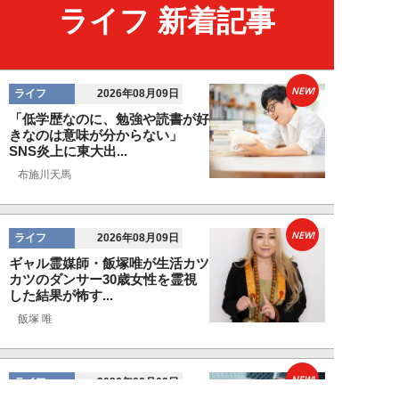
ライフ 新着記事
NEW!
ライフ
2026年08月09日
「低学歴なのに、勉強や読書が好
きなのは意味が分からない」
SNS炎上に東大出...
布施川天馬
NEW!
ライフ
2026年08月09日
ギャル霊媒師・飯塚唯が生活カツ
カツのダンサー30歳女性を霊視
した結果が怖す...
飯塚 唯
NEW!
ライフ
2026年08月09日