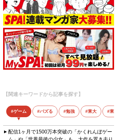
【関連キーワードから記事を探す】
ゲーム
バズる
勉強
東大
東大生
配信1ヶ月で1500万本突破の「かくれんぼゲー
ム」や「世界最後の少女」も。大作を置き去り