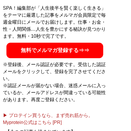
末東大合格を果たす。著書に最小コストで結果を出すノ
SPA！編集部が「人生後半を賢く楽しく生きる」
ウハウを体系化した『
東大式節約勉強法
』、膨大な範囲
をテーマに厳選した記事をメルマガ会員限定で毎
と量の受験勉強をする中で気がついた「コスパを極限ま
週金曜日にメールでお届けします。仕事・お金・
で高める時間の使い方」を解説した『
東大式時間術
』な
性・人間関係…人生を豊かにする秘訣が見つかり
ど。
株式会社カルペ・ディエム
にて、お金と時間をかけ
ます。無料・10秒で完了です。
ない「省エネスタイルの勉強法」などを伝える。
MENSA会員。（Xアカウント:
@Temma_Fusegawa
）
無料でメルマガ登録する⇒⇒
※登録後、メール認証が必要です。受信した認証
メールをクリックして、登録を完了させてくださ
『
東大式節約勉強法
』
い。
※認証メールが届かない場合、迷惑メールに入っ
目標達成のための最短ル
ているか、メールアドレスが間違っている可能性
ート、最小コストの具体
があります。再度ご登録ください。
的な方法が満載
▶ プロテイン買うなら、まず売れ筋から。
Myprotein公式はこちら [PR]