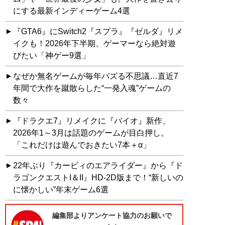
にする最新インディーゲーム4選
『GTA6』にSwitch2『スプラ』『ゼルダ』リメ
イクも！2026年下半期、ゲーマーなら絶対遊
びたい「神ゲー9選」
なぜか無名ゲームが毎年バズる不思議…直近7
年間で大作を蹴散らした“一発入魂”ゲームの
数々
『ドラクエ7』リメイクに『バイオ』新作、
2026年1～3月は話題のゲームが目白押し。
「これだけは遊んでおきたい7本＋α」
22年ぶり『カービィのエアライダー』から『ド
ラゴンクエストI＆II』HD-2D版まで！“新しいの
に懐かしい”年末ゲーム6選