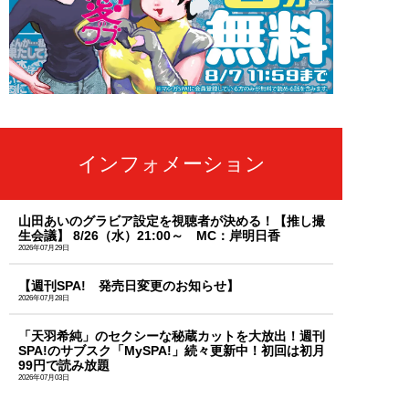
インフォメーション
山田あいのグラビア設定を視聴者が決める！【推し撮
生会議】 8/26（水）21:00～ MC：岸明日香
2026年07月29日
【週刊SPA! 発売日変更のお知らせ】
2026年07月28日
「天羽希純」のセクシーな秘蔵カットを大放出！週刊
SPA!のサブスク「MySPA!」続々更新中！初回は初月
99円で読み放題
2026年07月03日