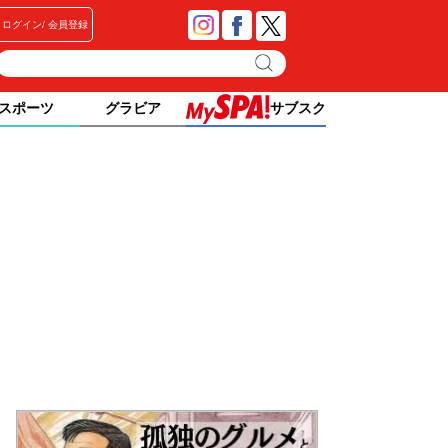
ログイン
会員登録
スポーツ
グラビア
サブスク