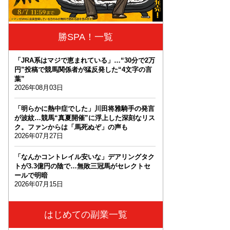
勝SPA！一覧
「JRA系はマジで恵まれている」…“30分で2万
円”投稿で競馬関係者が猛反発した“4文字の言
葉”
2026年08月03日
「明らかに熱中症でした」川田将雅騎手の発言
が波紋…競馬“真夏開催”に浮上した深刻なリス
ク。ファンからは「馬死ぬぞ」の声も
2026年07月27日
「なんかコントレイル安いな」デアリングタク
トが3.3億円の陰で…無敗三冠馬がセレクトセ
ールで明暗
2026年07月15日
はじめての副業一覧