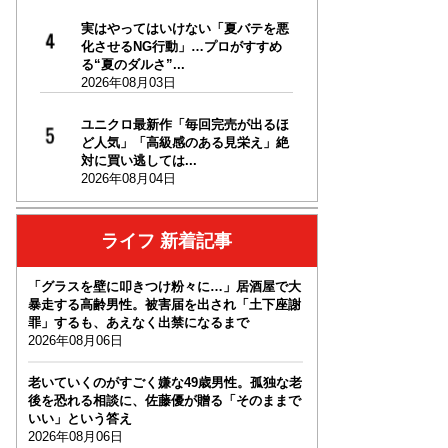
実はやってはいけない「夏バテを悪
化させるNG行動」…プロがすすめ
る“夏のダルさ”...
2026年08月03日
ユニクロ最新作「毎回完売が出るほ
ど人気」「高級感のある見栄え」絶
対に買い逃しては...
2026年08月04日
ライフ 新着記事
「グラスを壁に叩きつけ粉々に…」居酒屋で大
暴走する高齢男性。被害届を出され「土下座謝
罪」するも、あえなく出禁になるまで
2026年08月06日
老いていくのがすごく嫌な49歳男性。孤独な老
後を恐れる相談に、佐藤優が贈る「そのままで
いい」という答え
2026年08月06日