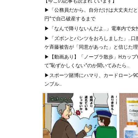
【今この記事も読まれています】
▶「公務員だから、自分だけは大丈夫だと...
円”で自己破産するまで
▶「なんで降りないんだよ...」電車内で女
▶「ズボンとパンツをおろしました」...
ケ斉藤被告が「同意があった」と信じた理
▶【動画あり】「ノーブラ散歩」HカップYo
て“恥ずかしくない”のか聞いてみたら...
▶スポーツ賭博にハマり、カードローン90
ンブル...