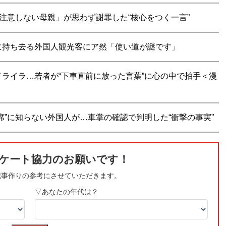
注意しない母親」が思わず謝罪した“核心をつく一言”
に持ち去る外国人観光客にア然「使い道が謎です」
ライラ…若者が“下車直前に放った言葉”に心の中で拍手＜漫
席”に知らない外国人が…車掌の確認で判明した“衝撃の事実”