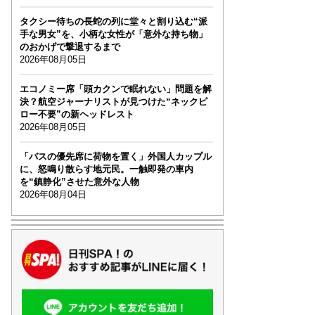
タクシー待ちの長蛇の列に堂々と割り込む“派
手な男女”を、小柄な女性が「意外な持ち物」
のおかげで撃退するまで
2026年08月05日
エコノミー席「頭カクンで眠れない」問題を解
決？航空ジャーナリストが見つけた“ネックピ
ロー不要”の新ヘッドレスト
2026年08月05日
「バスの優先席に荷物を置く」外国人カップル
に、怒鳴り散らす地元民。一触即発の車内
を“鎮静化”させた意外な人物
2026年08月04日