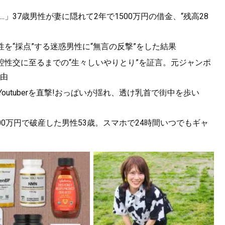
」37歳男性が妻に隠れて2年で1500万円の借金、“残高28
性を“採点”する迷惑男性に“無言の反撃”をした結果
口腔性交に至るまでの“生々しいやりとり”を証言。元ジャンポ
由
utuberを直撃!おっぱいが揺れ、透け乳首で街中を歩い
0万円で破産した男性53歳。スマホで24時間いつでもギャ