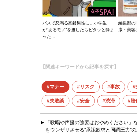
バスで怒鳴る高齢男性に…小学生
編集部のi
が“あるモノ”を渡したらピタッと静ま
康・美容
った…
【関連キーワードから記事を探す】
マナー
リスク
事故
失敗談
安全
渋滞
賠
「歌唱や声援の強要はおやめください」な
をウンザリさせる“承認欲求と同調圧力”の