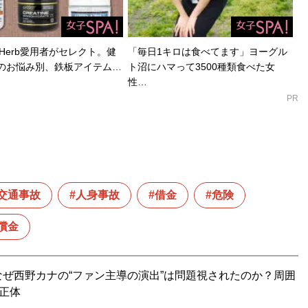
Herb愛用者がセレクト。健
「毎日1キロは食べてます」ヨーグル
のお悩み別、鉄板アイテム…
ト沼にハマって3500種類食べた女
性…
PR
交通事故
人身事故
借金
危険
償金
ぜ西野カナの“ファン主導の演出”は問題視されたのか？周囲
正体