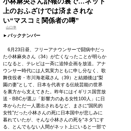
小林麻央さん訃報の裏で…ネット
上のおふざけでは済まされな
い“マスコミ関係者の噂”
山口準
バックナンバー
6月23日昼、フリーアナウンサーで闘病中だっ
た小林麻央さん（34）が亡くなったことが明らか
になると、テレビは一斉に追悼企画を放送。アナ
ウンサー時代には人気実力ともに申し分なく、歌
舞伎役者・市川海老蔵さん（39）と結婚後は“梨
園の妻”として、日本を代表する伝統芸能の世界
を裏方から支えてきた。昨年にはイギリス国営放
送・BBCが選ぶ「影響力のある女性100人」に日
本からただ一人選出されるなど、まさに“国民的
女性”だった小林さんの死に日本国中が悲しみに
暮れていたが、そんな小林さんの死を“ネタ”にす
る、とんでもない人間がネット上にいると一部で