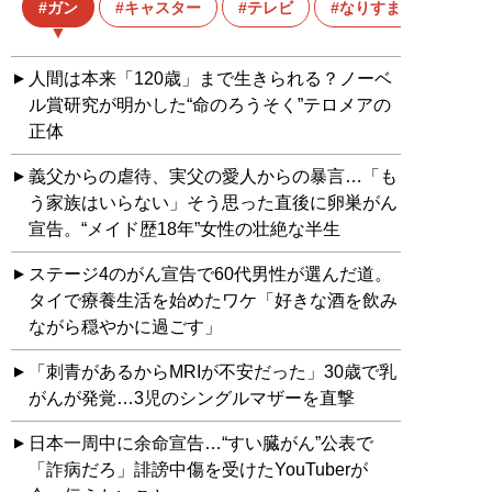
ガン
キャスター
テレビ
なりすまし
人間は本来「120歳」まで生きられる？ノーベ
ル賞研究が明かした“命のろうそく”テロメアの
正体
義父からの虐待、実父の愛人からの暴言…「も
う家族はいらない」そう思った直後に卵巣がん
宣告。“メイド歴18年”女性の壮絶な半生
ステージ4のがん宣告で60代男性が選んだ道。
タイで療養生活を始めたワケ「好きな酒を飲み
ながら穏やかに過ごす」
「刺青があるからMRIが不安だった」30歳で乳
がんが発覚…3児のシングルマザーを直撃
日本一周中に余命宣告…“すい臓がん”公表で
「詐病だろ」誹謗中傷を受けたYouTuberが