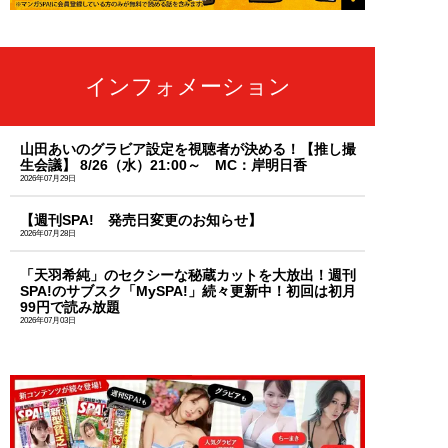
インフォメーション
山田あいのグラビア設定を視聴者が決める！【推し撮
生会議】 8/26（水）21:00～ MC：岸明日香
2026年07月29日
【週刊SPA! 発売日変更のお知らせ】
2026年07月28日
「天羽希純」のセクシーな秘蔵カットを大放出！週刊
SPA!のサブスク「MySPA!」続々更新中！初回は初月
99円で読み放題
2026年07月03日