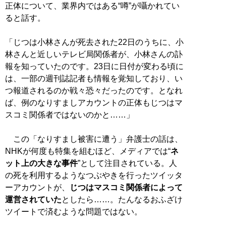
正体について、業界内ではある“噂”が囁かれてい
ると話す。
「じつは小林さんが死去された22日のうちに、小
林さんと近しいテレビ局関係者が、小林さんの訃
報を知っていたのです。23日に日付が変わる頃に
は、一部の週刊誌記者も情報を覚知しており、い
つ報道されるのか戦々恐々だったのです。となれ
ば、例のなりすましアカウントの正体もじつはマ
スコミ関係者ではないのかと……」
この「なりすまし被害に遭う」弁護士の話は、
NHKが何度も特集を組むほど、メディアでは“
ネ
ット上の大きな事件
”として注目されている。人
の死を利用するようなつぶやきを行ったツイッタ
ーアカウントが、
じつはマスコミ関係者によって
運営されていた
としたら……。たんなるおふざけ
ツイートで済むような問題ではない。