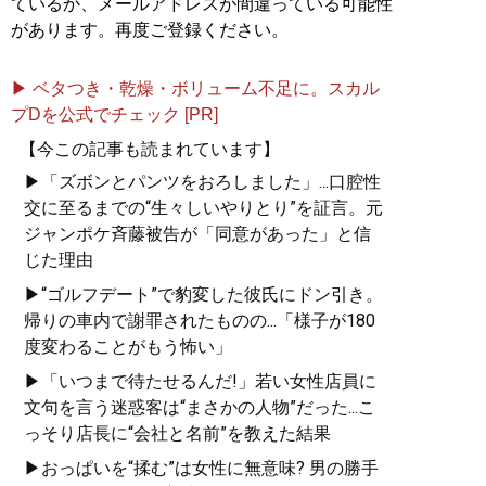
ているか、メールアドレスが間違っている可能性
があります。再度ご登録ください。
▶ ベタつき・乾燥・ボリューム不足に。スカル
プDを公式でチェック [PR]
【今この記事も読まれています】
▶「ズボンとパンツをおろしました」...口腔性
交に至るまでの“生々しいやりとり”を証言。元
ジャンポケ斉藤被告が「同意があった」と信
じた理由
▶“ゴルフデート”で豹変した彼氏にドン引き。
帰りの車内で謝罪されたものの...「様子が180
度変わることがもう怖い」
▶「いつまで待たせるんだ!」若い女性店員に
文句を言う迷惑客は“まさかの人物”だった...こ
っそり店長に“会社と名前”を教えた結果
▶おっぱいを“揉む”は女性に無意味? 男の勝手