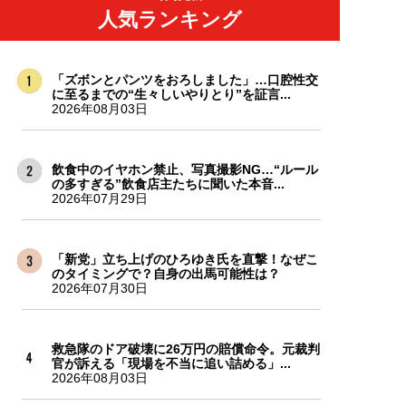
人気ランキング
「ズボンとパンツをおろしました」…口腔性交
に至るまでの“生々しいやりとり”を証言...
2026年08月03日
飲食中のイヤホン禁止、写真撮影NG…“ルール
の多すぎる”飲食店主たちに聞いた本音...
2026年07月29日
「新党」立ち上げのひろゆき氏を直撃！なぜこ
のタイミングで？自身の出馬可能性は？
2026年07月30日
救急隊のドア破壊に26万円の賠償命令。元裁判
官が訴える「現場を不当に追い詰める」...
2026年08月03日