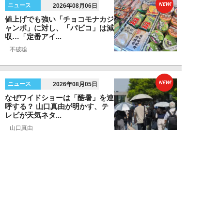
NEW!
ニュース
2026年08月06日
値上げでも強い「チョコモナカジ
ャンボ」に対し、「パピコ」は減
収…「定番アイ...
不破聡
NEW!
ニュース
2026年08月05日
なぜワイドショーは「酷暑」を連
呼する？ 山口真由が明かす、テ
レビが天気ネタ...
山口真由
NEW!
ニュース
2026年08月05日
やまゆり園事件から10年。乙武
洋匡が問う「私たちの心にも“植
松聖”が棲んで...
乙武洋匡