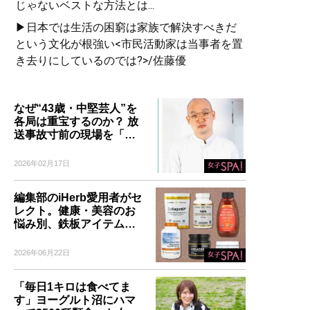
じゃないベストな方法とは...
▶日本では生活の困窮は家族で解決すべきだ
という文化が根強い<市民活動家は当事者を置
き去りにしているのでは?>/佐藤優
なぜ“43歳・中堅芸人”を
各局は重宝するのか？ 放
送事故寸前の現場を「…
2026年02月17日
編集部のiHerb愛用者がセ
レクト。健康・美容のお
悩み別、鉄板アイテム…
2026年06月22日
「毎日1キロは食べてま
す」ヨーグルト沼にハマ