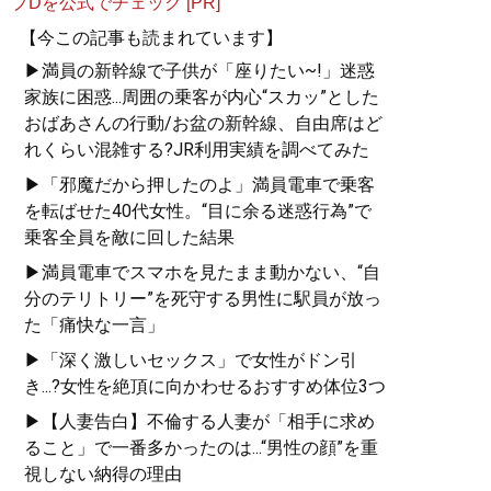
プDを公式でチェック [PR]
【今この記事も読まれています】
▶満員の新幹線で子供が「座りたい~!」迷惑
家族に困惑...周囲の乗客が内心“スカッ”とした
おばあさんの行動/お盆の新幹線、自由席はど
れくらい混雑する?JR利用実績を調べてみた
▶「邪魔だから押したのよ」満員電車で乗客
を転ばせた40代女性。“目に余る迷惑行為”で
乗客全員を敵に回した結果
▶満員電車でスマホを見たまま動かない、“自
分のテリトリー”を死守する男性に駅員が放っ
た「痛快な一言」
▶「深く激しいセックス」で女性がドン引
き...?女性を絶頂に向かわせるおすすめ体位3つ
▶【人妻告白】不倫する人妻が「相手に求め
ること」で一番多かったのは...“男性の顔”を重
視しない納得の理由