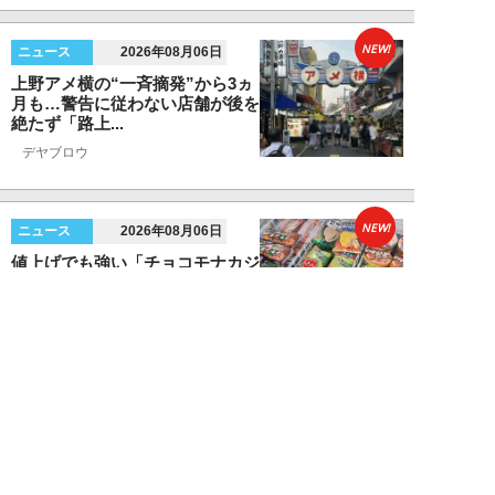
NEW!
ニュース
2026年08月06日
上野アメ横の“一斉摘発”から3ヵ
月も…警告に従わない店舗が後を
絶たず「路上...
デヤブロウ
NEW!
ニュース
2026年08月06日
値上げでも強い「チョコモナカジ
ャンボ」に対し、「パピコ」は減
収…「定番アイ...
不破聡
NEW!
ニュース
2026年08月05日
なぜワイドショーは「酷暑」を連
呼する？ 山口真由が明かす、テ
レビが天気ネタ...