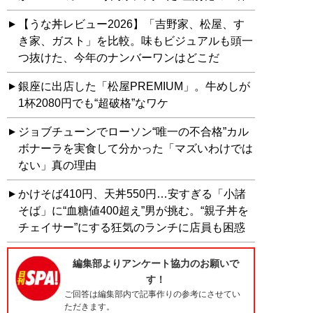
【うな丼レビュー2026】「吉野家、松屋、す
き家、ガスト」を比較。味もビジュアルも頭一
つ抜けた、今年のナンバーワンはどこだ
銀座に出店した「松屋PREMIUM」。牛めしが
1杯2080円でも“超破格”なワケ
ジョブチューンでローソン“唯一の不合格”カル
ボナーラを実食して分かった「マズいわけでは
ない」真の理由
かけそば410円、天丼550円…安すぎる「小諸
そば」に“血糖値400超え”男が挑む。“親子丼を
チェイサー”にする狂気のランチに店員も困惑