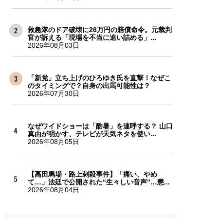
救急隊のドア破壊に26万円の賠償命令。元裁判
官が訴える「現場を不当に追い詰める」...
2026年08月03日
「新党」立ち上げのひろゆき氏を直撃！なぜこ
のタイミングで？自身の出馬可能性は？
2026年07月30日
なぜワイドショーは「酷暑」を連呼する？ 山口
真由が明かす、テレビが天気ネタを使い...
2026年08月05日
【高田馬場・路上刺殺事件】「痛い、やめ
て…」法廷で公開された“生々しい音声”…懲...
2026年08月04日