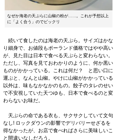
なぜか海老の天ぷらに山椒の粉が……。これが予想以上
に「よく合う」のでビックリ
続いて食したのは海老の天ぷら。サイズはかな
り細身で、お値段もポーランド価格ではやや高い
が、見た目は日本で食べる天ぷらと変わらない。
ただし、写真を見ておわかりのように、何か黒い
ものがかかっている。これは何だ？ と思い口に
運ぶと、なんと山椒。やけに山椒がかかっている
以外は、味もなかなかのもの。餃子のタレのせい
で不安視していた天つゆも、日本で食べるのと変
わらないお味だ。
天ぷらの命である衣も、サクサクしていて文句
なし! ロックダウンの影響でデリバリーせざるを
得なかったが、お店で食べればさらに美味しいこ
と間違いなしだろう。