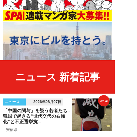
ニュース 新着記事
NEW!
ニュース
2026年08月07日
「中国の関与」を疑う若者たち…
韓国で起きる“世代交代の右傾
化”と不正選挙抗...
安宿緑