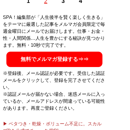
1
2
3
4
つ。日本語、英語、ポーランド語のトライリンガルで西
武ライオンズファン
SPA！編集部が「人生後半を賢く楽しく生きる」
記事一覧へ
をテーマに厳選した記事をメルマガ会員限定で毎
週金曜日にメールでお届けします。仕事・お金・
性・人間関係…人生を豊かにする秘訣が見つかり
ます。無料・10秒で完了です。
無料でメルマガ登録する⇒⇒
※登録後、メール認証が必要です。受信した認証
メールをクリックして、登録を完了させてくださ
い。
※認証メールが届かない場合、迷惑メールに入っ
ているか、メールアドレスが間違っている可能性
があります。再度ご登録ください。
▶ ベタつき・乾燥・ボリューム不足に。スカル