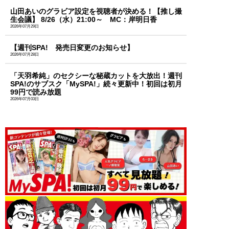
山田あいのグラビア設定を視聴者が決める！【推し撮
生会議】 8/26（水）21:00～ MC：岸明日香
2026年07月29日
【週刊SPA! 発売日変更のお知らせ】
2026年07月28日
「天羽希純」のセクシーな秘蔵カットを大放出！週刊
SPA!のサブスク「MySPA!」続々更新中！初回は初月
99円で読み放題
2026年07月03日