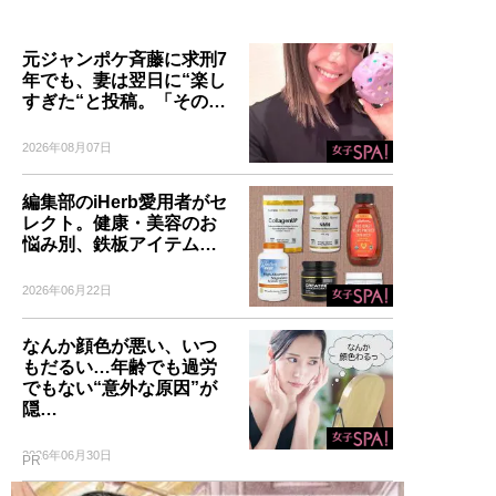
元ジャンポケ斉藤に求刑7
年でも、妻は翌日に“楽し
すぎた“と投稿。「その…
2026年08月07日
編集部のiHerb愛用者がセ
レクト。健康・美容のお
悩み別、鉄板アイテム…
2026年06月22日
なんか顔色が悪い、いつ
もだるい…年齢でも過労
でもない“意外な原因”が
隠…
2026年06月30日
PR