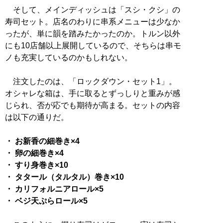
そして、メインディッシュは「スシ・クシ」の
寿司セット。店名のわりに串系メニューは少なか
ったが、単に韻を踏みたかったのか。トルン以外
にも10店舗以上展開しているので、そちらは串モ
ノも充実しているのかもしれない。
注文したのは、「ロックダウン・セット1」。
オシャレな箱は、手に取るとずっしりと重みが感
じられ、否が応でも期待が高まる。セットの内容
は以下の通りだ。
・ お新香の細巻き×4
・ 卵の細巻き×4
・ すり身巻き×10
・ タタール（タルタル）巻き×10
・ カリフォルニアロール×5
・ ベジ天ぷらロール×5