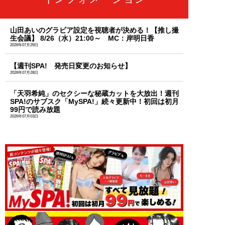
山田あいのグラビア設定を視聴者が決める！【推し撮
生会議】 8/26（水）21:00～ MC：岸明日香
2026年07月29日
【週刊SPA! 発売日変更のお知らせ】
2026年07月28日
「天羽希純」のセクシーな秘蔵カットを大放出！週刊
SPA!のサブスク「MySPA!」続々更新中！初回は初月
99円で読み放題
2026年07月03日