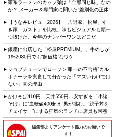
家系ラーメンのカップ麺は「全部同じ味」なの
か？ メーカー＆専門家に聞いた“差別化の正体”
【うな丼レビュー2026】「吉野家、松屋、す
き家、ガスト」を比較。味もビジュアルも頭一
つ抜けた、今年のナンバーワンはどこだ
銀座に出店した「松屋PREMIUM」。牛めしが
1杯2080円でも“超破格”なワケ
ジョブチューンでローソン“唯一の不合格”カル
ボナーラを実食して分かった「マズいわけでは
ない」真の理由
かけそば410円、天丼550円…安すぎる「小諸
そば」に“血糖値400超え”男が挑む。“親子丼を
チェイサー”にする狂気のランチに店員も困惑