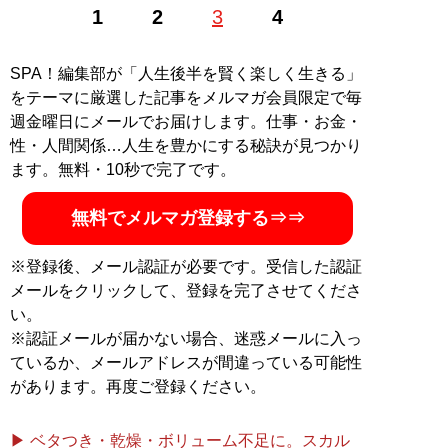
1
2
3
4
つ。日本語、英語、ポーランド語のトライリンガルで西
武ライオンズファン
SPA！編集部が「人生後半を賢く楽しく生きる」
記事一覧へ
をテーマに厳選した記事をメルマガ会員限定で毎
週金曜日にメールでお届けします。仕事・お金・
性・人間関係…人生を豊かにする秘訣が見つかり
ます。無料・10秒で完了です。
無料でメルマガ登録する⇒⇒
※登録後、メール認証が必要です。受信した認証
メールをクリックして、登録を完了させてくださ
い。
※認証メールが届かない場合、迷惑メールに入っ
ているか、メールアドレスが間違っている可能性
があります。再度ご登録ください。
▶ ベタつき・乾燥・ボリューム不足に。スカル