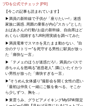
プDを公式でチェック [PR]
【今この記事も読まれています】
▶満員の新幹線で子供が「座りたい~!」迷惑
家族に困惑...周囲の乗客が内心“スカッ”とした
おばあさんの行動/お盆の新幹線、自由席はど
れくらい混雑する?JR利用実績を調べてみた
▶満員電車でスマホを見たまま動かない、“自
分のテリトリー”を死守する男性に駅員が放っ
た「痛快な一言」
▶「テメェのほうが迷惑だろ!」満員のバスで
赤ちゃんを怒鳴る“迷惑老人”...隣にいたイカつ
い男性が放った「痛快すぎる一言」
▶“そうめん女体盛り”撮影会を開く女性の思い
「最初は仲良く一緒にご飯を食べる。そこか
ら少しずつ、胸を...」
▶東雲うみ、グラビアメイキングMySPA!限定
ムービー公開!【見れば元気になる!フォトブッ