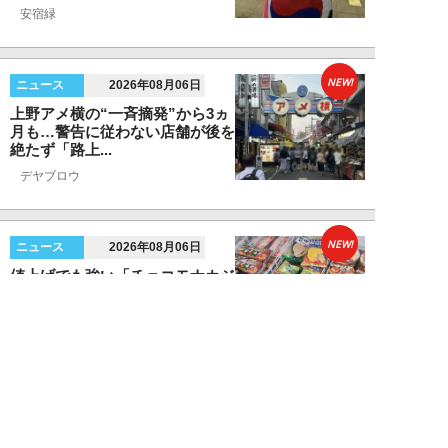
安宿緑
NEW!
ニュース
2026年08月06日
上野アメ横の“一斉摘発”から3ヵ
月も…警告に従わない店舗が後を
絶たず「路上...
デヤブロウ
NEW!
ニュース
2026年08月06日
値上げでも強い「チョコモナカジ
ャンボ」に対し、「パピコ」は減
収…「定番アイ...
不破聡
NEW!
ニュース
2026年08月05日
なぜワイドショーは「酷暑」を連