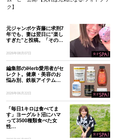
ク】
元ジャンポケ斉藤に求刑7
年でも、妻は翌日に“楽し
すぎた“と投稿。「その…
2026年08月07日
編集部のiHerb愛用者がセ
レクト。健康・美容のお
悩み別、鉄板アイテム…
2026年06月22日
「毎日1キロは食べてま
す」ヨーグルト沼にハマ
って3500種類食べた女
性…