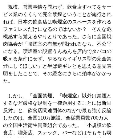
規模、営業事情を問わず、飲食店すべてをサー
ビス業のくくりで完全禁煙ということが施行され
れば、日本の飲食店は喫煙室のスペースを作れる
ファミレスだけになるのではないか？ そんな危
機感すら覚えるやりとりであった。さらに全国焼
肉協会が「喫煙室の有無が問われるなら、不公平
になる。喫煙室の設置うんぬんを店内でタバコの
吸える条件にせず、やるならイギリス型の完全禁
煙にしてほしい」と半ば逆ギレとも思える意見表
明をしたことで、その懸念にさらに拍車がかかっ
た。
しかし、「全面禁煙、『喫煙室』以外は禁煙と
するなど厳格な規制を一律適用することには断固
反対」と、飲食店関連団体のなかで最も強く反論
したのは、全国110万施設、全従業員数700万人
の全国生活衛生同業組合であった。「小規模の飲
食店、喫茶店、スナック、バーなどはそもそも喫