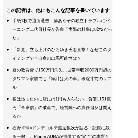
この記者は、他にもこんな記事を書いています
手紙1枚で退所通告…藤あや子の独立トラブルにバ
ーニング二代目社長が告白「実際の料率は8対2だっ
た」
「新党」立ち上げのひろゆき氏を直撃！なぜこのタ
イミングで？自身の出馬可能性は？
夏の教育費で150万円消失…世帯年収2000万円超の
タワマン家族でも「家計は火の車」破綻寸前のリア
ル
客は払ったのに店には1円も入らない…負債1151億
円「全東信」の破産で、経営陣への責任追及は問え
るか
石野卓球×ドンデコルテ渡辺銀次が語る「記憶に残
る一服」。Ploom AURAが提供する“旨さ”の本質と