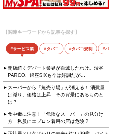
【関連キーワードから記事を探す】
サービス業
タバコ
タバコ規制
パチンコ
閉店続くデパート業界が自滅したわけ。渋谷
PARCO、銀座SIXも今は好調だが…
スーパーから「魚売り場」が消える！ 消費量
は減り、価格は上昇…その背景にあるものと
は？
食中毒に注意！「危険なスーパー」の見分け
方 私服にエプロン着用の店は危険!?
正社員とは名ばかりの未来がない39歳…バイト