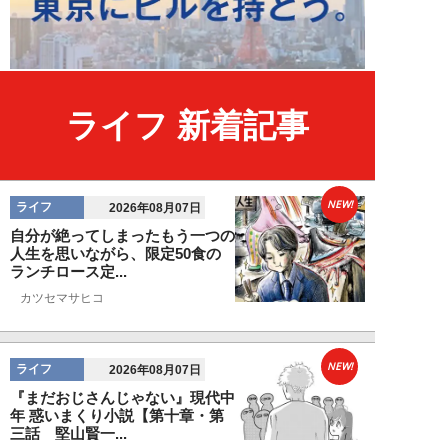
ライフ 新着記事
NEW!
ライフ
2026年08月07日
自分が絶ってしまったもう一つの
人生を思いながら、限定50食の
ランチロース定...
カツセマサヒコ
NEW!
ライフ
2026年08月07日
『まだおじさんじゃない』現代中
年 惑いまくり小説【第十章・第
三話 堅山賢一...