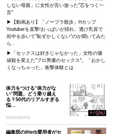
しない母親」に女性が言い放った“芯をつく一
言”
▶【動画あり】「ノーブラ散歩」Hカップ
Youtuberを直撃!おっぱいが揺れ、透け乳首で
街中を歩いて“恥ずかしくない”のか聞いてみた
ら...
▶「セックスは好きじゃなかった」女性の価
値観を変えた“プロ男優のセックス”。「おかし
くなっちゃった」衝撃体験とは
体力をつける“体力がな
い”問題、どう乗り越え
る？50代のリアルすぎる
悩…
2026年08月07日
編集部のiHerb愛用者がセ