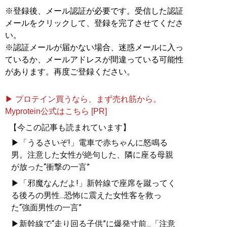
※登録後、メール認証が必要です。受信した認証
メールをクリックして、登録を完了させてくださ
い。
※認証メールが届かない場合、迷惑メールに入っ
ているか、メールアドレスが間違っている可能性
があります。再度ご登録ください。
▶ プロテイン買うなら、まず売れ筋から。
Myprotein公式はこちら [PR]
【今この記事も読まれています】
▶「うるさいぞ!」電車で赤ちゃんに怒鳴る
男。注意した女性が絶句した、隣に座る母親
が放った“衝撃の一言”
▶「邪魔なんだよ!」新幹線で座席を蹴ってく
る後ろの男性...恐怖に震えた女性客を救っ
た“強面男性の一言”
▶新幹線で“走り回る子供”に爆発寸前...「注意