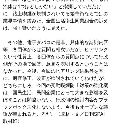
治体は4つほどしかない」と指摘していただけ
に、路上喫煙が規制されいてる繁華街ならではの
業界事情を鑑みた、全国生活衛生同業組合の訴え
は、強く響いたように見えた。
その他、電子タバコの是非、具体的な罰則内容
等、各団体からは質問も相次いだが、ヒアリング
という性質上、各団体からの質問点について行政
側がその場で回答、意見を表明するということは
なかった。今後、今回のヒアリング結果等を基
に、適宜修正、改正が検討されていくわけだが、
どちらにしろ、今回の受動喫煙防止対策の強化案
は、国民生活、民間企業にとって大きな影響を及
ぼすことは間違いない。行政側の検討内容がブラ
ックボックス化しないよう、今後もオープンな議
論が望まれるところだ。〈取材・文／日刊SPA!