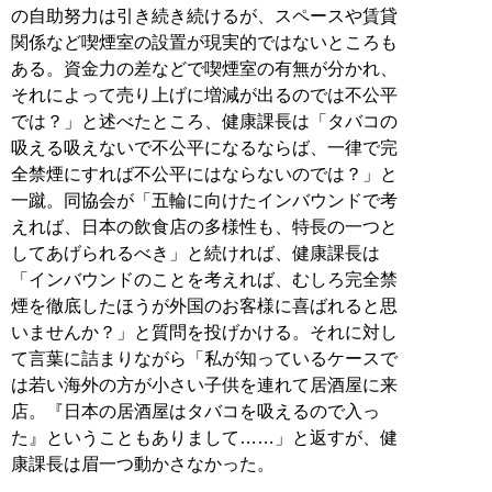
の自助努力は引き続き続けるが、スペースや賃貸
関係など喫煙室の設置が現実的ではないところも
ある。資金力の差などで喫煙室の有無が分かれ、
それによって売り上げに増減が出るのでは不公平
では？」と述べたところ、健康課長は「タバコの
吸える吸えないで不公平になるならば、一律で完
全禁煙にすれば不公平にはならないのでは？」と
一蹴。同協会が「五輪に向けたインバウンドで考
えれば、日本の飲食店の多様性も、特長の一つと
してあげられるべき」と続ければ、健康課長は
「インバウンドのことを考えれば、むしろ完全禁
煙を徹底したほうが外国のお客様に喜ばれると思
いませんか？」と質問を投げかける。それに対し
て言葉に詰まりながら「私が知っているケースで
は若い海外の方が小さい子供を連れて居酒屋に来
店。『日本の居酒屋はタバコを吸えるので入っ
た』ということもありまして……」と返すが、健
康課長は眉一つ動かさなかった。