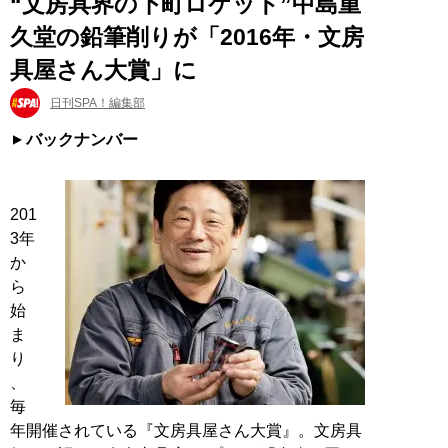
“文房具界の下町ロケット”中島重
久堂の鉛筆削りが「2016年・文房
具屋さん大賞」に
日刊SPA！編集部
バックナンバー
201
3年
か
ら
始
ま
り
、
毎
年開催されている『文房具屋さん大賞』。文房具