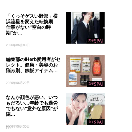
「くっそゲスい野郎」横
浜流星を変えた転換期
仕事がない“空白の時
期”か…
2026年06月09日
編集部のiHerb愛用者がセ
レクト。健康・美容のお
悩み別、鉄板アイテム…
2026年06月22日
なんか顔色が悪い、いつ
もだるい…年齢でも過労
でもない“意外な原因”が
隠…
2026年06月30日
PR