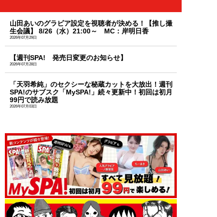
山田あいのグラビア設定を視聴者が決める！【推し撮
生会議】 8/26（水）21:00～ MC：岸明日香
2026年07月29日
【週刊SPA! 発売日変更のお知らせ】
2026年07月28日
「天羽希純」のセクシーな秘蔵カットを大放出！週刊
SPA!のサブスク「MySPA!」続々更新中！初回は初月
99円で読み放題
2026年07月03日