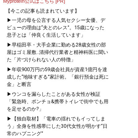
Myprotein公式はこちら [PR]
【今この記事も読まれています】
▶一児の母を公言する人気セクシー女優、デ
ビューの理由は“夫とのレス”。15歳になった
息子とは「仲良く生活しています」
▶早稲田卒・大手企業に勤める28歳女性の部
屋はゴミ屋敷...清掃代行業者と精神科医に聞い
た「片づけられない人の特徴」
▶年収900万円の59歳会社員が資産1億円を達
成した“地味すぎる”家計術。「銀行預金は死に
金」と断言
▶ウンコを漏らしたことがある女性が検証
「緊急時、ポンチョ&携帯トイレで街中でも用
を足せるのか?」
▶【独自取材】「電車の揺れでもイってしま
う」全身を性感帯にした30代女性が明かす“日
常のハプニング”