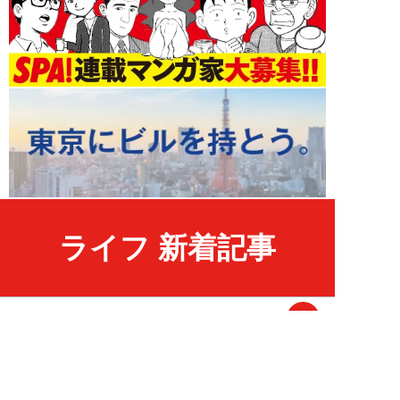
ライフ 新着記事
NEW!
ライフ
2026年08月09日
「低学歴なのに、勉強や読書が好
きなのは意味が分からない」
SNS炎上に東大出...