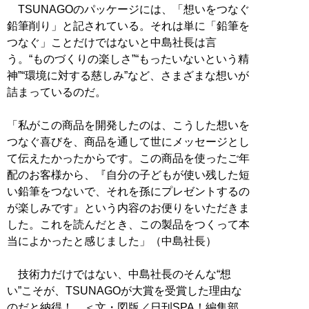
TSUNAGOのパッケージには、「想いをつなぐ
鉛筆削り」と記されている。それは単に「鉛筆を
つなぐ」ことだけではないと中島社長は言
う。“ものづくりの楽しさ”“もったいないという精
神”“環境に対する慈しみ”など、さまざまな想いが
詰まっているのだ。
「私がこの商品を開発したのは、こうした想いを
つなぐ喜びを、商品を通して世にメッセージとし
て伝えたかったからです。この商品を使ったご年
配のお客様から、『自分の子どもが使い残した短
い鉛筆をつないで、それを孫にプレゼントするの
が楽しみです』という内容のお便りをいただきま
した。これを読んだとき、この製品をつくって本
当によかったと感じました」（中島社長）
技術力だけではない、中島社長のそんな“想
い”こそが、TSUNAGOが大賞を受賞した理由な
のだと納得！ ＜文・図版／日刊SPA！編集部