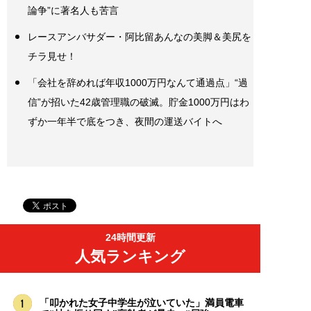
論争”に著名人も苦言
レースアンバサダー・阿比留あんなの美脚＆美尻を
チラ見せ！
「会社を辞めれば年収1000万円なんて通過点」“過
信”が招いた42歳管理職の破滅。貯金1000万円はわ
ずか一年半で底をつき、夜間の運送バイトへ
24時間更新
人気ランキング
「叩かれた女子中学生が泣いていた」満員電車