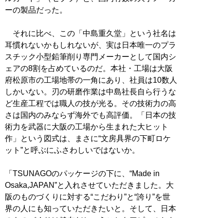
ーの製品だった。
それに比べ、この「中島重久堂」という社名は
耳慣れないかもしれないが、実は日本唯一のプラ
スチック小型鉛筆削り専門メーカーとして国内シ
ェアの8割を占めているのだ。本社・工場は大阪
府松原市の工場地帯の一角にあり、社員は10数人
しかいない。刃の研磨作業は中島社長自ら行うな
ど生産工程では職人の技が光る。その技術力の高
さは国内のみならず海外でも高評価。「日本の技
術力を武器に大阪の工場から生まれた大ヒット
作」という図式は、まさに“文房具界の下町ロケ
ット”と呼ぶにふさわしいではないか。
「TSUNAGOのパッケージの下に、“Made in
Osaka,JAPAN”と入れさせていただきました。大
阪のものづくりに対する“こだわり”と“誇り”を世
界の人にも知っていただきたいと。そして、日本