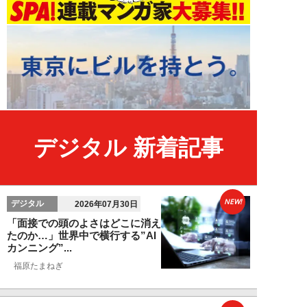
デジタル 新着記事
NEW!
デジタル
2026年07月30日
「面接での頭のよさはどこに消え
たのか…」世界中で横行する”AI
カンニング”...
福原たまねぎ