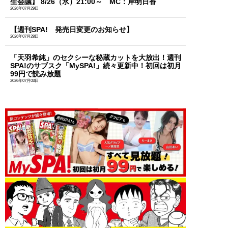
生会議】 8/26（水）21:00～ MC：岸明日香
2026年07月29日
【週刊SPA! 発売日変更のお知らせ】
2026年07月28日
「天羽希純」のセクシーな秘蔵カットを大放出！週刊
SPA!のサブスク「MySPA!」続々更新中！初回は初月
99円で読み放題
2026年07月03日