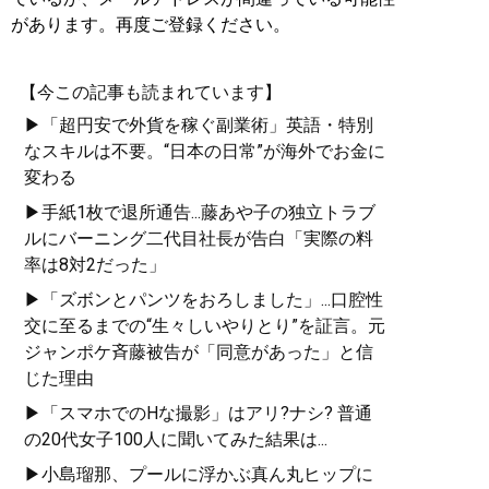
があります。再度ご登録ください。
【今この記事も読まれています】
▶「超円安で外貨を稼ぐ副業術」英語・特別
なスキルは不要。“日本の日常”が海外でお金に
変わる
▶手紙1枚で退所通告...藤あや子の独立トラブ
ルにバーニング二代目社長が告白「実際の料
率は8対2だった」
▶「ズボンとパンツをおろしました」...口腔性
交に至るまでの“生々しいやりとり”を証言。元
ジャンポケ斉藤被告が「同意があった」と信
じた理由
▶「スマホでのHな撮影」はアリ?ナシ? 普通
の20代女子100人に聞いてみた結果は...
▶小島瑠那、プールに浮かぶ真ん丸ヒップに