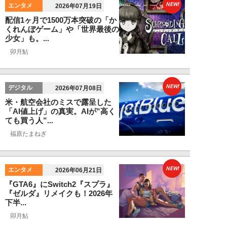
NEW!
エンタメ
2026年07月19日
配信1ヶ月で1500万本突破の「か
くれんぼゲーム」や「世界最後の
少女」も。...
卯月鮎
NEW!
デジタル
2026年07月08日
米・航空会社のミスで露呈した
「AI値上げ」の真実。AIが”高く
ても買う人”...
福原たまねぎ
NEW!
エンタメ
2026年06月21日
『GTA6』にSwitch2『スプラ』
『ゼルダ』リメイクも！2026年
下半...
卯月鮎