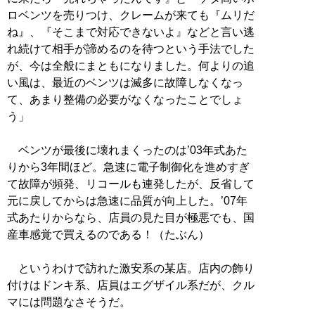
ロベンツを売りつけ、クレームが来ても『ムリだ
ね』、『そこまで対応できないよ』などと言い逃
れ続けて相手が諦めるのを待つという手法でした
が、今は全般にまともになりました。何よりの追
い風は、最近のベンツは滅多に故障しなくなっ
て、あまり整備の必要がなくなったことでしょ
う」
ベンツが最後に壊れまくったのは’03年式あた
りから3年間ほど。急速に電子制御化を進めすぎ
て故障が頻発、リコールも連発したが、反省して
元に戻してからは急速に品質が向上した。’07年
式あたりからなら、店員の見た目が極悪でも、国
産車感覚で買えるのである！（たぶん）
というわけで訪れた激安系の某店。店内の飾り
付けはドンキ系、店員はエグザイル系だが、クル
マには問題なさそうだ。