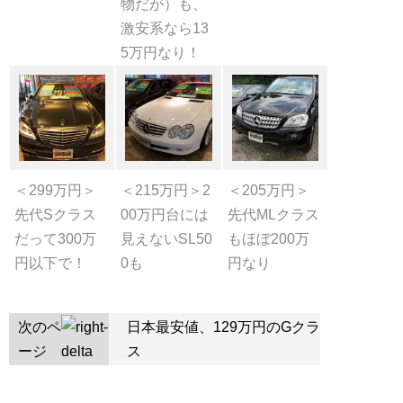
物だが）も、
激安系なら13
5万円なり！
＜299万円＞
＜215万円＞2
＜205万円＞
先代Sクラス
00万円台には
先代MLクラス
だって300万
見えないSL50
もほぼ200万
円以下で！
0も
円なり
次のペ
日本最安値、129万円のGクラ
ージ
ス