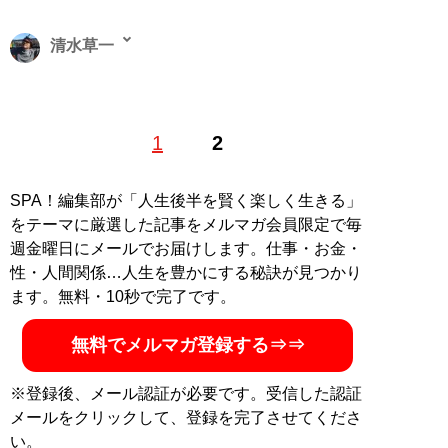
清水草一
1962年東京生まれ。慶大法卒。編集者を経てフリーライ
1
2
ター。『
そのフェラーリください!!
』をはじめとするお
笑いフェラーリ文学のほか、『
首都高速の謎
』『
高速道
路の謎
』などの著作で道路交通ジャーナリストとしても
SPA！編集部が「人生後半を賢く楽しく生きる」
活動中
をテーマに厳選した記事をメルマガ会員限定で毎
週金曜日にメールでお届けします。仕事・お金・
記事一覧へ
性・人間関係…人生を豊かにする秘訣が見つかり
ます。無料・10秒で完了です。
無料でメルマガ登録する⇒⇒
※登録後、メール認証が必要です。受信した認証
メールをクリックして、登録を完了させてくださ
い。