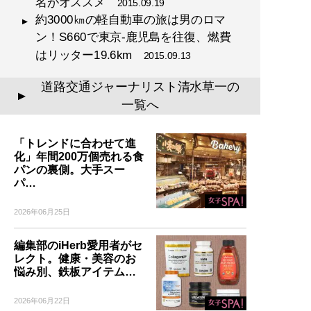
名がオススメ
2015.09.19
約3000㎞の軽自動車の旅は男のロマ
ン！S660で東京-鹿児島を往復、燃費
はリッター19.6km
2015.09.13
道路交通ジャーナリスト清水草一の
▲
一覧へ
「トレンドに合わせて進
化」年間200万個売れる食
パンの裏側。大手スー
パ…
2026年06月25日
編集部のiHerb愛用者がセ
レクト。健康・美容のお
悩み別、鉄板アイテム…
2026年06月22日