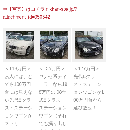
⇒【写真】はコチラ nikkan-spa.jp/?
attachment_id=950542
＜118万円＞
＜135万円＞
＜177万円＞
素人には、と
ヤナセ系ディ
先代Eクラ
ても100万円
ーラーなら19
ス・ステーシ
台には見えな
8万円の’08年
ョンワゴンが1
い先代Eクラ
式Eクラス・
00万円台から
ス・ステーシ
ステーション
選び放題！
ョンワゴンが
ワゴン（それ
ズラリ
でも掘り出し