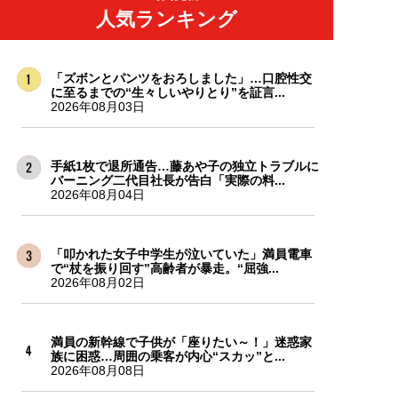
人気ランキング
「ズボンとパンツをおろしました」…口腔性交
に至るまでの“生々しいやりとり”を証言...
2026年08月03日
手紙1枚で退所通告…藤あや子の独立トラブルに
バーニング二代目社長が告白「実際の料...
2026年08月04日
「叩かれた女子中学生が泣いていた」満員電車
で“杖を振り回す”高齢者が暴走。“屈強...
2026年08月02日
満員の新幹線で子供が「座りたい～！」迷惑家
族に困惑…周囲の乗客が内心“スカッ”と...
2026年08月08日