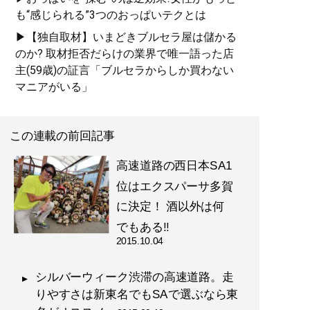
も“感じられる”3つのおっぱいテクとは
▶【独自取材】いまどきブルセラ屋は儲かる
のか? 取材拒否だらけの業界で唯一語った店
主(59歳)の証言「ブルセラからしか買わない
マニアがいる」
この連載の前回記事
高速道路の西日本SA1
位はエクスパーサ多賀
に決定！ 酒以外は何
でもある!!
2015.10.04
シルバーウィーク渋滞の高速道路。走
りやすさは新東名でもSAで選ぶなら東