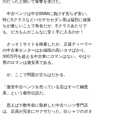
円だったと聞いて衝撃を受けた。
中古ベンツは中古BMWに負けず劣らず安い。
特にSクラスなどバカデカセダン系は猛烈に値落
ちが激しいことで有名だが、Eクラスあたりで
も、ビカもんがこんなに安く手に入るのか！
さっそくサイトを検索したが、正規ディーラー
の中古車センターはお値段の高いタマばかり。
300万円を超える中古車にロマンはない。やはり
男のロマンは激安系である。
が、ここで問題が立ちはだかる。
「激安中古ベンツを売っている店はすべて極悪
系」という都市伝説だ。
思えば十数年前に取材した中古ベンツ専門店
は、店員が完全にヤクザだった。白シャツのボタ