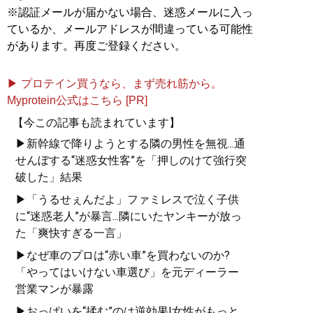
※認証メールが届かない場合、迷惑メールに入っ
ているか、メールアドレスが間違っている可能性
があります。再度ご登録ください。
▶ プロテイン買うなら、まず売れ筋から。
Myprotein公式はこちら [PR]
【今この記事も読まれています】
▶新幹線で降りようとする隣の男性を無視...通
せんぼする“迷惑女性客”を「押しのけて強行突
破した」結果
▶「うるせぇんだよ」ファミレスで泣く子供
に“迷惑老人”が暴言...隣にいたヤンキーが放っ
た「爽快すぎる一言」
▶なぜ車のプロは“赤い車”を買わないのか?
「やってはいけない車選び」を元ディーラー
営業マンが暴露
▶おっぱいを“揉む”のは逆効果!女性がもっと