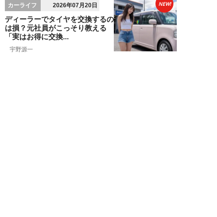
NEW!
カーライフ
2026年07月20日
ディーラーでタイヤを交換するの
は損？元社員がこっそり教える
「実はお得に交換...
宇野源一
NEW!
カーライフ
2026年07月10日
「自動車保険のロードサービス」
があればJAFは不要？元ディーラ
ーが教える、...
宇野源一
NEW!
お金
2026年06月15日
ランクル250「ディーラー査定
620万円を727万円に」化けさせ
た交渉術。...
宇野源一