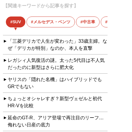
【関連キーワードから記事を探す】
SUV
メルセデス・ベンツ
中古車
中古車価格
「三菱デリカで人生が変わった」33歳主婦。な
ぜ「デリカが特別」なのか、本人を直撃
レガシィ人気復活の謎。太った5代目は不人気
だったのに新型はさらに肥大化
ヤリスの「隠れた名機」はハイブリッドでも
GRでもない
ちょっとオシャレすぎ？新型ヴェゼルと初代
HR-Vを比較
延命のGT-R、アリア登場で再注目のリーフ…
侮れない日産の底力