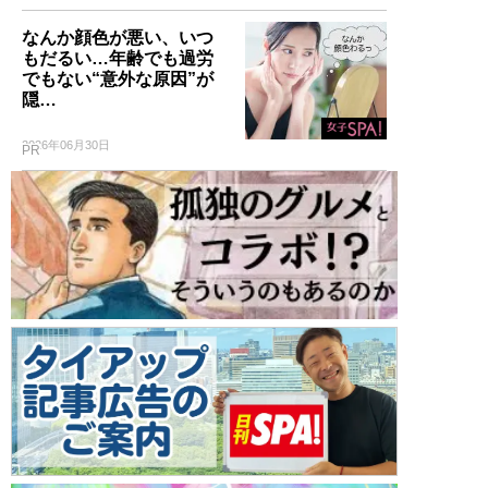
なんか顔色が悪い、いつ
もだるい…年齢でも過労
でもない“意外な原因”が
隠…
2026年06月30日
PR