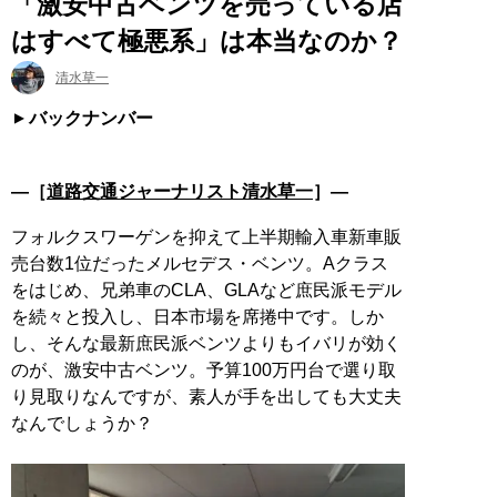
「激安中古ベンツを売っている店
はすべて極悪系」は本当なのか？
清水草一
バックナンバー
―［
道路交通ジャーナリスト清水草一
］―
フォルクスワーゲンを抑えて上半期輸入車新車販
売台数1位だったメルセデス・ベンツ。Aクラス
をはじめ、兄弟車のCLA、GLAなど庶民派モデル
を続々と投入し、日本市場を席捲中です。しか
し、そんな最新庶民派ベンツよりもイバリが効く
のが、激安中古ベンツ。予算100万円台で選り取
り見取りなんですが、素人が手を出しても大丈夫
なんでしょうか？