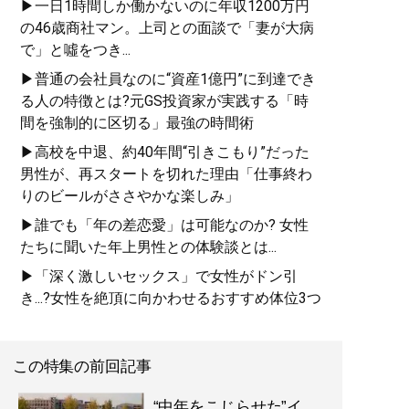
▶一日1時間しか働かないのに年収1200万円
の46歳商社マン。上司との面談で「妻が大病
で」と噓をつき...
▶普通の会社員なのに“資産1億円”に到達でき
る人の特徴とは?元GS投資家が実践する「時
間を強制的に区切る」最強の時間術
▶高校を中退、約40年間“引きこもり”だった
男性が、再スタートを切れた理由「仕事終わ
りのビールがささやかな楽しみ」
▶誰でも「年の差恋愛」は可能なのか? 女性
たちに聞いた年上男性との体験談とは...
▶「深く激しいセックス」で女性がドン引
き...?女性を絶頂に向かわせるおすすめ体位3つ
この特集の前回記事
“中年をこじらせた”イ