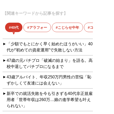
【関連キーワードから記事を探す】
40代
アラフォー
こじらせ中年
コミュニケー
「少額でもとにかく早く始めたほうがいい」40
代が“初めての資産運用”で失敗しない方法
47歳の元パチプロ「破滅の始まり」を語る。高
校中退してパチプロになるまで
43歳アルバイト、年収250万円男性の苦悩「恥
ずかしくて友達には会えない」
新卒での就活失敗を今も引きずる40代非正規雇
用者「世帯年収は260万…娘の進学希望も叶え
られない」