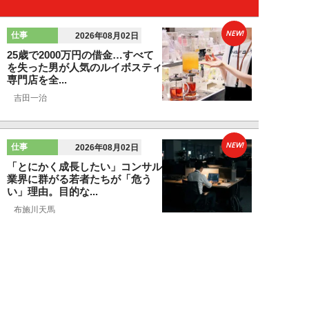
NEW!
仕事
2026年08月02日
25歳で2000万円の借金…すべて
を失った男が人気のルイボスティ
専門店を全...
吉田一治
NEW!
仕事
2026年08月02日
「とにかく成長したい」コンサル
業界に群がる若者たちが「危う
い」理由。目的な...
布施川天馬
NEW!
仕事
2026年08月02日
「お局が孫のようにかわいがって
くれた」納言・薄幸が伝授す
る“職場の厄介者を...