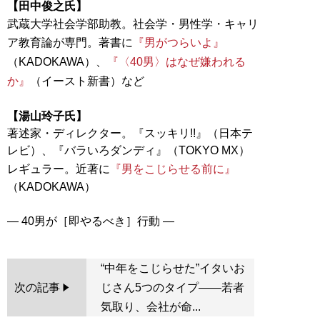
【田中俊之氏】
武蔵大学社会学部助教。社会学・男性学・キャリ
ア教育論が専門。著書に
『男がつらいよ』
（KADOKAWA）、
『〈40男〉はなぜ嫌われる
か』
（イースト新書）など
【湯山玲子氏】
著述家・ディレクター。『スッキリ!!』（日本テ
レビ）、『バラいろダンディ』（TOKYO MX）
レギュラー。近著に
『男をこじらせる前に』
（KADOKAWA）
“中年をこじらせた”イタいお
次の記事
じさん5つのタイプ――若者
気取り、会社が命...