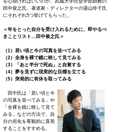
を心掛ければいいのか、武蔵大学社会学部助教の
田中俊之氏、著述家・ディレクターの湯山玲子氏
にそれぞれ5つ挙げてもらった。
＜年をとった自分を受け入れるために、即やるべ
きことリスト…田中俊之氏＞
（1）若い頃と今の写真を並べてみる
（2）全身を裸で鏡に映して見てみる
（3）「あと半分で死ぬ」と自覚する
（4）夢を見ずに現実的な目標を立てる
（5）突発的に有休を取ってみる
田中氏は「若い頃と今
の写真を並べてみる」や
「全裸を鏡に映して見て
みる」などの方法で、自
分の劣化を客観的に直視
することをすすめる。