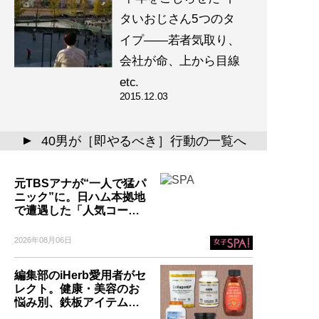
タいおじさん5つのタ
イプ――若者気取り、
会社が命、上から目線
etc.
2015.12.03
40男が［即やるべき］行動の一覧へ
▲
元TBSアナが“一人で猛パ
ニック”に。日ハム本拠地
で遭遇した「人気コー…
2026年08月06日
編集部のiHerb愛用者がセ
レクト。健康・美容のお
悩み別、鉄板アイテム…