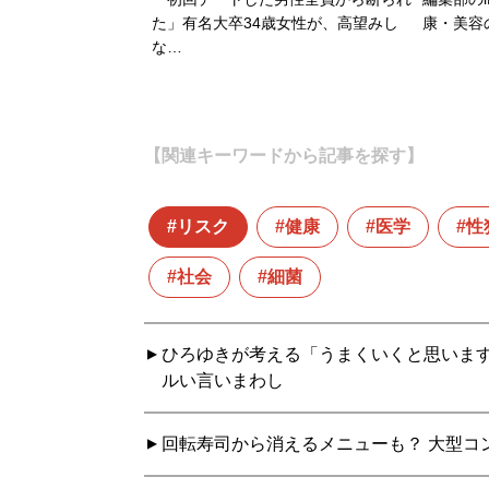
た」有名大卒34歳女性が、高望みし
康・美容
な…
【関連キーワードから記事を探す】
リスク
健康
医学
性
社会
細菌
ひろゆきが考える「うまくいくと思いま
ルい言いまわし
回転寿司から消えるメニューも？ 大型コ