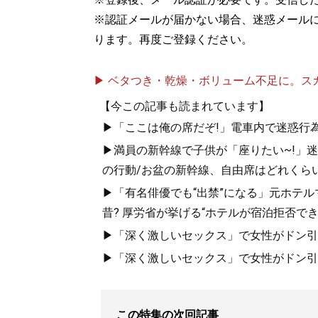
※認証メールが届かない場合、迷惑メール
ります。再度ご登録ください。
▶ ベタつき・乾燥・ボリューム不足に。スカル
【今この記事も読まれています】
▶「ここは俺の席だぞ!」電車内で迷惑行
▶満員の新幹線で子供が「座りたい~!」迷惑
の行動/お盆の新幹線、自由席はどれくらい
▶「有名俳優でも“出禁”になる」元ホテ
昔? 厚労省が挙げる“ホテルが宿泊拒否で
▶「深く激しいセックス」で女性がドン引き
▶「深く激しいセックス」で女性がドン引き
この特集の次回記事