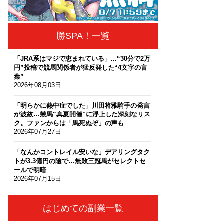
勝SPA！一覧
「JRA系はマジで恵まれている」…“30分で2万
円”投稿で競馬関係者が猛反発した“4文字の言
葉”
2026年08月03日
「明らかに熱中症でした」川田将雅騎手の発言
が波紋…競馬“真夏開催”に浮上した深刻なリス
ク。ファンからは「馬死ぬぞ」の声も
2026年07月27日
「なんかコントレイル安いな」デアリングタク
トが3.3億円の陰で…無敗三冠馬がセレクトセ
ールで明暗
2026年07月15日
はじめての副業一覧