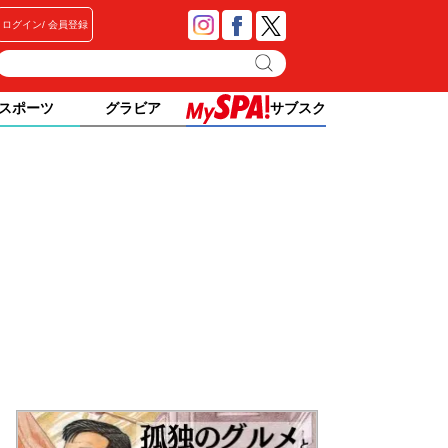
ログイン
会員登録
スポーツ
グラビア
サブスク