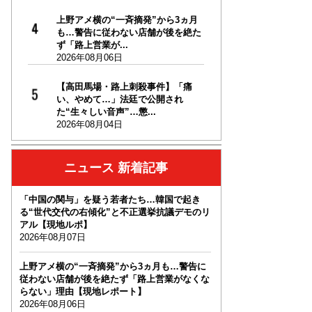
上野アメ横の“一斉摘発”から3ヵ月
も…警告に従わない店舗が後を絶た
ず「路上営業が...
2026年08月06日
【高田馬場・路上刺殺事件】「痛
い、やめて…」法廷で公開され
た“生々しい音声”…懲...
2026年08月04日
ニュース 新着記事
「中国の関与」を疑う若者たち…韓国で起き
る“世代交代の右傾化”と不正選挙抗議デモのリ
アル【現地ルポ】
2026年08月07日
上野アメ横の“一斉摘発”から3ヵ月も…警告に
従わない店舗が後を絶たず「路上営業がなくな
らない」理由【現地レポート】
2026年08月06日