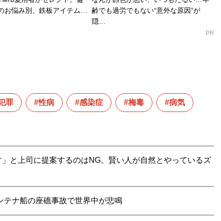
のお悩み別、鉄板アイテム…
齢でも過労でもない“意外な原因”が
隠…
PR
犯罪
性病
感染症
梅毒
病気
す」と上司に提案するのはNG。賢い人が自然とやっているズ
ンテナ船の座礁事故で世界中が悲鳴