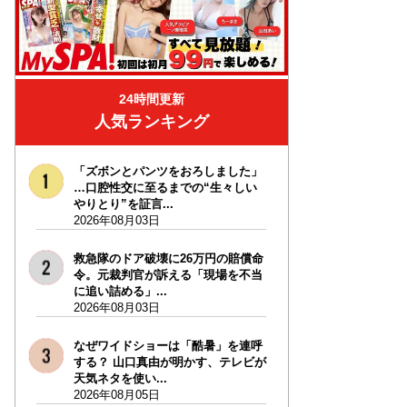
24時間更新
人気ランキング
「ズボンとパンツをおろしました」
…口腔性交に至るまでの“生々しい
やりとり”を証言...
2026年08月03日
救急隊のドア破壊に26万円の賠償命
令。元裁判官が訴える「現場を不当
に追い詰める」...
2026年08月03日
なぜワイドショーは「酷暑」を連呼
する？ 山口真由が明かす、テレビが
天気ネタを使い...
2026年08月05日