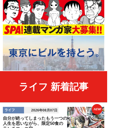
ライフ 新着記事
NEW!
ライフ
2026年08月07日
自分が絶ってしまったもう一つの
人生を思いながら、限定50食の