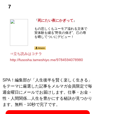
7
死にたい夜にかぎって
『
』
もの悲しくもユーモア溢れる文体で
実体験を綴る“野良の偉才”、己の辱
を晒してついにデビュー！
⇒立ち読みはコチラ
http://fusosha.tameshiyo.me/9784594078980
SPA！編集部が「人生後半を賢く楽しく生きる」
をテーマに厳選した記事をメルマガ会員限定で毎
週金曜日にメールでお届けします。仕事・お金・
性・人間関係…人生を豊かにする秘訣が見つかり
ます。無料・10秒で完了です。