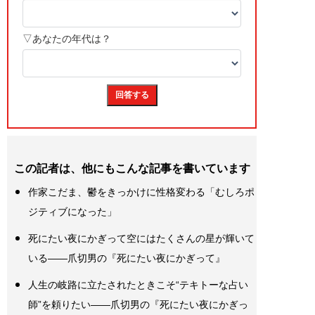
この記者は、他にもこんな記事を書いています
作家こだま、鬱をきっかけに性格変わる「むしろポ
ジティブになった」
死にたい夜にかぎって空にはたくさんの星が輝いて
いる――爪切男の『死にたい夜にかぎって』
人生の岐路に立たされたときこそ“テキトーな占い
師”を頼りたい――爪切男の『死にたい夜にかぎっ