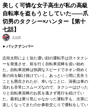
美しく可憐な女子高生が私の高級
自転車を盗もうとしていた――爪
切男のタクシー×ハンター【第十
七話】
爪切男
バックナンバー
志垣太郎によく似た濃い顔の運転手は渋々タクシ
ーを発進させ、前を行く自転車泥棒を追い始め
た。自転車泥棒は快調なスピードでネオン煌めく
夜の街を駆け抜けていく。あっという間に見失う
ことも懸念されたが、幸いなことに、深夜は車の
流れも非常にスムーズなので、タクシーはぴった
りと自転車泥棒のお尻を逃さず尾行を続けてい
た。最初は乗り気じゃなかった運転手も、次第に
楽しくなってきたのか鼻歌交じりで運転をしてい