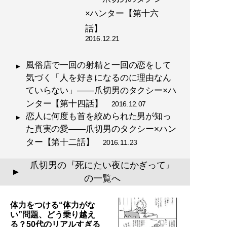
×ハンター【第十六
話】
2016.12.21
風俗店で一回の射精と一回の恋をして
気づく「人を好きになるのに理由なん
ていらない」――爪切男のタクシー×ハ
ンター【第十四話】
2016.12.07
恋人に何度も首を絞められた男が知っ
た真実の愛――爪切男のタクシー×ハン
ター【第十二話】
2016.11.23
爪切男の『死にたい夜にかぎって』
▲
の一覧へ
体力をつける“体力がな
い”問題、どう乗り越え
る？50代のリアルすぎる