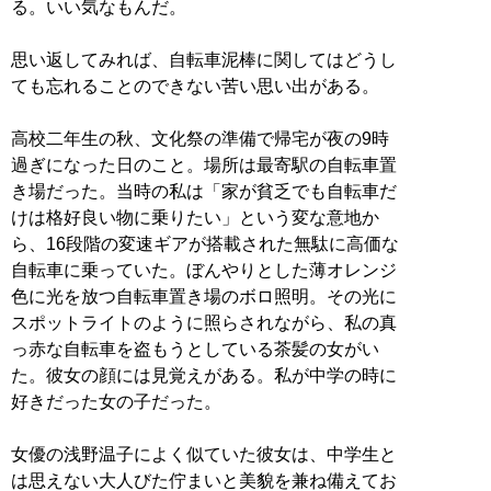
る。いい気なもんだ。
思い返してみれば、自転車泥棒に関してはどうし
ても忘れることのできない苦い思い出がある。
高校二年生の秋、文化祭の準備で帰宅が夜の9時
過ぎになった日のこと。場所は最寄駅の自転車置
き場だった。当時の私は「家が貧乏でも自転車だ
けは格好良い物に乗りたい」という変な意地か
ら、16段階の変速ギアが搭載された無駄に高価な
自転車に乗っていた。ぼんやりとした薄オレンジ
色に光を放つ自転車置き場のボロ照明。その光に
スポットライトのように照らされながら、私の真
っ赤な自転車を盗もうとしている茶髪の女がい
た。彼女の顔には見覚えがある。私が中学の時に
好きだった女の子だった。
女優の浅野温子によく似ていた彼女は、中学生と
は思えない大人びた佇まいと美貌を兼ね備えてお