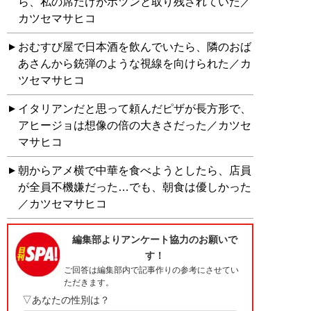
ら、私の席だけがポツンと取り残されていた／
カツセマサヒコ
おむすび屋で日本酒を飲んでいたら、隣のおば
あさんから銃弾のような視線を向けられた／カ
ツセマサヒコ
イタリアンだと思って頼んだピザが長方形で、
アヒージョは想像の倍の大きさだった／カツセ
マサヒコ
朝からアメ横で中華を食べようとしたら、店員
が全員不機嫌だった…でも、朝食は優しかった
／カツセマサヒコ