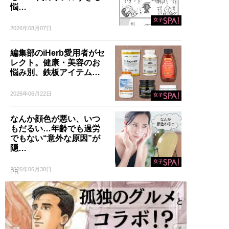
悩…
2026年08月07日
編集部のiHerb愛用者がセ
レクト。健康・美容のお
悩み別、鉄板アイテム…
2026年06月22日
なんか顔色が悪い、いつ
もだるい…年齢でも過労
でもない“意外な原因”が
隠…
2026年06月30日
PR