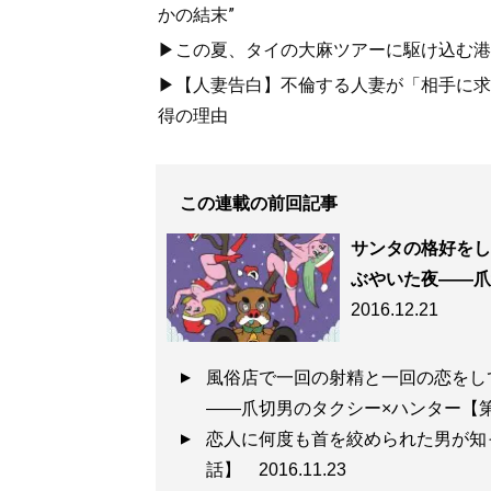
かの結末”
▶この夏、タイの大麻ツアーに駆け込む港区
▶【人妻告白】不倫する人妻が「相手に求め
得の理由
この連載の前回記事
サンタの格好をし
ぶやいた夜――爪
2016.12.21
風俗店で一回の射精と一回の恋をし
――爪切男のタクシー×ハンター
恋人に何度も首を絞められた男が知
話】
2016.11.23