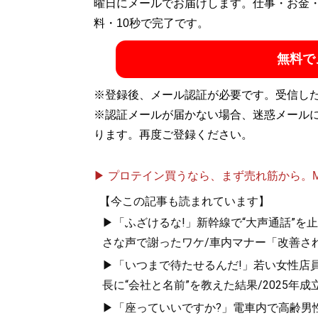
曜日にメールでお届けします。仕事・お金
料・10秒で完了です。
無料で
※登録後、メール認証が必要です。受信し
※認証メールが届かない場合、迷惑メール
ります。再度ご登録ください。
▶ プロテイン買うなら、まず売れ筋から。Mypr
【今この記事も読まれています】
▶「ふざけるな!」新幹線で“大声通話”
さな声で謝ったワケ/車内マナー「改善さ
▶「いつまで待たせるんだ!」若い女性店員
長に“会社と名前”を教えた結果/2025
▶「座っていいですか?」電車内で高齢男性