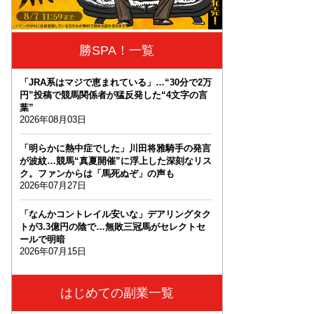
勝SPA！一覧
「JRA系はマジで恵まれている」…“30分で2万
円”投稿で競馬関係者が猛反発した“4文字の言
葉”
2026年08月03日
「明らかに熱中症でした」川田将雅騎手の発言
が波紋…競馬“真夏開催”に浮上した深刻なリス
ク。ファンからは「馬死ぬぞ」の声も
2026年07月27日
「なんかコントレイル安いな」デアリングタク
トが3.3億円の陰で…無敗三冠馬がセレクトセ
ールで明暗
2026年07月15日
はじめての副業一覧