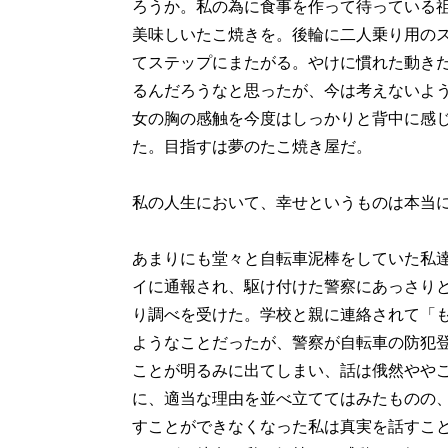
ろうか。私の為に食事を作って待っている
美味しいたこ焼きを。後輪に二人乗り用の
てステップにまたがる。やけに慣れた動き
るんだろうなと思ったが、今は考えないよ
女の胸の感触を今度はしっかりと背中に感
た。目指すは夢のたこ焼き屋だ。
私の人生において、幸せというものは本当
あまりにも堂々と自転車泥棒をしていた私
イに通報され、駆け付けた警察にあっさり
り調べを受けた。学校と親に連絡されて「
ようなことだったが、警察が自転車の防犯
ことが明るみに出てしまい、話は俄然やや
に、適当な理由を並べ立ててはみたものの
すことができなくなった私は真実を話すこ