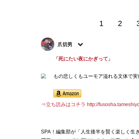
1
2
爪切男
『
死にたい夜にかぎって
』
記事一覧へ
もの悲しくもユーモア溢れる文体で実
⇒立ち読みはコチラ http://fusosha.tameshiyo
SPA！編集部が「人生後半を賢く楽しく生