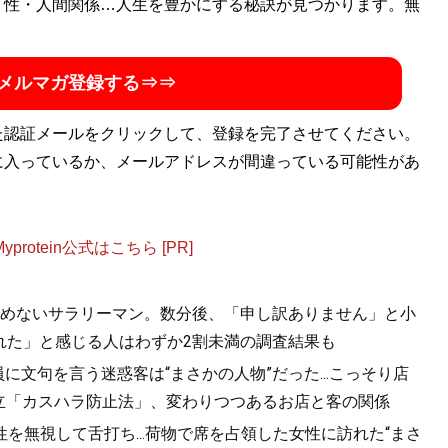
・性・人間関係…人生を豊かにする秘訣が見つかります。無
メルマガ登録する⇒⇒
た認証メールをクリックして、登録を完了させてください。
に入っているか、メールアドレスが間違っている可能性があ
otein公式はこちら [PR]
を止めないサラリーマン。数分後、「申し訳ありません」と小
れた」と感じる人はわずか2割未満の調査結果も
に文句を言う迷惑客は“まさかの人物”だった...こっそり店
年成立「カスハラ防止法」、変わりつつあるお店と客の関係
を無視して舌打ち...荷物で席を占領した女性に訪れた“まさ