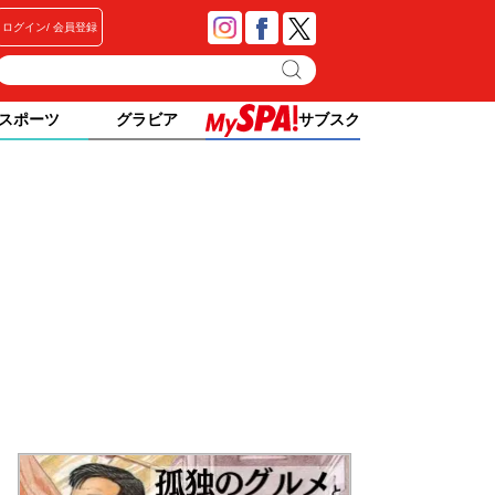
ログイン
会員登録
スポーツ
グラビア
サブスク