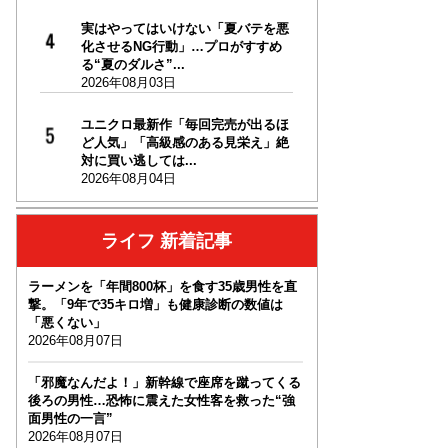
実はやってはいけない「夏バテを悪
化させるNG行動」…プロがすすめ
る“夏のダルさ”...
2026年08月03日
ユニクロ最新作「毎回完売が出るほ
ど人気」「高級感のある見栄え」絶
対に買い逃しては...
2026年08月04日
ライフ 新着記事
ラーメンを「年間800杯」を食す35歳男性を直
撃。「9年で35キロ増」も健康診断の数値は
「悪くない」
2026年08月07日
「邪魔なんだよ！」新幹線で座席を蹴ってくる
後ろの男性…恐怖に震えた女性客を救った“強
面男性の一言”
2026年08月07日