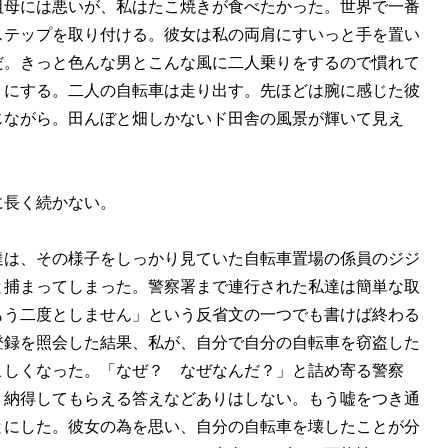
祖母には悪いが、私はたこ焼きが食べたかった。世界で一番
ステップを取り付ける。彼女は私の両肩にすいっと手を置い
だ。きっと色んな男とこんな風に二人乗りをするので慣れて
うにする。二人の自転車は走り出す。先ほどは腕に感じた彼
じながら。田んぼと畑しかないド田舎の風景が輝いて見え
に長く続かない。
達は、その様子をしっかり見ていた自転車置場の係員のジジ
と捕まってしまった。警察署まで連行された私達は簡単な取
もう二度としません」という反省文の一つでも書けば終わる
登録を照会した結果、私が、自分で自分の自転車を窃盗した
こしくなった。「なぜ？ なぜなんだ？」と詰め寄る警察
、納得してもらえる答えなどありはしない。もう嘘をつき通
とにした。彼女の為を思い、自分の自転車を壊したことが分