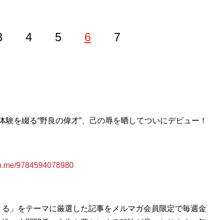
3
4
5
6
7
体験を綴る“野良の偉才”、己の辱を晒してついにデビュー！
.me/9784594078980
きる」をテーマに厳選した記事をメルマガ会員限定で毎週金