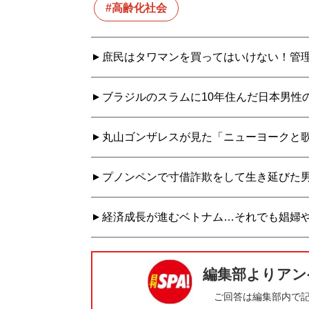
高齢化社会
庶民はタワマンを買ってはいけない！管
ブラジルのスラムに10年住んだ日本男性
丸山ゴンザレスが見た「ニューヨークと
プノンペンで寸借詐欺をして生き延びた
経済成長が進むベトナム…それでも娼婦