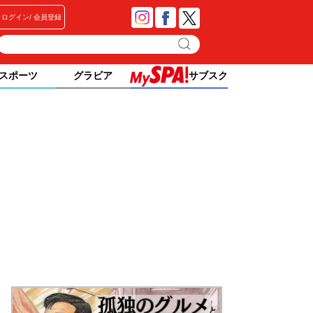
ログイン
会員登録
スポーツ
グラビア
サブスク