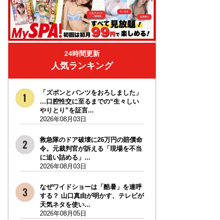
24時間更新
人気ランキング
「ズボンとパンツをおろしました」
…口腔性交に至るまでの“生々しい
やりとり”を証言...
2026年08月03日
救急隊のドア破壊に26万円の賠償命
令。元裁判官が訴える「現場を不当
に追い詰める」...
2026年08月03日
なぜワイドショーは「酷暑」を連呼
する？ 山口真由が明かす、テレビが
天気ネタを使い...
2026年08月05日