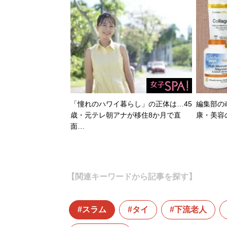
「憧れのハワイ暮らし」の正体は…45
編集部のi
歳・元テレ朝アナが移住8か月で直
康・美容
面…
【関連キーワードから記事を探す】
スラム
タイ
下流老人