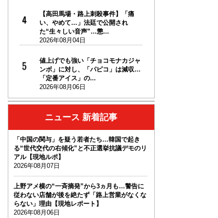
【高田馬場・路上刺殺事件】「痛
い、やめて…」法廷で公開され
た“生々しい音声”…懲...
2026年08月04日
値上げでも強い「チョコモナカジャ
ンボ」に対し、「パピコ」は減収…
「定番アイス」の...
2026年08月06日
ニュース 新着記事
「中国の関与」を疑う若者たち…韓国で起き
る“世代交代の右傾化”と不正選挙抗議デモのリ
アル【現地ルポ】
2026年08月07日
上野アメ横の“一斉摘発”から3ヵ月も…警告に
従わない店舗が後を絶たず「路上営業がなくな
らない」理由【現地レポート】
2026年08月06日