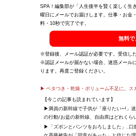
SPA！編集部が「人生後半を賢く楽しく生
記事一覧へ
曜日にメールでお届けします。仕事・お金
料・10秒で完了です。
無料で
※登録後、メール認証が必要です。受信し
※認証メールが届かない場合、迷惑メール
ります。再度ご登録ください。
▶ ベタつき・乾燥・ボリューム不足に。スカル
【今この記事も読まれています】
▶満員の新幹線で子供が「座りたい~!」迷惑
の行動/お盆の新幹線、自由席はどれくらい
▶「ズボンとパンツをおろしました」...
ケ斉藤被告が「同意があった」と信じた理