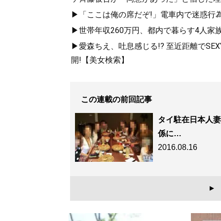
▶「ここは俺の席だぞ!」電車内で迷惑行
▶世帯年収260万円、都内で暮らす4人家
▶愛森ちえ、吐息感じる!? 至近距離でSE
開!【美女検索】
この連載の前回記事
タイ駐在日本人妻
係に…
2016.08.16
▲