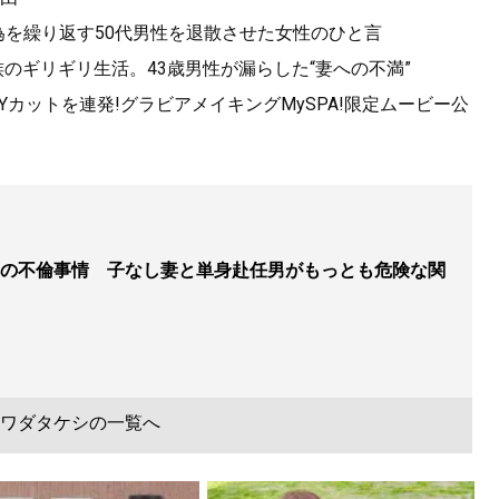
為を繰り返す50代男性を退散させた女性のひと言
族のギリギリ生活。43歳男性が漏らした“妻への不満”
XYカットを連発!グラビアメイキングMySPA!限定ムービー公
の不倫事情 子なし妻と単身赴任男がもっとも危険な関
ワダタケシの一覧へ