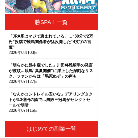
勝SPA！一覧
「JRA系はマジで恵まれている」…“30分で2万
円”投稿で競馬関係者が猛反発した“4文字の言
葉”
2026年08月03日
「明らかに熱中症でした」川田将雅騎手の発言
が波紋…競馬“真夏開催”に浮上した深刻なリス
ク。ファンからは「馬死ぬぞ」の声も
2026年07月27日
「なんかコントレイル安いな」デアリングタク
トが3.3億円の陰で…無敗三冠馬がセレクトセ
ールで明暗
2026年07月15日
はじめての副業一覧