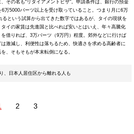
、その名も“リタイアメントビザ”。申請条件は、銀行の預金
6万5000バーツ以上を受け取っていること。つまり月に6万
くれるという試算から出てきた数字ではあるが、タイの現状を
。タイの家賃は先進国と比べれば安いとはいえ、年々高騰化
を借りれば、3万バーツ（9万円）程度。郊外などに行けば
どは激減し、利便性は落ちるため、快適さを求める高齢者に
活を、そもそもが本末転倒になる。
り、日本人居住区から離れる人も
1
2
3