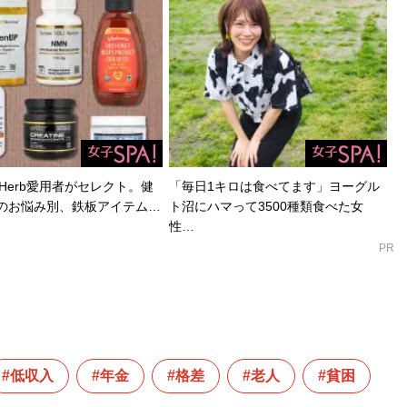
Herb愛用者がセレクト。健
「毎日1キロは食べてます」ヨーグル
のお悩み別、鉄板アイテム…
ト沼にハマって3500種類食べた女
性…
PR
低収入
年金
格差
老人
貧困